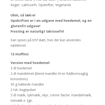
Kager
,
Laktosefri
,
Opskrifter
,
Vegetarisk
Uhm, så læk
r
e!
Opskriften er i en udgave med hvedemel, og en
glutenfri udgave!
Frosting er naturligt laktosefri!
Kan spises på lchf diæt, hvis der kun anvendes
nøddemel.
12 muffins
!
Version med hvedemel:
3 dl hvedemel
2 dl mandelmel (blend mandler til en fuldkornsagtig
konsistens)
50 g hakkede mandler
2 tsk. bagepulver
3 dl mælk, tykmælk, skyr, creme faiche. mandelmælk,
rismælk e. lign.