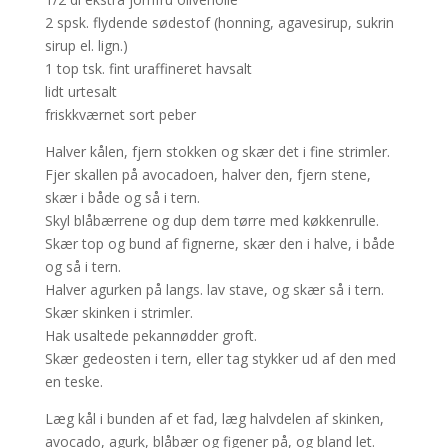
2 spsk. flydende sødestof (honning, agavesirup, sukrin
sirup el. lign.)
1 top tsk. fint uraffineret havsalt
lidt urtesalt
friskkværnet sort peber
Halver kålen, fjern stokken og skær det i fine strimler.
Fjer skallen på avocadoen, halver den, fjern stene,
skær i både og så i tern.
Skyl blåbærrene og dup dem tørre med køkkenrulle.
Skær top og bund af fignerne, skær den i halve, i både
og så i tern.
Halver agurken på langs. lav stave, og skær så i tern.
Skær skinken i strimler.
Hak usaltede pekannødder groft.
Skær gedeosten i tern, eller tag stykker ud af den med
en teske.
Læg kål i bunden af et fad, læg halvdelen af skinken,
avocado, agurk, blåbær og figener på, og bland let.