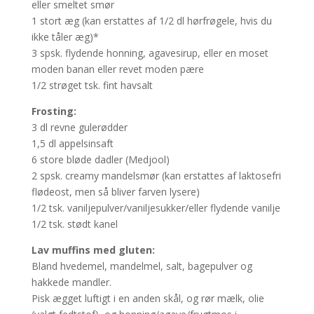
eller smeltet smør
1 stort æg (kan erstattes af 1/2 dl hørfrøgele, hvis du
ikke tåler æg)*
3 spsk. flydende honning, agavesirup, eller en moset
moden banan eller revet moden pære
1/2 strøget tsk. fint havsalt
Frosting:
3 dl revne gulerødder
1,5 dl appelsinsaft
6 store bløde dadler (Medjool)
2 spsk. creamy mandelsmør (kan erstattes af laktosefri
flødeost, men så bliver farven lysere)
1/2 tsk. vaniljepulver/vaniljesukker/eller flydende vanilje
1/2 tsk. stødt kanel
Lav muffins med gluten:
Bland hvedemel, mandelmel, salt, bagepulver og
hakkede mandler.
Pisk ægget luftigt i en anden skål, og rør mælk, olie