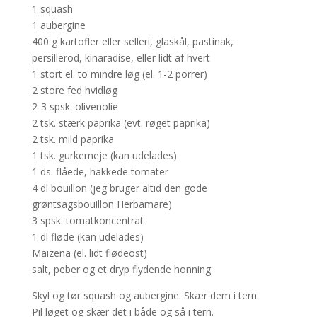
1 squash
1 aubergine
400 g kartofler eller selleri, glaskål, pastinak,
persillerod, kinaradise, eller lidt af hvert
1 stort el. to mindre løg (el. 1-2 porrer)
2 store fed hvidløg
2-3 spsk. olivenolie
2 tsk. stærk paprika (evt. røget paprika)
2 tsk. mild paprika
1 tsk. gurkemeje (kan udelades)
1 ds. flåede, hakkede tomater
4 dl bouillon (jeg bruger altid den gode
grøntsagsbouillon Herbamare)
3 spsk. tomatkoncentrat
1 dl fløde (kan udelades)
Maizena (el. lidt flødeost)
salt, peber og et dryp flydende honning
Skyl og tør squash og aubergine. Skær dem i tern.
Pil løget og skær det i både og så i tern.