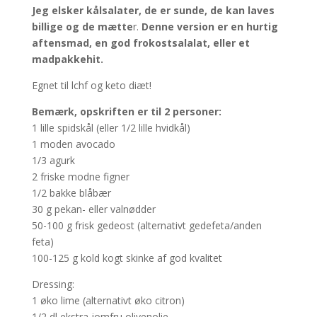
Jeg elsker kålsalater, de er sunde, de kan laves
billige og de mætte
r.
Denne version er en hurtig
aftensmad, en god frokostsalalat, eller et
madpakkehit.
Egnet til lchf og keto diæt!
Bemærk, opskriften er til 2 personer:
1 lille spidskål (eller 1/2 lille hvidkål)
1 moden avocado
1/3 agurk
2 friske modne figner
1/2 bakke blåbær
30 g pekan- eller valnødder
50-100 g frisk gedeost (alternativt gedefeta/anden
feta)
100-125 g kold kogt skinke af god kvalitet
Dressing:
1 øko lime (alternativt øko citron)
1/2 dl ekstra jomfru olivenolie