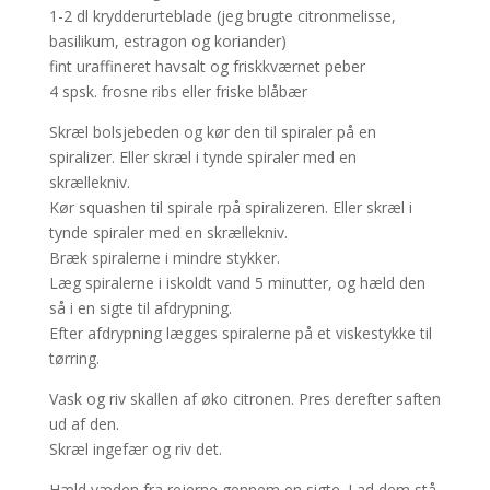
1-2 dl krydderurteblade (jeg brugte citronmelisse,
basilikum, estragon og koriander)
fint uraffineret havsalt og friskkværnet peber
4 spsk. frosne ribs eller friske blåbær
Skræl bolsjebeden og kør den til spiraler på en
spiralizer. Eller skræl i tynde spiraler med en
skrællekniv.
Kør squashen til spirale rpå spiralizeren. Eller skræl i
tynde spiraler med en skrællekniv.
Bræk spiralerne i mindre stykker.
Læg spiralerne i iskoldt vand 5 minutter, og hæld den
så i en sigte til afdrypning.
Efter afdrypning lægges spiralerne på et viskestykke til
tørring.
Vask og riv skallen af øko citronen. Pres derefter saften
ud af den.
Skræl ingefær og riv det.
Hæld væden fra rejerne gennem en sigte. Lad dem stå