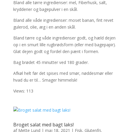
Bland alle tørre ingredienser: mel, Fiberhusk, salt,
krydderier og bagepulver i en skål.
Bland alle våde ingredienser: moset banan, fint revet
gulerod, olie, æg i en anden skål.
Bland tørre og våde ingredienser godt, og hæld dejen
op i en smurt lille rugbrødsform (eller med bagepapir).
Glat dejen godt og fordel den pænt i formen.
Bag brødet 45 minutter ved 180 grader.
Afkøl helt før det spises med smør, nøddesmør eller
hvad du er til… Smager himmelsk!
Views: 113
Broget salat med bagt laks!
af
Mette Lund
|
maj 18, 2021
|
Fisk
,
Glutenfri
,