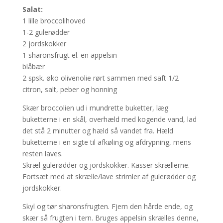
Salat:
1 lille broccolihoved
1-2 gulerødder
2 jordskokker
1 sharonsfrugt el. en appelsin
blåbær
2 spsk. øko olivenolie rørt sammen med saft 1/2
citron, salt, peber og honning
Skær broccolien ud i mundrette buketter, læg
buketterne i en skål, overhæld med kogende vand, lad
det stå 2 minutter og hæld så vandet fra. Hæld
buketterne i en sigte til afkøling og afdrypning, mens
resten laves.
Skræl gulerødder og jordskokker. Kasser skrællerne.
Fortsæt med at skrælle/lave strimler af gulerødder og
jordskokker.
Skyl og tør sharonsfrugten. Fjern den hårde ende, og
skær så frugten i tern. Bruges appelsin skrælles denne,