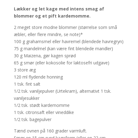
Lækker og let kage med intens smag af
blommer og et pift kardemomme
.
2 meget store modne blommer (størrelse som små
æbler, eller flere mindre, se note)*
100 g grahamsmel eller havremel (blendede havregryn)
75 g mandelmel (kan være fint blendede mandler)
30 g Maizena, gør kagen sprød
65 g smør (eller kokosolie for laktosefri udgave)
3 store æg
120 ml flydende honning
1 tsk. fint salt
1/2 tsk. vaniljepulver (Urtekram), alternativt 1 tsk.
vaniljesukker
1/2 tsk. stødt kardemomme
1 tsk. citronsaft eller vineddike
1/2 tsk. bagepulver
Tænd ovnen på 160 grader varmluft.
Smør en 15 cm rund kageform (eller en 22 cm