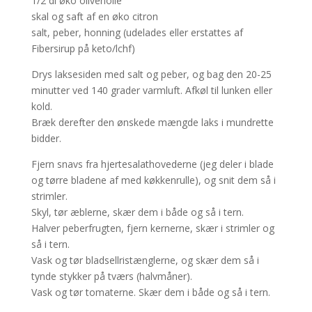
1/2 dl øko olivenolie
skal og saft af en øko citron
salt, peber, honning (udelades eller erstattes af
Fibersirup på keto/lchf)
Drys laksesiden med salt og peber, og bag den 20-25
minutter ved 140 grader varmluft. Afkøl til lunken eller
kold.
Bræk derefter den ønskede mængde laks i mundrette
bidder.
Fjern snavs fra hjertesalathovederne (jeg deler i blade
og tørre bladene af med køkkenrulle), og snit dem så i
strimler.
Skyl, tør æblerne, skær dem i både og så i tern.
Halver peberfrugten, fjern kernerne, skær i strimler og
så i tern.
Vask og tør bladsellristænglerne, og skær dem så i
tynde stykker på tværs (halvmåner).
Vask og tør tomaterne. Skær dem i både og så i tern.