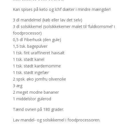
Kan spises på keto og lchf diæter i mindre mængder!
3 dl mandelmel (køb eller lav det selv)
3 dl solsikkemel (solsikkekerner malet til ‘fuldkornsmel’ i
foodprocessor)
0,5 dl Fiberhusk (den gule)
1,5 tsk. bagepulver
1 tsk. fint uraffineret havsalt
1 tsk. stødt kanel
1 tsk. stødt kardemomme
1 tsk. stødt ingefær
2 spsk. øko jomfru olivenolie
3 æg
2 meget modne bananer
1 middelstor gulerod
Tænd ovnen på 180 grader.
Lav mandel- og solsikkemel i foodprocessoren.