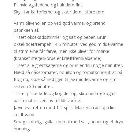
Pil hvidløgsfedene og hak dem fint.
Skyl, tør kartoflerne, og skær dem i store tern.
Varm olivenolien op ved god varme, og brænd
paprikaen af.
Tilsæt oksekødsstrimler og salt og peber. Brun
oksekødet/tempeh i 4-5 minutter ved god middelvarme
til strimlerne får farve, men ikke bliver for mørke
(branket stegeskorpe er kræftfremkaldende)
Tilsæt alle grøntsagerne og brun endnu nogle minutter.
Hæld så dåsetomater, bouillon og tomatkoncentrat på.
Kog op, skue så ned igen til lav middelvarme og simr
retten i 30 minutter.
Tilsæt piskefløde og kog det op, skru ned og kog et
par minutter ved lav middelvarme.
Jævn evt. retten med 1-2 spsk. Maizena rørt op i lidt
koldt vand.
Smag slutteligt gullaschen til med salt, peber og et dryp
honning.