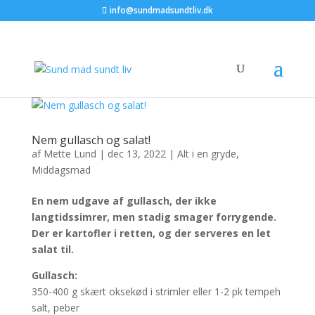
info@sundmadsundtliv.dk
Nem gullasch og salat!
af
Mette Lund
|
dec 13, 2022
|
Alt i en gryde
,
Middagsmad
En nem udgave af gullasch, der ikke
langtidssimrer, men stadig smager forrygende.
Der er kartofler i retten, og der serveres en let
salat til.
Gullasch:
350-400 g skært oksekød i strimler eller 1-2 pk tempeh
salt, peber