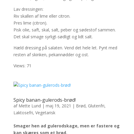
Lav dressingen:
Riv skallen af lime eller citron.
Pres lime (citron).
Pisk olie, saft, skal, salt, peber og sødestof sammen.
Det skal smage syrligt-sødligt og lidt salt.
Hæld dressing på salaten. Vend det hele let. Pynt med
resten af skinken, pekannødder og ost.
Views: 71
Spicy banan-gulerods-brød!
af
Mette Lund
|
maj 19, 2021
|
Brød
,
Glutenfri
,
Laktosefri
,
Vegetarisk
Smager hen ad gulerodskage, men er fastere og
kan skæres som et brød.