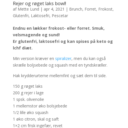
Rejer og røget laks bowl!
af
Mette Lund
|
apr 4, 2021
|
Brunch
,
Forret
,
Frokost
,
Glutenfri
,
Laktosefri
,
Pescetar
Endnu en lækker frokost- eller forret. Smuk,
velsmagende og sund!
Er glutenfri, laktosefri og kan spises på keto og
lchf diæt.
Min version kræver en
spiralizer
, men du kan også
skrælle boljsebede og squash med en tyndskræller.
Hak krydderurterne mellemfint og sæt dem til side.
150 g røget laks
200 g rejer i lage
1 spsk. olivenolie
1 mellemstor øko bolsjebede
1/2 lille øko squash
1 øko citron, skal og saft
1×2 cm frisk ingefær, revet