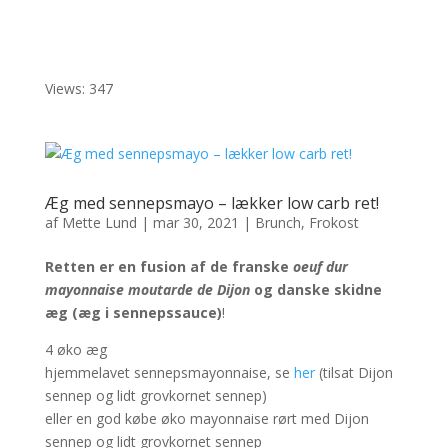
Views: 347
Æg med sennepsmayo – lækker low carb ret!
af
Mette Lund
|
mar 30, 2021
|
Brunch
,
Frokost
Retten er en fusion af de franske
oeuf dur
mayonnaise moutarde de Dijon
og danske skidne
æg (æg i sennepssauce)
!
4 øko æg
hjemmelavet sennepsmayonnaise, se
her
(tilsat Dijon
sennep og lidt grovkornet sennep)
eller en god købe øko mayonnaise rørt med Dijon
sennep og lidt grovkornet sennep