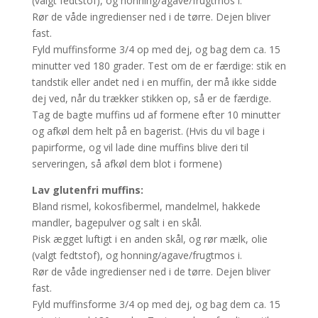
(valgt fedtstof), og honning/agave/frugtmos i.
Rør de våde ingredienser ned i de tørre. Dejen bliver
fast.
Fyld muffinsforme 3/4 op med dej, og bag dem ca. 15
minutter ved 180 grader. Test om de er færdige: stik en
tandstik eller andet ned i en muffin, der må ikke sidde
dej ved, når du trækker stikken op, så er de færdige.
Tag de bagte muffins ud af formene efter 10 minutter
og afkøl dem helt på en bagerist. (Hvis du vil bage i
papirforme, og vil lade dine muffins blive deri til
serveringen, så afkøl dem blot i formene)
Lav glutenfri muffins:
Bland rismel, kokosfibermel, mandelmel, hakkede
mandler, bagepulver og salt i en skål.
Pisk ægget luftigt i en anden skål, og rør mælk, olie
(valgt fedtstof), og honning/agave/frugtmos i.
Rør de våde ingredienser ned i de tørre. Dejen bliver
fast.
Fyld muffinsforme 3/4 op med dej, og bag dem ca. 15