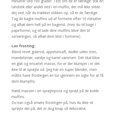
minutter ved 180 grader. Test om de er færdige: stik en
tandstik eller andet ned i en muffin, der må ikke sidde
dej ved, når du trækker stikken op, så er de færdige.
Tag de bagte muffins ud af formene efter 10 minutter
og afkøl dem helt på en bagerist. (Hvis du vil bage i
papirforme, og vil lade dine muffins blive deri til
serveringen, så afkøl dem blot i formene)
Lav frosting:
Blend revet gulerod, appelsinsaft, dadler uden sten,
mandelsmør, vanilje og kanel sammen. Det skal blive
en glat og ensartet masse, for er der klumper i er det
ikke til at sprøjte ud. (Jeg har en super blender, men
måtte have frostingen en tur igennem en sigte for at få
dem klumpfri).
Hæld massen i en sprøjtepose og sprøjt på de kolde
muffins.
Du kan også smøre frostingen på, hvis du ikke vil
sprøjte det på, det er dog knap så dekorativt.