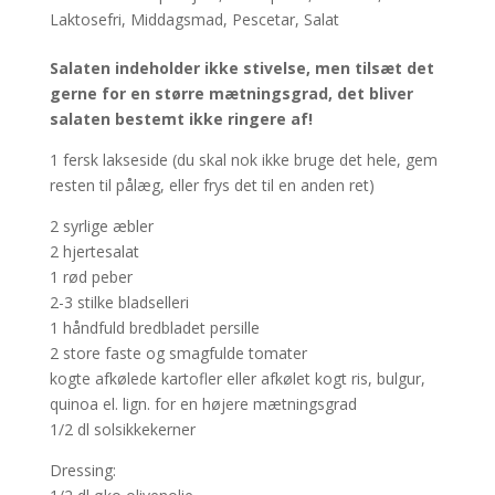
Laktosefri
,
Middagsmad
,
Pescetar
,
Salat
Salaten indeholder ikke stivelse, men tilsæt det
gerne for en større mætningsgrad, det bliver
salaten bestemt ikke ringere af!
1 fersk lakseside (du skal nok ikke bruge det hele, gem
resten til pålæg, eller frys det til en anden ret)
2 syrlige æbler
2 hjertesalat
1 rød peber
2-3 stilke bladselleri
1 håndfuld bredbladet persille
2 store faste og smagfulde tomater
kogte afkølede kartofler eller afkølet kogt ris, bulgur,
quinoa el. lign. for en højere mætningsgrad
1/2 dl solsikkekerner
Dressing: