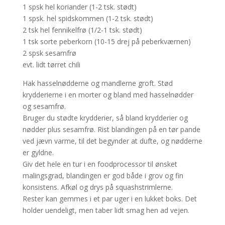
1 spsk hel koriander (1-2 tsk. stødt)
1 spsk. hel spidskommen (1-2 tsk. stødt)
2 tsk hel fennikelfrø (1/2-1 tsk. stødt)
1 tsk sorte peberkorn (10-15 drej på peberkværnen)
2 spsk sesamfrø
evt. lidt tørret chili
Hak hasselnødderne og mandlerne groft. Stød
krydderierne i en morter og bland med hasselnødder
og sesamfrø.
Bruger du stødte krydderier, så bland krydderier og
nødder plus sesamfrø. Rist blandingen på en tør pande
ved jævn varme, til det begynder at dufte, og nødderne
er gyldne.
Giv det hele en tur i en foodprocessor til ønsket
malingsgrad, blandingen er god både i grov og fin
konsistens. Afkøl og drys på squashstrimlerne.
Rester kan gemmes i et par uger i en lukket boks. Det
holder uendeligt, men taber lidt smag hen ad vejen.