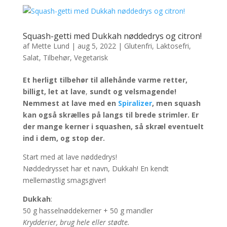
Squash-getti med Dukkah nøddedrys og citron!
af
Mette Lund
|
aug 5, 2022
|
Glutenfri
,
Laktosefri
,
Salat
,
Tilbehør
,
Vegetarisk
Et herligt tilbehør til allehånde varme retter,
billigt, let at lave
,
sundt og velsmagende!
Nemmest at lave med en
Spiralizer
, men squash
kan også skrælles på langs til brede strimler.
Er
der mange kerner i squashen, så skræl eventuelt
ind i dem, og stop der.
Start med at lave nøddedrys!
Nøddedrysset har et navn, Dukkah! En kendt
mellemøstlig smagsgiver!
Dukkah
:
50 g hasselnøddekerner + 50 g mandler
Krydderier, brug hele eller stødte.