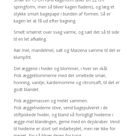
springform, men så bliver kagen fladere), og læg et
stykke smurt bagepapir i bunden af formen. Så er
kagen let at få ud efter bagning.
Smelt smørret over svag varme, og sæt det så til side
til en let afkøling.
Rør mel, mandelmel, salt og Maizena samme til det er
klumpfrit.
Del æggene i hvider og blommer, i hver sin skål.
Pisk æggeblommerne med det smeltede smør,
honning, vanilje, kardemomme og citronsaft, til det er
godt blandet.
Pisk æggemassen og melet sammen.
Pisk æggehviderne stive, vend bagepulveret i de
stiftpiskede hvider, og bland så forsigtigt hviderne i
ægge-mel blandingen, gerne med en dejskraber. Vend
til hviderne er stort set indarbejdet, men rør ikke for
meget, for så bliver dejen for tung.