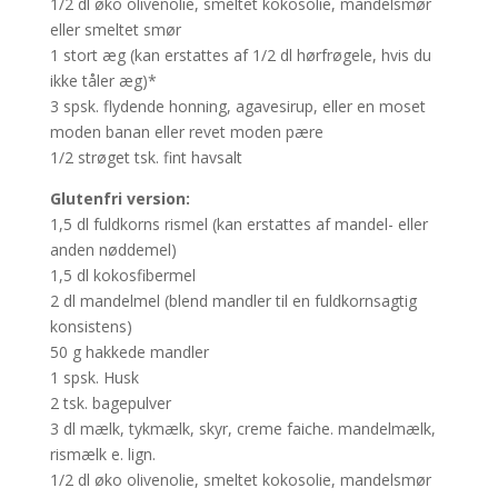
1/2 dl øko olivenolie, smeltet kokosolie, mandelsmør
eller smeltet smør
1 stort æg (kan erstattes af 1/2 dl hørfrøgele, hvis du
ikke tåler æg)*
3 spsk. flydende honning, agavesirup, eller en moset
moden banan eller revet moden pære
1/2 strøget tsk. fint havsalt
Glutenfri version:
1,5 dl fuldkorns rismel (kan erstattes af mandel- eller
anden nøddemel)
1,5 dl kokosfibermel
2 dl mandelmel (blend mandler til en fuldkornsagtig
konsistens)
50 g hakkede mandler
1 spsk. Husk
2 tsk. bagepulver
3 dl mælk, tykmælk, skyr, creme faiche. mandelmælk,
rismælk e. lign.
1/2 dl øko olivenolie, smeltet kokosolie, mandelsmør