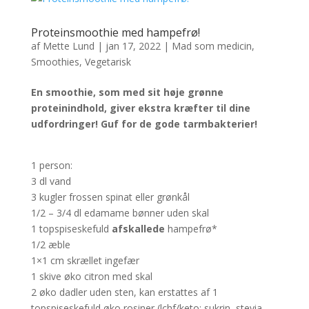
Proteinsmoothie med hampefrø!
af
Mette Lund
|
jan 17, 2022
|
Mad som medicin
,
Smoothies
,
Vegetarisk
En smoothie, som med sit høje grønne
proteinindhold, giver ekstra kræfter til dine
udfordringer!
Guf for de gode tarmbakterier!
1 person:
3 dl vand
3 kugler frossen spinat eller grønkål
1/2 – 3/4 dl edamame bønner uden skal
1 topspiseskefuld
afskallede
hampefrø*
1/2 æble
1×1 cm skrællet ingefær
1 skive øko citron med skal
2 øko dadler uden sten, kan erstattes af 1
topspiseskefuld øko rosiner (lchf/keto: sukrin, stevia