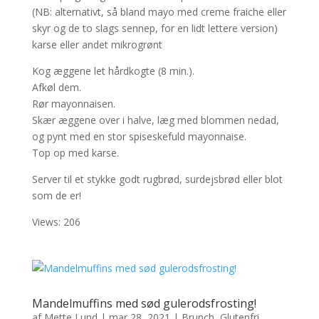
(NB: alternativt, så bland mayo med creme fraiche eller
skyr og de to slags sennep, for en lidt lettere version)
karse eller andet mikrogrønt
Kog æggene let hårdkogte (8 min.).
Afkøl dem.
Rør mayonnaisen.
Skær æggene over i halve, læg med blommen nedad,
og pynt med en stor spiseskefuld mayonnaise.
Top op med karse.
Server til et stykke godt rugbrød, surdejsbrød eller blot
som de er!
Views: 206
Mandelmuffins med sød gulerodsfrosting!
af
Mette Lund
|
mar 28, 2021
|
Brunch
,
Glutenfri
,