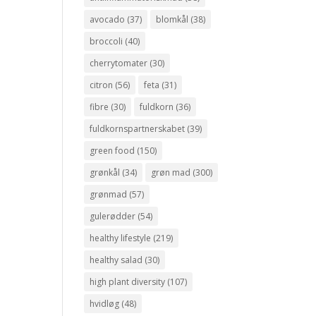
avocado
(37)
blomkål
(38)
broccoli
(40)
cherrytomater
(30)
citron
(56)
feta
(31)
fibre
(30)
fuldkorn
(36)
fuldkornspartnerskabet
(39)
green food
(150)
grønkål
(34)
grøn mad
(300)
grønmad
(57)
gulerødder
(54)
healthy lifestyle
(219)
healthy salad
(30)
high plant diversity
(107)
hvidløg
(48)