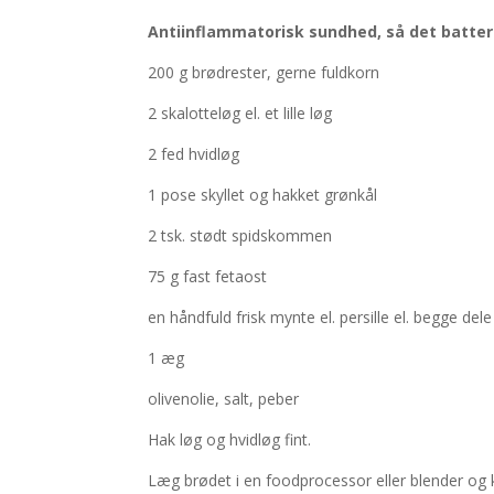
Antiinflammatorisk sundhed, så det batter
200 g brødrester, gerne fuldkorn
2 skalotteløg el. et lille løg
2 fed hvidløg
1 pose skyllet og hakket grønkål
2 tsk. stødt spidskommen
75 g fast fetaost
en håndfuld frisk mynte el. persille el. begge dele
1 æg
olivenolie, salt, peber
Hak løg og hvidløg fint.
Læg brødet i en foodprocessor eller blender og k