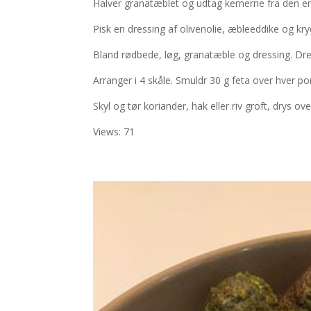
Halver granatæblet og udtag kernerne fra den en
Pisk en dressing af olivenolie, æbleeddike og kryd
Bland rødbede, løg, granatæble og dressing. Dr
Arranger i 4 skåle. Smuldr 30 g feta over hver po
Skyl og tør koriander, hak eller riv groft, drys ov
Views: 71