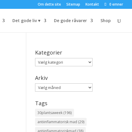
Om dette site
Sitemap
Kontakt
0 emner
Det gode liv ♥
De gode råvarer
Shop
Kategorier
Kategorier
Arkiv
Arkiv
Tags
30plantsaweek
(196)
antiinflammatorisk mad
(29)
antiinflammatoriskmad
(38)