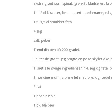
ekstra grønt som spinat, grønkål, bladselleri, br
1
til 2 dl kikærter, bønner, ærter, edamame, e.lig
1 til 1,5 dl smuldret feta
4 æg
salt, peber
Tænd din ovn på 200 gradet.
Sauter dit grønt, jeg brugte en pose skyllet øko ba
Tilsæt alle øvrige ingredienser inkl. æg og feta,
Smør dine muffinsforme let med olie, og fordel m
Salat:
1 pose rucola
1 bk. blå bær