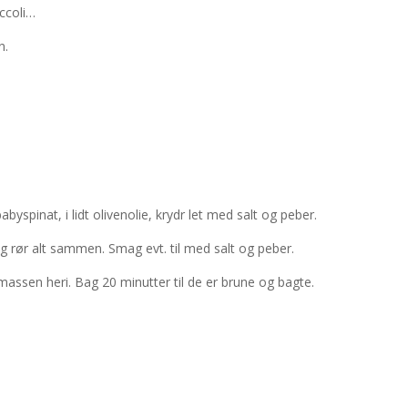
occoli…
n.
byspinat, i lidt olivenolie, krydr let med salt og peber.
 og rør alt sammen. Smag evt. til med salt og peber.
assen heri. Bag 20 minutter til de er brune og bagte.