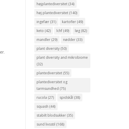
højplantediversitet
(34)
høj plantediversitet
(140)
ingefær
(31)
kartofler
(49)
keto
(42)
lchf
(49)
løg
(82)
mandler
(29)
nødder
(33)
plant diversity
(50)
er.
plant diversity and mikrobiome
(32)
plantediversitet
(55)
plantediversitet og
tarmsundhed
(75)
rucola
(27)
spidskål
(38)
squash
(44)
stabilt blodsukker
(35)
sund livsstil
(168)