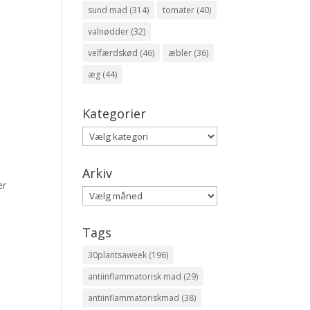
sund mad
(314)
tomater
(40)
valnødder
(32)
velfærdskød
(46)
æbler
(36)
æg
(44)
Kategorier
Kategorier
Arkiv
er
Arkiv
Tags
30plantsaweek
(196)
antiinflammatorisk mad
(29)
antiinflammatoriskmad
(38)