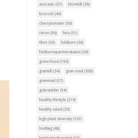
avocado
(37)
blomkål
(38)
broccoli
(40)
cherrytomater
(30)
citron
(56)
feta
(31)
fibre
(30)
fuldkorn
(36)
fuldkornspartnerskabet
(39)
green food
(150)
grønkål
(34)
grøn mad
(300)
grønmad
(57)
gulerødder
(54)
healthy lifestyle
(219)
healthy salad
(30)
high plant diversity
(107)
hvidløg
(48)
højplantediversitet
(34)