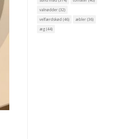
sund mad
(314)
tomater
(40)
valnødder
(32)
velfærdskød
(46)
æbler
(36)
æg
(44)