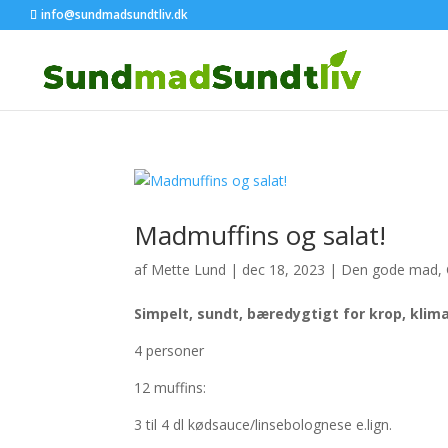
info@sundmadsundtliv.dk
Madmuffins og salat!
af
Mette Lund
|
dec 18, 2023
|
Den gode mad
,
Simpelt, sundt, bæredygtigt for krop, klim
4 personer
12 muffins:
3 til 4 dl kødsauce/linsebolognese e.lign.