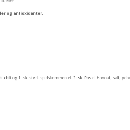
Tilbehør
ler og antioxidanter.
ødt chili og 1 tsk. stødt spidskommen el. 2 tsk. Ras el Hanout, salt, peb