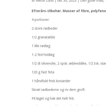
af
Mette Lund
|
okt 30, 2023
|
Den gode mad
,
Efterårs-tilbehør. Masser af fibre, polyfeno
4 portioner:
2 store rødbeder
1/2 granatæble
1 lille rødløg
1-2 fed hvidløg
1/2 dl olivenolie, 2 spsk. æbleeddike, 1/2 tsk. st
120 g fast feta
1 håndfuld frisk koriander
Skræl rødbederne og riv dem groft.
Pil løget og hak det helt fint.