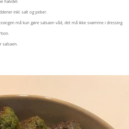
e halvdel.
derier inkl. salt og peber.
essingen må kun gøre salsaen våd, det må ikke svømme i dressing.
rtion.
er salsaen.