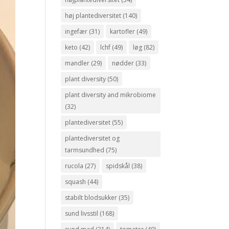
høj plantediversitet
(140)
ingefær
(31)
kartofler
(49)
keto
(42)
lchf
(49)
løg
(82)
mandler
(29)
nødder
(33)
plant diversity
(50)
plant diversity and mikrobiome
(32)
plantediversitet
(55)
plantediversitet og
tarmsundhed
(75)
rucola
(27)
spidskål
(38)
squash
(44)
stabilt blodsukker
(35)
sund livsstil
(168)