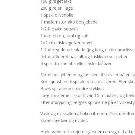
150 g røget laks
200 g rejer i lage
1 spsk. olivenolie
1 mellemstor øko bolsjebede
1/2 lille øko squash
1 øko citron, skal og saft
1×2 cm frisk ingefær, revet
1-2 dl krydderurteblade (jeg brugte citronmeliss
fint uraffineret havsalt og friskkværnet peber
4 spsk. frosne ribs eller friske blåbær
Skræl bolsjebeden og kør den til spiraler på en spi
Kør squashen til spirale rpå spiralizeren. Eller sk
Bræk spiralerne i mindre stykker.
Læg spiralerne i iskoldt vand 5 minutter, og hæld 
Efter afdrypning lægges spiralerne på et viskestyk
Vask og riv skallen af øko citronen. Pres derefter
Skræl ingefær og riv det.
Hæld væden fra rejerne gennem en sigte. Lad de