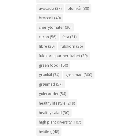
avocado
(37)
blomkål
(38)
broccoli
(40)
cherrytomater
(30)
citron
(56)
feta
(31)
fibre
(30)
fuldkorn
(36)
fuldkornspartnerskabet
(39)
green food
(150)
grønkål
(34)
grøn mad
(300)
grønmad
(57)
gulerødder
(54)
healthy lifestyle
(219)
healthy salad
(30)
high plant diversity
(107)
hvidløg
(48)