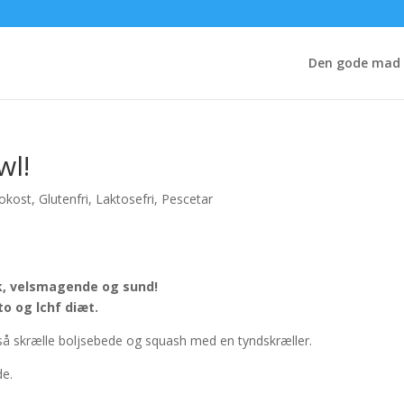
Den gode mad
wl!
okost
,
Glutenfri
,
Laktosefri
,
Pescetar
uk, velsmagende og sund!
to og lchf diæt.
så skrælle boljsebede og squash med en tyndskræller.
de.