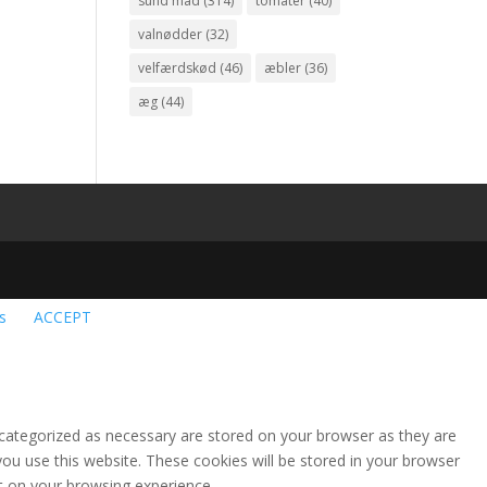
sund mad
(314)
tomater
(40)
valnødder
(32)
velfærdskød
(46)
æbler
(36)
æg
(44)
s
ACCEPT
 categorized as necessary are stored on your browser as they are
you use this website. These cookies will be stored in your browser
t on your browsing experience.