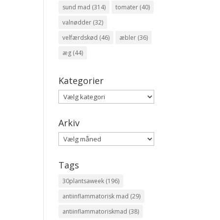
sund mad
(314)
tomater
(40)
valnødder
(32)
velfærdskød
(46)
æbler
(36)
æg
(44)
Kategorier
Kategorier
Arkiv
Arkiv
Tags
30plantsaweek
(196)
antiinflammatorisk mad
(29)
antiinflammatoriskmad
(38)