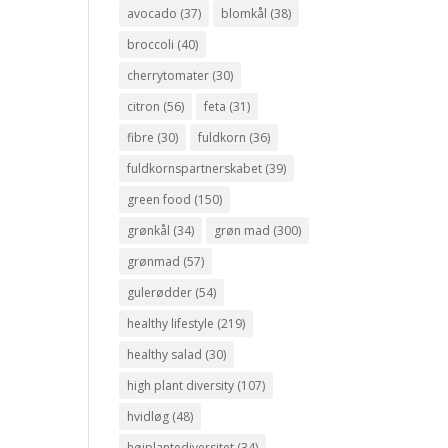
avocado
(37)
blomkål
(38)
broccoli
(40)
cherrytomater
(30)
citron
(56)
feta
(31)
fibre
(30)
fuldkorn
(36)
fuldkornspartnerskabet
(39)
green food
(150)
grønkål
(34)
grøn mad
(300)
grønmad
(57)
gulerødder
(54)
healthy lifestyle
(219)
healthy salad
(30)
high plant diversity
(107)
hvidløg
(48)
højplantediversitet
(34)