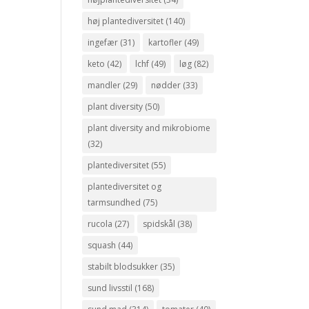
høj plantediversitet
(140)
ingefær
(31)
kartofler
(49)
keto
(42)
lchf
(49)
løg
(82)
mandler
(29)
nødder
(33)
plant diversity
(50)
plant diversity and mikrobiome
(32)
plantediversitet
(55)
plantediversitet og
tarmsundhed
(75)
rucola
(27)
spidskål
(38)
squash
(44)
stabilt blodsukker
(35)
sund livsstil
(168)