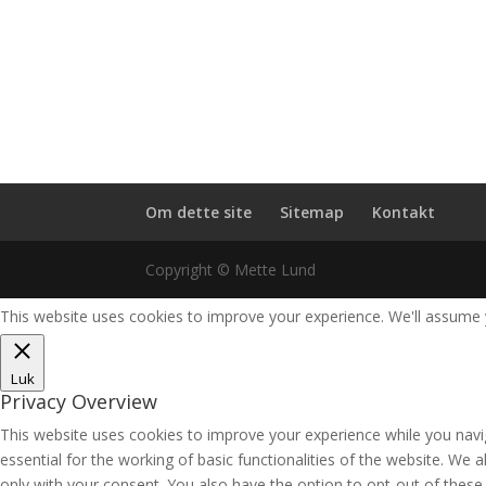
Om dette site
Sitemap
Kontakt
Copyright © Mette Lund
This website uses cookies to improve your experience. We'll assume y
Luk
Privacy Overview
This website uses cookies to improve your experience while you navi
essential for the working of basic functionalities of the website. We
only with your consent. You also have the option to opt-out of thes