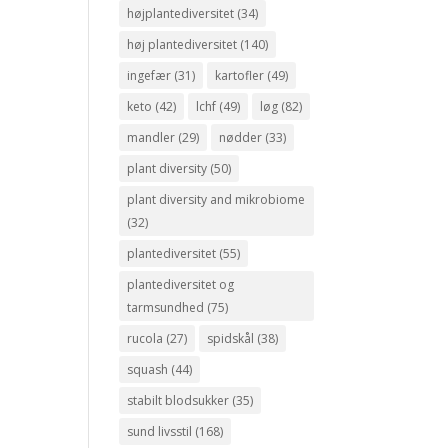
højplantediversitet
(34)
høj plantediversitet
(140)
ingefær
(31)
kartofler
(49)
keto
(42)
lchf
(49)
løg
(82)
mandler
(29)
nødder
(33)
plant diversity
(50)
plant diversity and mikrobiome
(32)
plantediversitet
(55)
plantediversitet og
tarmsundhed
(75)
rucola
(27)
spidskål
(38)
squash
(44)
stabilt blodsukker
(35)
sund livsstil
(168)