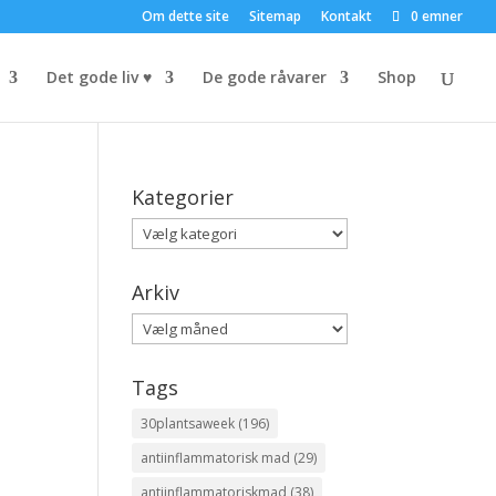
Om dette site
Sitemap
Kontakt
0 emner
Det gode liv ♥
De gode råvarer
Shop
Kategorier
Kategorier
Arkiv
Arkiv
Tags
30plantsaweek
(196)
antiinflammatorisk mad
(29)
antiinflammatoriskmad
(38)