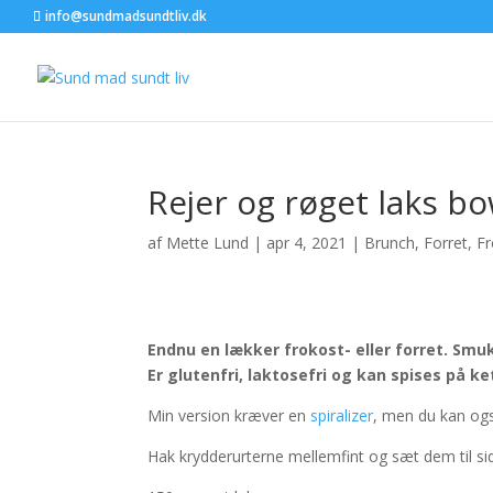
info@sundmadsundtliv.dk
Rejer og røget laks bo
af
Mette Lund
|
apr 4, 2021
|
Brunch
,
Forret
,
Fr
Endnu en lækker frokost- eller forret. Sm
Er glutenfri, laktosefri og kan spises på ke
Min version kræver en
spiralizer
, men du kan og
Hak krydderurterne mellemfint og sæt dem til si