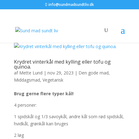
info@sundmadsundtliv.dk
Krydret vinterkål med kylling eller tofu og
quinoa.
af
Mette Lund
|
nov 29, 2023
|
Den gode mad
,
Middagsmad
,
Vegetarisk
Brug gerne flere typer kål!
4 personer:
1 spidskål og 1/3 savoykål, andre kål som rød spidskål,
hvidkål, grønkål kan bruges
2 løg