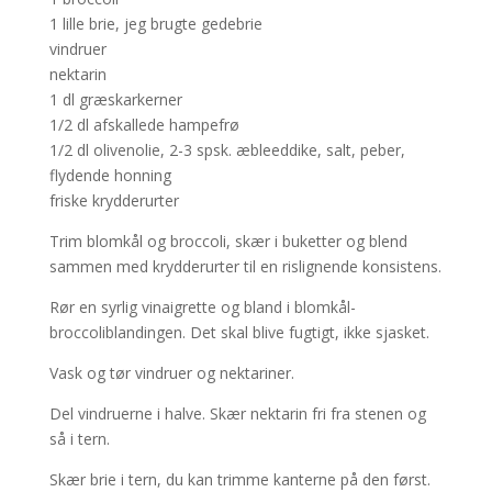
1 lille brie, jeg brugte gedebrie
vindruer
nektarin
1 dl græskarkerner
1/2 dl afskallede hampefrø
1/2 dl olivenolie, 2-3 spsk. æbleeddike, salt, peber,
flydende honning
friske krydderurter
Trim blomkål og broccoli, skær i buketter og blend
sammen med krydderurter til en rislignende konsistens.
Rør en syrlig vinaigrette og bland i blomkål-
broccoliblandingen. Det skal blive fugtigt, ikke sjasket.
Vask og tør vindruer og nektariner.
Del vindruerne i halve. Skær nektarin fri fra stenen og
så i tern.
Skær brie i tern, du kan trimme kanterne på den først.