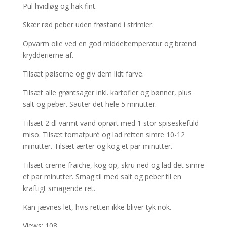
Pul hvidløg og hak fint.
Skær rød peber uden frøstand i strimler.
Opvarm olie ved en god middeltemperatur og brænd
krydderierne af.
Tilsæt pølserne og giv dem lidt farve.
Tilsæt alle grøntsager inkl. kartofler og bønner, plus
salt og peber. Sauter det hele 5 minutter.
Tilsæt 2 dl varmt vand oprørt med 1 stor spiseskefuld
miso. Tilsæt tomatpuré og lad retten simre 10-12
minutter. Tilsæt ærter og kog et par minutter.
Tilsæt creme fraiche, kog op, skru ned og lad det simre
et par minutter. Smag til med salt og peber til en
kraftigt smagende ret.
Kan jævnes let, hvis retten ikke bliver tyk nok.
Views: 108