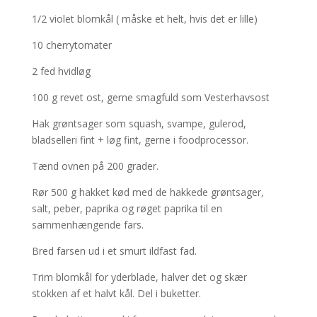
1/2 violet blomkål ( måske et helt, hvis det er lille)
10 cherrytomater
2 fed hvidløg
100 g revet ost, gerne smagfuld som Vesterhavsost
Hak grøntsager som squash, svampe, gulerod,
bladselleri fint + løg fint, gerne i foodprocessor.
Tænd ovnen på 200 grader.
Rør 500 g hakket kød med de hakkede grøntsager,
salt, peber, paprika og røget paprika til en
sammenhængende fars.
Bred farsen ud i et smurt ildfast fad.
Trim blomkål for yderblade, halver det og skær
stokken af et halvt kål. Del i buketter.