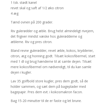
1 tsk. stødt kanel
revet skal og saft af 1/2 øko citron
4 æg
Tænd ovnen på 200 grader.
Riv gulerødder og æble. Brug helst almindeligt rivejern,
det frigiver mindst væske hos gulerødderne og
æblerne. Riv og pres citron.
Bland revne gulerødder, revet æble, kokos, krydderier,
citron, æg og honning godt. Tilsæt kokosfibermel, start
med 1 dl og brug hænderne til at samle dejen. Tilsæt
mere kokosfibermel om nødvendigt, til du kan samle
dejen i kugler.
Lav 35 golfbold store kugler, pres dem godt, så de
holder sammen, og sæt dem på bageplader med
bagepapir. Pres dem evt. i kokosmakron facon.
Bag 15-20 minutter til de er faste og let brune.