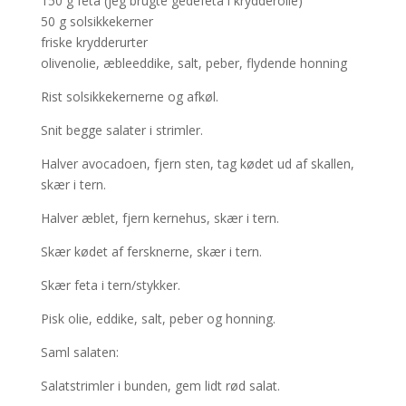
150 g feta (jeg brugte gedefeta i krydderolie)
50 g solsikkekerner
friske krydderurter
olivenolie, æbleeddike, salt, peber, flydende honning
Rist solsikkekernerne og afkøl.
Snit begge salater i strimler.
Halver avocadoen, fjern sten, tag kødet ud af skallen,
skær i tern.
Halver æblet, fjern kernehus, skær i tern.
Skær kødet af fersknerne, skær i tern.
Skær feta i tern/stykker.
Pisk olie, eddike, salt, peber og honning.
Saml salaten:
Salatstrimler i bunden, gem lidt rød salat.