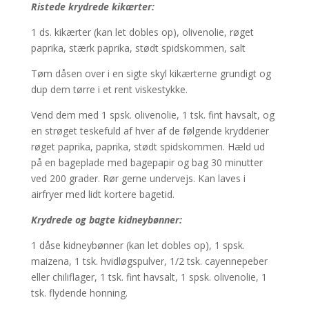
Ristede krydrede kikærter:
1 ds. kikærter (kan let dobles op), olivenolie, røget
paprika, stærk paprika, stødt spidskommen, salt
Tøm dåsen over i en sigte skyl kikærterne grundigt og
dup dem tørre i et rent viskestykke.
Vend dem med 1 spsk. olivenolie, 1 tsk. fint havsalt, og
en strøget teskefuld af hver af de følgende krydderier
røget paprika, paprika, stødt spidskommen. Hæld ud
på en bageplade med bagepapir og bag 30 minutter
ved 200 grader. Rør gerne undervejs. Kan laves i
airfryer med lidt kortere bagetid.
Krydrede og bagte kidneybønner:
1 dåse kidneybønner (kan let dobles op), 1 spsk.
maizena, 1 tsk. hvidløgspulver, 1/2 tsk. cayennepeber
eller chiliflager, 1 tsk. fint havsalt, 1 spsk. olivenolie, 1
tsk. flydende honning.