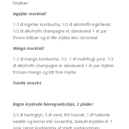
hindbær
Ingefær mocktail:
1-2 dl ingefær kombucha, 1/2 dl alkoholfri ingefærøl,
1/2 dl alkoholfri champagne el. danskvand + et par
frosne blåbær og et lille stykke øko citronskal
Mango mocktail:
1-2 dl mango kombucha, 1/2 -1 dl multifrugt juice, 1/2
dl alkoholfri champagne el. danskvand + et par stykker
frossen mango og lidt frisk mynte
Sunde snacks
Bagte krydrede havregrødschips, 2 plader:
2,5 dl havregryn, 5 dl vand, fint havsalt, 1 dl hakkede
nødder og kerner inkl. sesamfrø, dukkah krydderi el. 1
spsk. tørret krydderimix af stødt spidskommen,