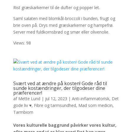
Rist græskarkerner til de dufter og popper let.
Saml salaten med blomkål-broccoli i bunden, frugt og
brie oven på. Drys med græskarkerner og hampefrø.
Server med fuldkornsbrød og smør eller olivenolie.
Views: 98
Svært ved at ændre på kosten! Gode råd til
sunde kostændringer, der tilgodeser dine
præferencer!
af
Mette Lund
|
jul 12, 2023
|
Anti-inflammatorisk
,
Det
gode liv ♥
,
Fibre og tarmsundhed
,
Mad som medicin
,
Tarmbiom
Vores kulturelle baggrund påvirker vores kultur,
ofte mere end vi er klar over!
Det kan være