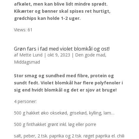
afkølet, men kan blive lidt mindre sprødt.
Kikærter og bønner skal spises ret hurtigt,
grødchips kan holde 1-2 uger.
Views: 61
Grøn fars i fad med violet blomkål og ost!
af
Mette Lund
|
okt 9, 2023
|
Den gode mad
,
Middagsmad
Stor smag og sundhed med fibre, protein og
sundt fedt. Violet blomkål har flere polyfenoler i
sig end hvidt blomkål og det er sjov at bruge!
4 personer:
500 g hakket øko oksekød, grisekød, kylling, lam…
500 g finthakket grønt inkl. løg eller porre
salt, peber, 2 tsk. paprika og 2 tsk. røget paprika el. chili