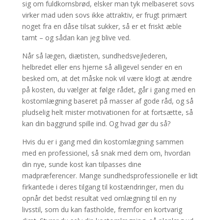
sig om fuldkornsbrød, elsker man tyk melbaseret sovs
virker mad uden sovs ikke attraktiv, er frugt primært
noget fra en dåse tilsat sukker, så er et friskt æble
tamt – og sådan kan jeg blive ved.
Når så lægen, diætisten, sundhedsvejlederen,
helbredet eller ens hjerne så alligevel sender en en
besked om, at det måske nok vil være klogt at ændre
på kosten, du vælger at følge rådet, går i gang med en
kostomlægning baseret på masser af gode råd, og så
pludselig helt mister motivationen for at fortsætte, så
kan din baggrund spille ind. Og hvad gør du så?
Hvis du er i gang med din kostomlægning sammen
med en professionel, så snak med dem om, hvordan
din nye, sunde kost kan tilpasses dine
madpræferencer. Mange sundhedsprofessionelle er lidt
firkantede i deres tilgang til kostændringer, men du
opnår det bedst resultat ved omlægning til en ny
livsstil, som du kan fastholde, fremfor en kortvarig