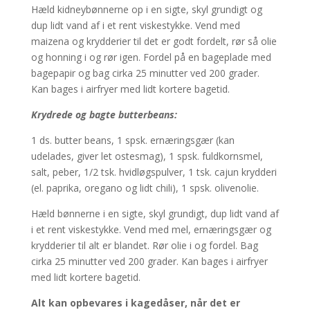
Hæld kidneybønnerne op i en sigte, skyl grundigt og
dup lidt vand af i et rent viskestykke. Vend med
maizena og krydderier til det er godt fordelt, rør så olie
og honning i og rør igen. Fordel på en bageplade med
bagepapir og bag cirka 25 minutter ved 200 grader.
Kan bages i airfryer med lidt kortere bagetid.
Krydrede og bagte butterbeans:
1 ds. butter beans, 1 spsk. ernæringsgær (kan
udelades, giver let ostesmag), 1 spsk. fuldkornsmel,
salt, peber, 1/2 tsk. hvidløgspulver, 1 tsk. cajun krydderi
(el. paprika, oregano og lidt chili), 1 spsk. olivenolie.
Hæld bønnerne i en sigte, skyl grundigt, dup lidt vand af
i et rent viskestykke. Vend med mel, ernæringsgær og
krydderier til alt er blandet. Rør olie i og fordel. Bag
cirka 25 minutter ved 200 grader. Kan bages i airfryer
med lidt kortere bagetid.
Alt kan opbevares i kagedåser, når det er