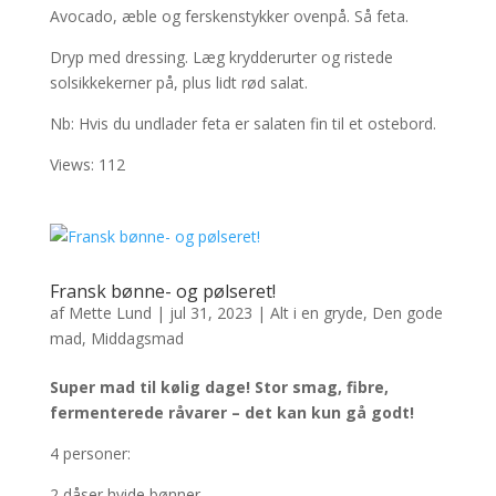
Avocado, æble og ferskenstykker ovenpå. Så feta.
Dryp med dressing. Læg krydderurter og ristede
solsikkekerner på, plus lidt rød salat.
Nb: Hvis du undlader feta er salaten fin til et ostebord.
Views: 112
Fransk bønne- og pølseret!
af
Mette Lund
|
jul 31, 2023
|
Alt i en gryde
,
Den gode
mad
,
Middagsmad
Super mad til kølig dage!
Stor smag, fibre,
fermenterede råvarer – det kan kun gå godt!
4 personer:
2 dåser hvide bønner