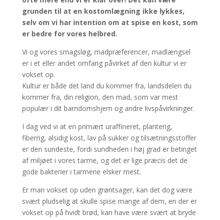
grunden til at en kostomlægning ikke lykkes,
selv om vi har intention om at spise en
kost, som
er bedre for vores helbred.
Vi og vores smagsløg, madpræferencer, madlængsel
er i et eller andet omfang påvirket af den kultur vi er
vokset op.
Kultur er både det land du kommer fra, landsdelen du
kommer fra, din religion, den mad, som var mest
populær i dit barndomshjem og andre livspåvirkninger.
I dag ved vi at en primært uraffineret, planterig,
fiberrig, alsidig kost, lav på sukker og tilsætningsstoffer
er den sundeste, fordi sundheden i høj grad er betinget
af miljøet i vores tarme, og det er lige præcis det de
gode bakterier i tarmene elsker mest.
Er man vokset op uden grøntsager, kan det dog være
svært pludselig at skulle spise mange af dem, en der er
vokset op på hvidt brød, kan have være svært at bryde