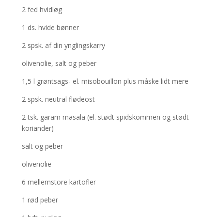
2 fed hvidløg
1 ds. hvide bønner
2 spsk. af din ynglingskarry
olivenolie, salt og peber
1,5 l grøntsags- el. misobouillon plus måske lidt mere
2 spsk. neutral flødeost
2 tsk. garam masala (el. stødt spidskommen og stødt
koriander)
salt og peber
olivenolie
6 mellemstore kartofler
1 rød peber