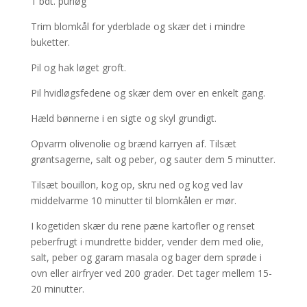
1 bdt. purløg
Trim blomkål for yderblade og skær det i mindre
buketter.
Pil og hak løget groft.
Pil hvidløgsfedene og skær dem over en enkelt gang.
Hæld bønnerne i en sigte og skyl grundigt.
Opvarm olivenolie og brænd karryen af. Tilsæt
grøntsagerne, salt og peber, og sauter dem 5 minutter.
Tilsæt bouillon, kog op, skru ned og kog ved lav
middelvarme 10 minutter til blomkålen er mør.
I kogetiden skær du rene pæne kartofler og renset
peberfrugt i mundrette bidder, vender dem med olie,
salt, peber og garam masala og bager dem sprøde i
ovn eller airfryer ved 200 grader. Det tager mellem 15-
20 minutter.