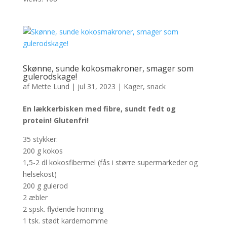
Skønne, sunde kokosmakroner, smager som
gulerodskage!
af
Mette Lund
|
jul 31, 2023
|
Kager
,
snack
En lækkerbisken med fibre, sundt fedt og
protein! Glutenfri!
35 stykker:
200 g kokos
1,5-2 dl kokosfibermel (fås i større supermarkeder og
helsekost)
200 g gulerod
2 æbler
2 spsk. flydende honning
1 tsk. stødt kardemomme