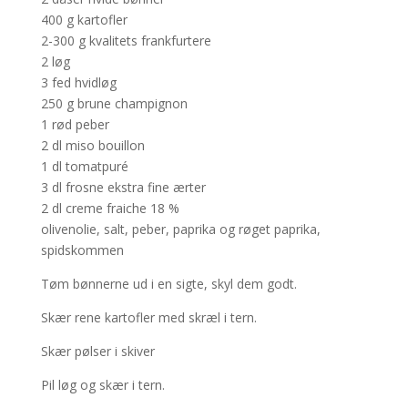
400 g kartofler
2-300 g kvalitets frankfurtere
2 løg
3 fed hvidløg
250 g brune champignon
1 rød peber
2 dl miso bouillon
1 dl tomatpuré
3 dl frosne ekstra fine ærter
2 dl creme fraiche 18 %
olivenolie, salt, peber, paprika og røget paprika,
spidskommen
Tøm bønnerne ud i en sigte, skyl dem godt.
Skær rene kartofler med skræl i tern.
Skær pølser i skiver
Pil løg og skær i tern.