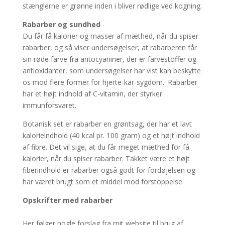
stænglerne er grønne inden i bliver rødlige ved kogning.
Rabarber og sundhed
Du får få kalorier og masser af mæthed, når du spiser
rabarber, og så viser undersøgelser, at rabarberen får
sin røde farve fra antocyaniner, der er farvestoffer og
antioxidanter, som undersøgelser har vist kan beskytte
os mod flere former for hjerte-kar-sygdom.. Rabarber
har et højt indhold af C-vitamin, der styrker
immunforsvaret.
Botanisk set er rabarber en grøntsag, der har et lavt
kalorieindhold (40 kcal pr. 100 gram) og et højt indhold
af fibre. Det vil sige, at du får meget mæthed for få
kalorier, når du spiser rabarber. Takket være et højt
fiberindhold er rabarber også godt for fordøjelsen og
har været brugt som et middel mod forstoppelse.
Opskrifter med rabarber
Her følger nogle forslag fra mit website til brug af