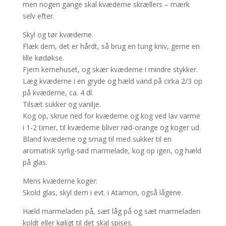
men nogen gange skal kvæderne skrællers – mærk
selv efter.
Skyl og tør kvæderne.
Flæk dem, det er hårdt, så brug en tung kniv, gerne en
lille kødøkse.
Fjern kernehuset, og skær kvæderne i mindre stykker.
Læg kvæderne i en gryde og hæld vand på cirka 2/3 op
på kvæderne, ca. 4 dl.
Tilsæt sukker og vanilje.
Kog op, skrue ned for kvæderne og kog ved lav varme
i 1-2 timer, til kvæderne bliver rød-orange og koger ud.
Bland kvæderne og smag til med sukker til en
aromatisk syrlig-sød marmelade, kog op igen, og hæld
på glas.
Mens kvæderne koger:
Skold glas, skyl dem i evt. i Atamon, også lågene.
Hæld marmeladen på, sæt låg på og sæt marmeladen
koldt eller køligt til det skal spises.