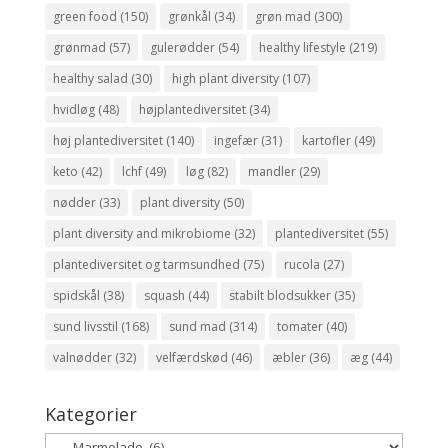
green food
(150)
grønkål
(34)
grøn mad
(300)
grønmad
(57)
gulerødder
(54)
healthy lifestyle
(219)
healthy salad
(30)
high plant diversity
(107)
hvidløg
(48)
højplantediversitet
(34)
høj plantediversitet
(140)
ingefær
(31)
kartofler
(49)
keto
(42)
lchf
(49)
løg
(82)
mandler
(29)
nødder
(33)
plant diversity
(50)
plant diversity and mikrobiome
(32)
plantediversitet
(55)
plantediversitet og tarmsundhed
(75)
rucola
(27)
spidskål
(38)
squash
(44)
stabilt blodsukker
(35)
sund livsstil
(168)
sund mad
(314)
tomater
(40)
valnødder
(32)
velfærdskød
(46)
æbler
(36)
æg
(44)
Kategorier
Kategorier