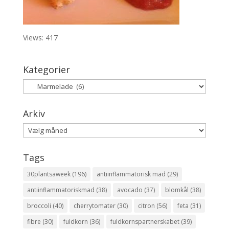
Views: 417
Kategorier
Kategorier
Arkiv
Arkiv
Tags
30plantsaweek
(196)
antiinflammatorisk mad
(29)
antiinflammatoriskmad
(38)
avocado
(37)
blomkål
(38)
broccoli
(40)
cherrytomater
(30)
citron
(56)
feta
(31)
fibre
(30)
fuldkorn
(36)
fuldkornspartnerskabet
(39)