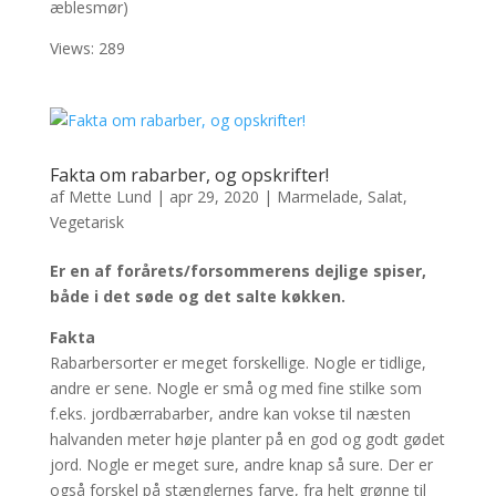
æblesmør)
Views: 289
Fakta om rabarber, og opskrifter!
af
Mette Lund
|
apr 29, 2020
|
Marmelade
,
Salat
,
Vegetarisk
Er en af forårets/forsommerens dejlige spiser,
både i det søde og det salte køkken.
Fakta
Rabarbersorter er meget forskellige. Nogle er tidlige,
andre er sene. Nogle er små og med fine stilke som
f.eks. jordbærrabarber, andre kan vokse til næsten
halvanden meter høje planter på en god og godt gødet
jord. Nogle er meget sure, andre knap så sure. Der er
også forskel på stænglernes farve, fra helt grønne til