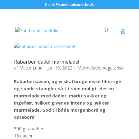
info@sundmadsundtliv.dk
Rabarber-dadel-marmelade!
af
Mette Lund
|
jun 19, 2022
|
Marmelade
,
Vegetarisk
Rabarbersæson, og vi skal bruge disse fiberrige
og sunde stængler så tit som muligt. Her en
marmelade med dadler, mørkt sukker og
ingefær, hvilket giver en intens og lækker
marmelade. God til både morgenbord og
ostebord!
500 g rabarber
10 dadler