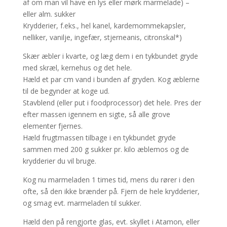
af om man vil have en lys eller mørk marmelade) –
eller alm. sukker
Krydderier, f.eks., hel kanel, kardemommekapsler,
nelliker, vanilje, ingefær, stjerneanis, citronskal*)
Skær æbler i kvarte, og læg dem i en tykbundet gryde
med skræl, kernehus og det hele.
Hæld et par cm vand i bunden af gryden. Kog æblerne
til de begynder at koge ud.
Stavblend (eller put i foodprocessor) det hele. Pres der
efter massen igennem en sigte, så alle grove
elementer fjernes.
Hæld frugtmassen tilbage i en tykbundet gryde
sammen med 200 g sukker pr. kilo æblemos og de
krydderier du vil bruge.
Kog nu marmeladen 1 times tid, mens du rører i den
ofte, så den ikke brænder på. Fjern de hele krydderier,
og smag evt. marmeladen til sukker.
Hæld den på rengjorte glas, evt. skyllet i Atamon, eller