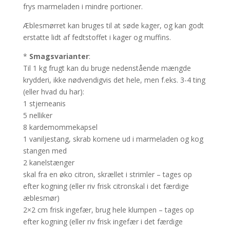
frys marmeladen i mindre portioner.
Æblesmørret kan bruges til at søde kager, og kan godt
erstatte lidt af fedtstoffet i kager og muffins.
*
Smagsvarianter
:
Til 1 kg frugt kan du bruge nedenstående mængde
krydderi, ikke nødvendigvis det hele, men f.eks. 3-4 ting
(eller hvad du har):
1 stjerneanis
5 nelliker
8 kardemommekapsel
1 vaniljestang, skrab kornene ud i marmeladen og kog
stangen med
2 kanelstænger
skal fra en øko citron, skrællet i strimler – tages op
efter kogning (eller riv frisk citronskal i det færdige
æblesmør)
2×2 cm frisk ingefær, brug hele klumpen – tages op
efter kogning (eller riv frisk ingefær i det færdige