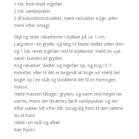
1 tsk. frisk revet ingefær
2 tsk. vaniljepulver
2 dl kokosblomstsukker, mørk rørsukker e.lign. (eller
mere efter smag)
Skyl og skær rabarberne i stykker på ca. 1 cm.
Læg dem i en gryde, og læg 10 bløde dadler uden sten
og 1 tsk. revet ingefær ned til stykkerne. Hæld en sjat
vand i bunden af gryden.
Kog rabarber, dadler og ingefær op, og kog i 5-7
minutter, eller til det er begyndt at koge ud. Hæld det
kogte op i en skål og stavblend det til en homogen
masse.
Hæld massen tilbage i gryden, og varm ved meget lav
varme, mens der tilsættes først vaniljepulver og der
efter sukker lidt efter lidt. Smag dig frem til den sødme
du vil have.
Hæld i en skål og afkøl.
Kan fryses.