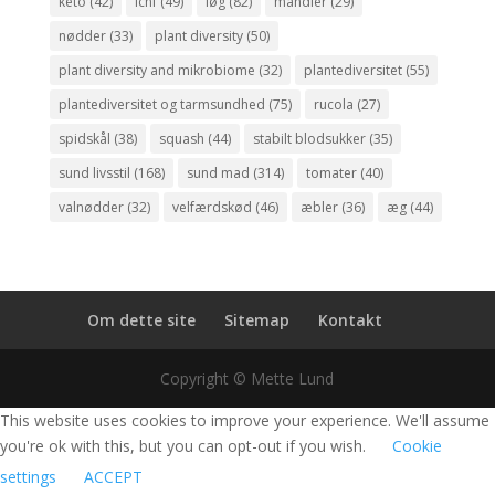
keto
(42)
lchf
(49)
løg
(82)
mandler
(29)
nødder
(33)
plant diversity
(50)
plant diversity and mikrobiome
(32)
plantediversitet
(55)
plantediversitet og tarmsundhed
(75)
rucola
(27)
spidskål
(38)
squash
(44)
stabilt blodsukker
(35)
sund livsstil
(168)
sund mad
(314)
tomater
(40)
valnødder
(32)
velfærdskød
(46)
æbler
(36)
æg
(44)
Om dette site
Sitemap
Kontakt
Copyright © Mette Lund
This website uses cookies to improve your experience. We'll assume
you're ok with this, but you can opt-out if you wish.
Cookie
settings
ACCEPT