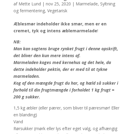
af
Mette Lund
|
nov 25, 2020
|
Marmelade
,
Syltning
og fermentering
,
Vegetarisk
Æblesmør indeholder ikke smør, men er en
cremet, tyk og intens æblemarmelade
!
NB:
Man kan sagtens bruge rynket frugt i denne opskrift,
det bliver den kun mere intens af.
Marmeladen koges med kernehus og det hele, da
dette indeholder pektin, der er med til at tykne
marmeladen.
Kog af den mængde frugt du har, og hæld så sukker i
forhold til din frugtmængde i forholdet 1 kg frugt =
200 g sukker.
1,5 kg æbler (eller pærer, som bliver til pæresmør! Eller
en blanding)
Vand
Rørsukker (mørk eller lys efter eget valg, og afhængig