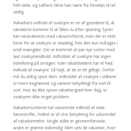
helt røde, og saftens farve kan være fra farveløs til ret
rødlig.
Rabarbers indhold af oxalsyre er en af grundene til, at
tænderne kommer til at føles ru efter spisning. Syren
kan neutraliseres med calciumchlorid, men der er intet
bevis for at oxalsyre er skadelig, hvis den kun indtages i
små mængder. Der er kommet et par nye sorter med
lavt oxalsyreindhold. Indholdet af oxalsyre har ingen
indvirkning på smagen. Især rabarbladene har et højt
indhold af oxalsyre. Så højt, at de er let giftige. Derfor
må du aldrig spise dem. Indholdet af oxalsyre i stilkene
er mere begrænset og varierer betydeligt fra sort til
sort. Hvis du ikke spiser rabarbergrød hver dag, er
oxalsyren ikke noget problem.
Rabarbersorterne har varierende indhold af røde
farvestoffer, hvilket er af stor betydning for udseendet
af rabarberretter. Nogle stilke er gennemfarvede,
andre er grønne indvendig. Men selv de rabarber, hvor