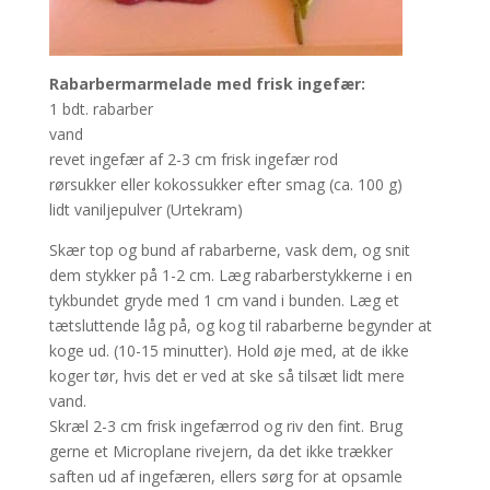
Rabarbermarmelade med frisk ingefær:
1 bdt. rabarber
vand
revet ingefær af 2-3 cm frisk ingefær rod
rørsukker eller kokossukker efter smag (ca. 100 g)
lidt vaniljepulver (Urtekram)
Skær top og bund af rabarberne, vask dem, og snit
dem stykker på 1-2 cm. Læg rabarberstykkerne i en
tykbundet gryde med 1 cm vand i bunden. Læg et
tætsluttende låg på, og kog til rabarberne begynder at
koge ud. (10-15 minutter). Hold øje med, at de ikke
koger tør, hvis det er ved at ske så tilsæt lidt mere
vand.
Skræl 2-3 cm frisk ingefærrod og riv den fint. Brug
gerne et Microplane rivejern, da det ikke trækker
saften ud af ingefæren, ellers sørg for at opsamle