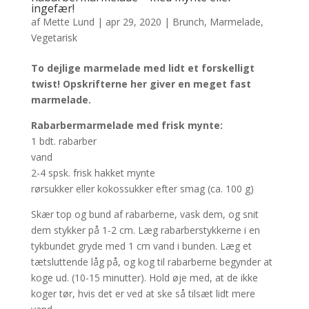
ingefær!
af
Mette Lund
|
apr 29, 2020
|
Brunch
,
Marmelade
,
Vegetarisk
To dejlige marmelade med lidt et forskelligt
twist! Opskrifterne her giver en meget fast
marmelade.
Rabarbermarmelade med frisk mynte:
1 bdt. rabarber
vand
2-4 spsk. frisk hakket mynte
rørsukker eller kokossukker efter smag (ca. 100 g)
Skær top og bund af rabarberne, vask dem, og snit
dem stykker på 1-2 cm. Læg rabarberstykkerne i en
tykbundet gryde med 1 cm vand i bunden. Læg et
tætsluttende låg på, og kog til rabarberne begynder at
koge ud. (10-15 minutter). Hold øje med, at de ikke
koger tør, hvis det er ved at ske så tilsæt lidt mere