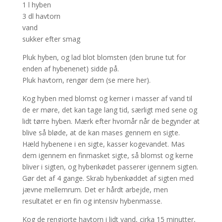
1 l hyben
3 dl havtorn
vand
sukker efter smag
Pluk hyben, og lad blot blomsten (den brune tut for
enden af hybenenet) sidde på.
Pluk havtorn, rengør dem (se mere her).
Kog hyben med blomst og kerner i masser af vand til
de er møre, det kan tage lang tid, særligt med sene og
lidt tørre hyben. Mærk efter hvornår når de begynder at
blive så bløde, at de kan mases gennem en sigte.
Hæld hybenene i en sigte, kasser kogevandet. Mas
dem igennem en finmasket sigte, så blomst og kerne
bliver i sigten, og hybenkødet passerer igennem sigten.
Gør det af 4 gange. Skrab hybenkøddet af sigten med
jævne mellemrum. Det er hårdt arbejde, men
resultatet er en fin og intensiv hybenmasse.
Kog de rengjorte havtorn i lidt vand, cirka 15 minutter,