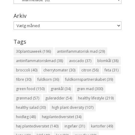
Arkiv
Arkiv
Tags
30plantsaweek
(196)
antiinflammatorisk mad
(29)
antiinflammatoriskmad
(38)
avocado
(37)
blomkål
(38)
broccoli
(40)
cherrytomater
(30)
citron
(56)
feta
(31)
fibre
(30)
fuldkorn
(36)
fuldkornspartnerskabet
(39)
green food
(150)
grønkål
(34)
grøn mad
(300)
grønmad
(57)
gulerødder
(54)
healthy lifestyle
(219)
healthy salad
(30)
high plant diversity
(107)
hvidløg
(48)
højplantediversitet
(34)
høj plantediversitet
(140)
ingefær
(31)
kartofler
(49)