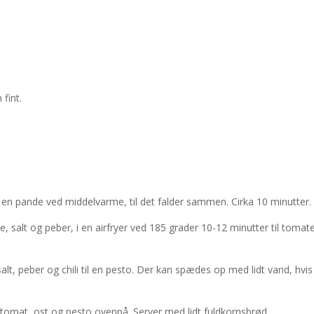
 fint.
på en pande ved middelvarme, til det falder sammen. Cirka 10 minutter.
 salt og peber, i en airfryer ved 185 grader 10-12 minutter til tomat
salt, peber og chili til en pesto. Der kan spædes op med lidt vand, hvis
 tomat, ost og pesto ovenpå. Server med lidt fuldkornsbrød.