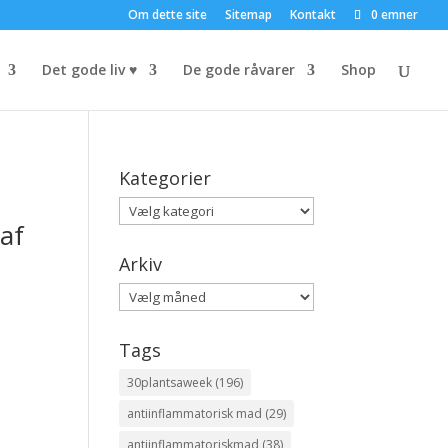
Om dette site
Sitemap
Kontakt
0 emner
Det gode liv ♥
De gode råvarer
Shop
Kategorier
Kategorier
 af
Arkiv
Arkiv
Tags
30plantsaweek
(196)
antiinflammatorisk mad
(29)
antiinflammatoriskmad
(38)