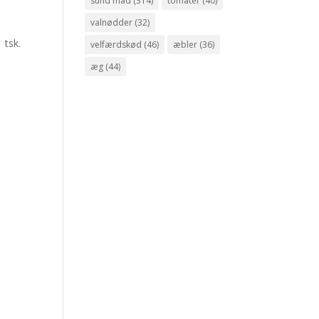
sund mad
(314)
tomater
(40)
valnødder
(32)
 tsk.
velfærdskød
(46)
æbler
(36)
æg
(44)