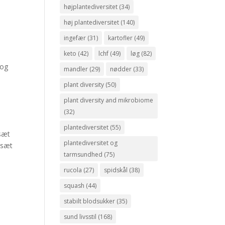
højplantediversitet
(34)
høj plantediversitet
(140)
ingefær
(31)
kartofler
(49)
keto
(42)
lchf
(49)
løg
(82)
 og
mandler
(29)
nødder
(33)
plant diversity
(50)
plant diversity and mikrobiome
(32)
plantediversitet
(55)
tsæt
plantediversitet og
ilsæt
tarmsundhed
(75)
rucola
(27)
spidskål
(38)
squash
(44)
stabilt blodsukker
(35)
sund livsstil
(168)