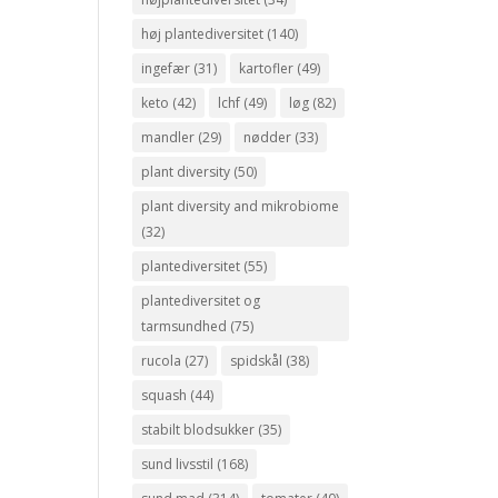
høj plantediversitet
(140)
ingefær
(31)
kartofler
(49)
keto
(42)
lchf
(49)
løg
(82)
mandler
(29)
nødder
(33)
plant diversity
(50)
plant diversity and mikrobiome
(32)
plantediversitet
(55)
plantediversitet og
tarmsundhed
(75)
rucola
(27)
spidskål
(38)
squash
(44)
stabilt blodsukker
(35)
sund livsstil
(168)