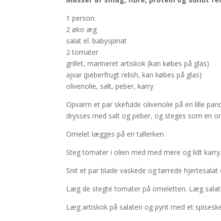
1 person:
2 øko æg
salat el. babyspinat
2 tomater
grillet, marineret artiskok (kan købes på glas)
ajvar (peberfrugt relish, kan købes på glas)
olivenolie, salt, peber, karry
Opvarm et par skefulde olivenolie på en lille p
drysses med salt og peber, og steges som en o
Omelet lægges på en tallerken.
Steg tomater i olien med med mere og lidt karry
Snit et par blade vaskede og tørrede hjertesalat
Læg de stegte tomater på omeletten. Læg salat
Læg artiskok på salaten og pynt med et spiseske