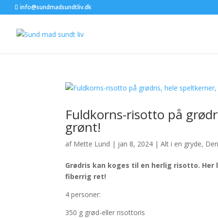
info@sundmadsundtliv.dk
Fuldkorns-risotto på grødr
grønt!
af
Mette Lund
|
jan 8, 2024
|
Alt i en gryde
,
Den
Grødris kan koges til en herlig risotto.
Her 
fiberrig ret!
4 personer:
350 g grød-eller risottoris