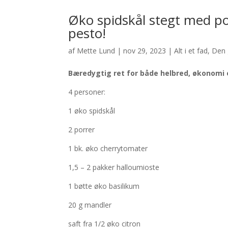
Øko spidskål stegt med po
pesto!
af
Mette Lund
|
nov 29, 2023
|
Alt i et fad
,
Den
Bæredygtig ret for både helbred, økonomi 
4 personer:
1 øko spidskål
2 porrer
1 bk. øko cherrytomater
1,5
– 2 pakker halloumioste
1 bøtte øko basilikum
20 g mandler
saft fra 1/2 øko citron