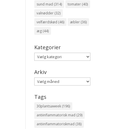
sund mad
(314)
tomater
(40)
valnødder
(32)
velfærdskød
(46)
æbler
(36)
æg
(44)
Kategorier
Kategorier
Arkiv
Arkiv
Tags
30plantsaweek
(196)
antiinflammatorisk mad
(29)
antiinflammatoriskmad
(38)