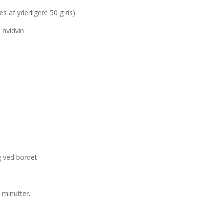
s af yderligere 50 g ris)
t hvidvin
g ved bordet
0 minutter.