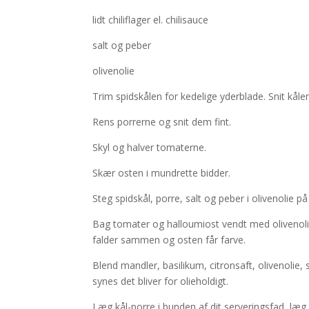
lidt chiliflager el. chilisauce
salt og peber
olivenolie
Trim spidskålen for kedelige yderblade. Snit kålen
Rens porrerne og snit dem fint.
Skyl og halver tomaterne.
Skær osten i mundrette bidder.
Steg spidskål, porre, salt og peber i olivenolie 
Bag tomater og halloumiost vendt med olivenolie,
falder sammen og osten får farve.
Blend mandler, basilikum, citronsaft, olivenolie, 
synes det bliver for olieholdigt.
Læg kål-porre i bunden af dit serveringsfad, læg