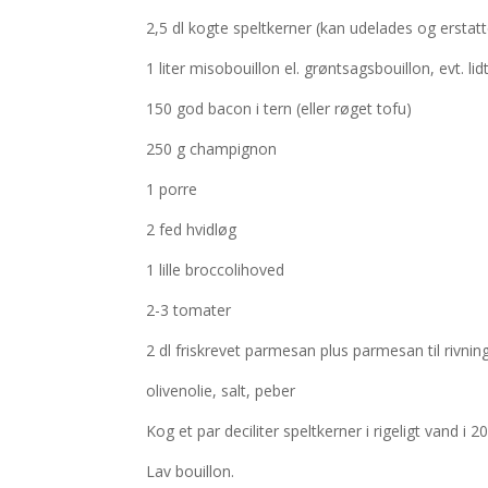
2,5 dl kogte speltkerner (kan udelades og erstatte
1
liter misobouillon el. grøntsagsbouillon, evt. lid
150 god bacon i tern (eller røget tofu)
250 g champignon
1 porre
2 fed hvidløg
1 lille broccolihoved
2-3 tomater
2 dl friskrevet parmesan plus parmesan til rivnin
olivenolie, salt, peber
Kog et par deciliter speltkerner i rigeligt vand i 2
Lav bouillon.