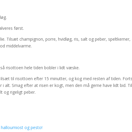
løg.
lveres først.
lie. Tilsæt champignon, porre, hvidløg, ris, salt og peber, speltkerner,
 god middelvarme.
så risottoen hele tiden bobler i lidt væske.
ilsæt til risottoen efter 15 minutter, og kog med resten af tiden. For
r i alt. Smag efter at risen er kogt, men den må gerne have lidt bid. T
t og rigeligt peber.