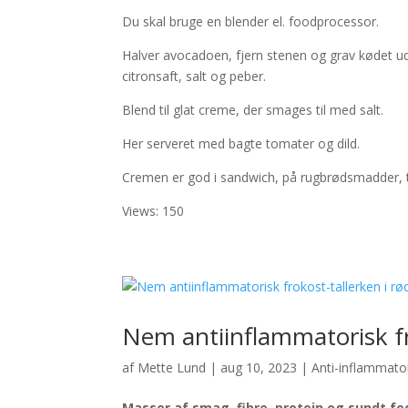
Du skal bruge en blender el. foodprocessor.
Halver avocadoen, fjern stenen og grav kødet ud a
citronsaft, salt og peber.
Blend til glat creme, der smages til med salt.
Her serveret med bagte tomater og dild.
Cremen er god i sandwich, på rugbrødsmadder, ti
Views: 150
Nem antiinflammatorisk fro
af
Mette Lund
|
aug 10, 2023
|
Anti-inflammato
Masser af smag, fibre, protein og sundt fe