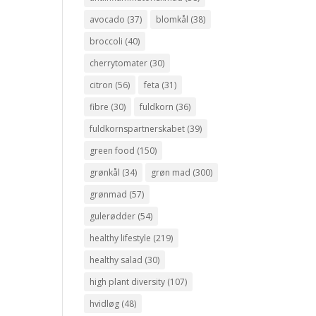
avocado
(37)
blomkål
(38)
broccoli
(40)
cherrytomater
(30)
citron
(56)
feta
(31)
fibre
(30)
fuldkorn
(36)
fuldkornspartnerskabet
(39)
green food
(150)
grønkål
(34)
grøn mad
(300)
grønmad
(57)
gulerødder
(54)
healthy lifestyle
(219)
healthy salad
(30)
high plant diversity
(107)
hvidløg
(48)