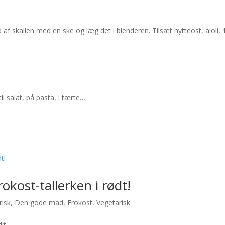
f skallen med en ske og læg det i blenderen. Tilsæt hytteost, aioli, 1
l salat, på pasta, i tærte…
kost-tallerken i rødt!
risk
,
Den gode mad
,
Frokost
,
Vegetarisk
dt.