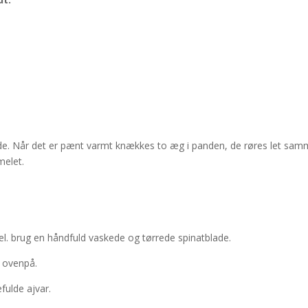
ande. Når det er pænt varmt knækkes to æg i panden, de røres let sam
melet.
.
 el. brug en håndfuld vaskede og tørrede spinatblade.
 ovenpå.
fulde ajvar.