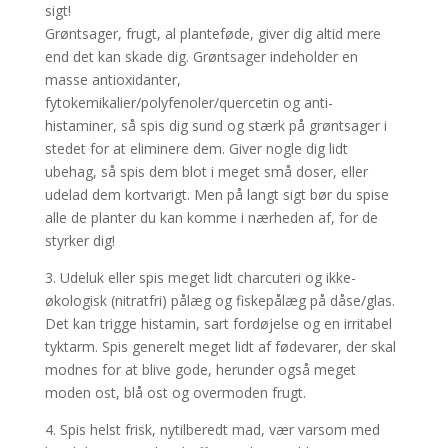
sigt!
Grøntsager, frugt, al planteføde, giver dig altid mere
end det kan skade dig. Grøntsager indeholder en
masse antioxidanter,
fytokemikalier/polyfenoler/quercetin og anti-
histaminer, så spis dig sund og stærk på grøntsager i
stedet for at eliminere dem. Giver nogle dig lidt
ubehag, så spis dem blot i meget små doser, eller
udelad dem kortvarigt. Men på langt sigt bør du spise
alle de planter du kan komme i nærheden af, for de
styrker dig!
3. Udeluk eller spis meget lidt charcuteri og ikke-
økologisk (nitratfri) pålæg og fiskepålæg på dåse/glas.
Det kan trigge histamin, sart fordøjelse og en irritabel
tyktarm. Spis generelt meget lidt af fødevarer, der skal
modnes for at blive gode, herunder også meget
moden ost, blå ost og overmoden frugt.
4. Spis helst frisk, nytilberedt mad, vær varsom med