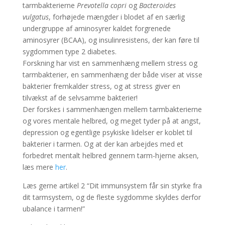
tarmbakterierne
Prevotella copri
og
Bacteroides
vulgatus
, forhøjede mængder i blodet af en særlig
undergruppe af aminosyrer kaldet forgrenede
aminosyrer (BCAA), og insulinresistens, der kan føre til
sygdommen type 2 diabetes.
Forskning har vist en sammenhæng mellem stress og
tarmbakterier, en sammenhæng der både viser at visse
bakterier fremkalder stress, og at stress giver en
tilvækst af de selvsamme bakterier!
Der forskes i sammenhængen mellem tarmbakterierne
og vores mentale helbred, og meget tyder på at angst,
depression og egentlige psykiske lidelser er koblet til
bakterier i tarmen. Og at der kan arbejdes med et
forbedret mentalt helbred gennem tarm-hjerne aksen,
læs mere
her
.
Læs gerne artikel 2 “Dit immunsystem får sin styrke fra
dit tarmsystem, og de fleste sygdomme skyldes derfor
ubalance i tarmen!”