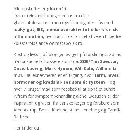
Alle opskrifter er
glutenfri
.
Det er relevant for dig med cøliaki eller
glutenintolerance – men også for dig, der slås med
leaky gut, IBS, immunoveraktivitet eller kronisk
inflammation
, hvor tarmro er en del af vejen til bedre
kolesterolbalance og metabolisk ro.
Kost og livsstil på bloggen bygger på forskningsevidens
fra funktionelle forskere som bl.a.
ZOE/Tim Spector,
David Ludwig, Mark Hyman, Will Cole, William Li
m.fl.
Fællesnævneren er en tilgang, hvor
tarm, lever,
hormoner og kredsløb ses som ét system
– og
hvor vi bruger mad som redskab til at opnå et sundt
livfrem for symptombehandling alene. Desuden er der
inspiration og viden fra danske læger og forskere som
Arne Astrup, Bente Klarlund, Allan Linneberg og Camilla
Rathche.
Her finder du: