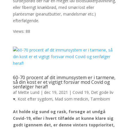
surdejsbrød der har en meget lav blodsukkerpåvirkning,
eller fiberrigt knækbrød, med smør/ost eller
plantesmør (peanutbutter, mandelsmør etc.)
efterfølgende.
Views: 88
60-70 procent af dit immunsystem er i tarmene,
så din kost er et vigtigt forsvar mod Covid og
senfølger heraf!
af
Mette Lund
|
dec 19, 2021
|
Covid 19
,
Det gode liv
♥
,
Kost efter sygdom
,
Mad som medicin
,
Tarmbiom
At holde sig sund og rask, forsøge at undgå
Covid-19, eller i hvert tilfælde at kunne klare sig
godt igennem det, er denne vinters topprioritet,