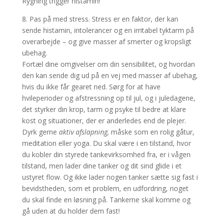
Rygning trigger histamin!
8. Pas på med stress. Stress er en faktor, der kan
sende histamin, intolerancer og en irritabel tyktarm på
overarbejde – og give masser af smerter og kropsligt
ubehag.
Fortæl dine omgivelser om din sensibilitet, og hvordan
den kan sende dig ud på en vej med masser af ubehag,
hvis du ikke får gearet ned. Sørg for at have
hvileperioder og afstressning op til jul, og i juledagene,
det styrker din krop, tarm og psyke til bedre at klare
kost og situationer, der er anderledes end de plejer.
Dyrk gerne
aktiv afslapning,
måske som en rolig gåtur,
meditation eller yoga. Du skal være i en tilstand, hvor
du kobler din styrede tankevirksomhed fra, er i vågen
tilstand, men lader dine tanker og dit sind glide i et
ustyret flow. Og ikke lader nogen tanker sætte sig fast i
bevidstheden, som et problem, en udfordring, noget
du skal finde en løsning på. Tankerne skal komme og
gå uden at du holder dem fast!