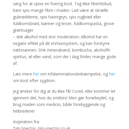
sørg for at spise en fiverrig kost. Tag ikke fibertilskud,
bare spis mange fibre i maden. Lad være at skrælle
gulerødderne, spis havregryn, spis rugbrød eller
fuldkornsbrød, bønner og linser, fuldkornspasta, grove
grøntsager.
– drik alkohol med stor moderation. Alkohol har en
negativ effekt på dit immunsystem, og kan forstyrre
nattesøvnen. Drik mineralvand, kombucha, akoholfri
spiritus, øl eller vand, som der i dag findes mange gode
af.
Læs mere
her
om infalammationsbekæmpelse, og
her
om kost efter sygdom.
Jeg ønsker for dig at du ikke får Covid, eller kommer let
igennem det, hvis du smittes! Men gør forarbejdet, og
brug maden som medicin, både forebyggende og
helbredene!
Inspiration fra:
Tim Spector, tim-spector.co.uk