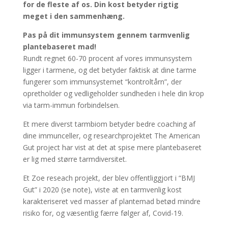
for de fleste af os. Din kost betyder rigtig
meget i den sammenhæng.
Pas på dit immunsystem gennem tarmvenlig
plantebaseret mad!
Rundt regnet 60-70 procent af vores immunsystem
ligger i tarmene, og det betyder faktisk at dine tarme
fungerer som immunsystemet “kontroltårn”, der
opretholder og vedligeholder sundheden i hele din krop
via tarm-immun forbindelsen.
Et mere diverst tarmbiom betyder bedre coaching af
dine immunceller, og researchprojektet The American
Gut project har vist at det at spise mere plantebaseret
er lig med større tarmdiversitet.
Et Zoe reseach projekt, der blev offentliggjort i “BMJ
Gut” i 2020 (se note), viste at en tarmvenlig kost
karakteriseret ved masser af plantemad betød mindre
risiko for, og væsentlig færre følger af, Covid-19.