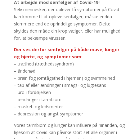
At arbejde mod senfølger af Covid-19!
Selv mennesker, der oplever få symptomer på Covid
kan komme til at opleve senfølger, måske endda
slemmere end de oprindelige symptomer. Dette
skyldes den måde din krop vælger, eller har mulighed
for, at bekæmpe virussen.
Der ses derfor senfølger på både mave, lunger
og hjerte, og symptomer som:
– træthed (træthedssyndrom)
– åndenød
– brain fog (omtågethed i hjernen) og svimmelhed
– tab af eller ændringer i smags- og lugtesans
– uro i fordøjelsen
– ændringer i tarmbiom
– muskel- og ledsmerter
– depression og angst symptomer
Vores tarmbiom og lunger kan influere på hinanden, og
ligesom at Covid kan påvirke stort set alle organer i