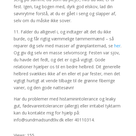
fest. Igen, tag bogen med, dyrk god elskov, lad din
søvnrytme forstå, at du er gået i seng og slapper af,
selv om du måske ikke sover.
11. Falder du alligevel i, og indtager alt det du ikke
burde, og får rigtig væmmelige tømmermænd – så
reparer dig selv med masser af grønplantemad, se
her
.
Og giv dig selv en masse selvomsorg. Festen var sjov,
du havde det fedt, og det er også vigtigt. Gode
relationer hjælper os til en bedre helbred. Dit generelle
helbred svækkes ikke af en eller et par fester, men det
vigtigt hurtigt at vende tilbage til de grønne fiberrige
vaner, og den gode nattesøvn!
Har du problemer med histaminintolerance og leaky
gut, fødevareintolerancer (allergi) eller irritabel tyktarm
kan du kontakte mig for hjælp på:
info@sundmadsundtliv.dk eller 40110314.
Views: 155