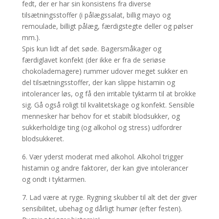
fedt, der er har sin konsistens fra diverse
tilsætningsstoffer (i pålægssalat, billig mayo og
remoulade, billigt pålæg, færdigstegte deller og pølser
mm.).
Spis kun lidt af det søde. Bagersmåkager og
færdiglavet konfekt (der ikke er fra de seriøse
chokolademagere) rummer udover meget sukker en
del tilsætningsstoffer, der kan slippe histamin og
intolerancer løs, og få den irritable tyktarm til at brokke
sig. Gå også roligt til kvalitetskage og konfekt. Sensible
mennesker har behov for et stabilt blodsukker, og
sukkerholdige ting (og alkohol og stress) udfordrer
blodsukkeret.
6. Vær yderst moderat med alkohol. Alkohol trigger
histamin og andre faktorer, der kan give intolerancer
og ondt i tyktarmen.
7. Lad være at ryge. Rygning skubber til alt det der giver
sensibilitet, ubehag og dårligt humør (efter festen).