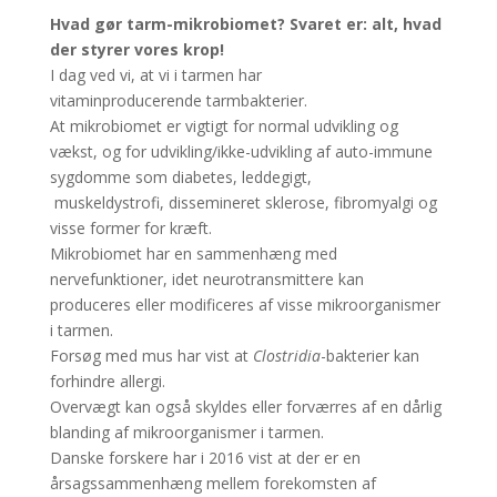
Hvad gør tarm-mikrobiomet? Svaret er: alt, hvad
der styrer vores krop!
I dag ved vi, at vi i tarmen har
vitaminproducerende tarmbakterier.
At mikrobiomet er vigtigt for normal udvikling og
vækst, og for udvikling/ikke-udvikling af auto-immune
sygdomme som diabetes, leddegigt,
muskeldystrofi, dissemineret sklerose, fibromyalgi og
visse former for kræft.
Mikrobiomet har en sammenhæng med
nervefunktioner, idet neurotransmittere kan
produceres eller modificeres af visse mikroorganismer
i tarmen.
Forsøg med mus har vist at
Clostridia
-bakterier kan
forhindre allergi.
Overvægt kan også skyldes eller forværres af en dårlig
blanding af mikroorganismer i tarmen.
Danske forskere har i 2016 vist at der er en
årsagssammenhæng mellem forekomsten af