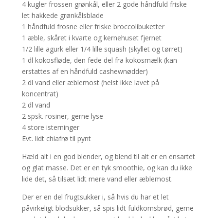
4 kugler frossen grønkål, eller 2 gode håndfuld friske
let hakkede grønkålsblade
1 håndfuld frosne eller friske broccolibuketter
1 æble, skåret i kvarte og kernehuset fjernet
1/2 lille agurk eller 1/4 lille squash (skyllet og tørret)
1 dl kokosfløde, den fede del fra kokosmælk (kan
erstattes af en håndfuld cashewnødder)
2 dl vand eller æblemost (helst ikke lavet på
koncentrat)
2 dl vand
2 spsk. rosiner, gerne lyse
4 store isterninger
Evt. lidt chiafrø til pynt
Hæld alt i en god blender, og blend til alt er en ensartet
og glat masse. Det er en tyk smoothie, og kan du ikke
lide det, så tilsæt lidt mere vand eller æblemost.
Der er en del frugtsukker i, så hvis du har et let
påvirkeligt blodsukker, så spis lidt fuldkornsbrød, gerne