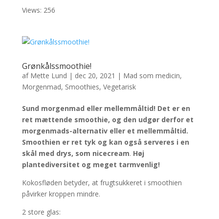
Views: 256
Grønkålssmoothie!
af
Mette Lund
|
dec 20, 2021
|
Mad som medicin
,
Morgenmad
,
Smoothies
,
Vegetarisk
Sund morgenmad eller mellemmåltid! Det er en
ret mættende smoothie, og den udgør derfor et
morgenmads-alternativ eller et mellemmåltid.
Smoothien er ret tyk og kan også serveres i en
skål med drys, som nicecream
.
Høj
plantediversitet og meget tarmvenlig!
Kokosfløden betyder, at frugtsukkeret i smoothien
påvirker kroppen mindre.
2 store glas: