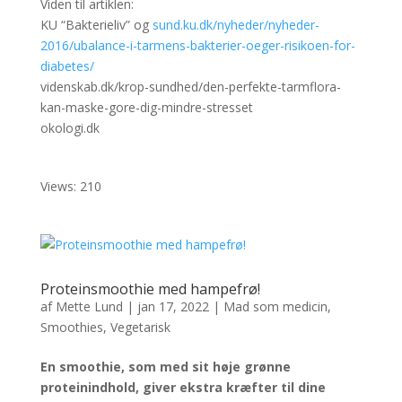
Viden til artiklen:
KU “Bakterieliv” og
sund.ku.dk/nyheder/nyheder-
2016/ubalance-i-tarmens-bakterier-oeger-risikoen-for-
diabetes/
videnskab.dk/krop-sundhed/den-perfekte-tarmflora-
kan-maske-gore-dig-mindre-stresset
okologi.dk
Views: 210
Proteinsmoothie med hampefrø!
af
Mette Lund
|
jan 17, 2022
|
Mad som medicin
,
Smoothies
,
Vegetarisk
En smoothie, som med sit høje grønne
proteinindhold, giver ekstra kræfter til dine