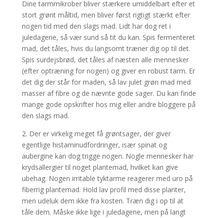
Dine tarmmikrober bliver stærkere umiddelbart efter et
stort grønt måltid, men bliver først rigtigt stærkt efter
nogen tid med den slags mad. Lidt har dog ret i
juledagene, så vær sund så tit du kan. Spis fermenteret
mad, det tåles, hvis du langsomt træner dig op til det.
Spis surdejsbrød, det tåles af næsten alle mennesker
(efter optræning for nogen) og giver en robust tarm. Er
det dig der står for maden, så lav julet grøn mad med
masser af fibre og de nævnte gode sager. Du kan finde
mange gode opskrifter hos mig eller andre bloggere på
den slags mad.
2. Der er virkelig meget få grøntsager, der giver
egentlige histaminudfordringer, især spinat og
aubergine kan dog trigge nogen. Nogle mennesker har
krydsallergier til noget plantemad, hvilket kan give
ubehag. Nogen irritable tyktarme reagerer med uro på
fiberrig plantemad. Hold lav profil med disse planter,
men udeluk dem ikke fra kosten. Træn dig i op til at
tåle dem. Måske ikke lige i juledagene, men på langt