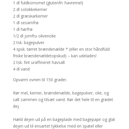
1 dl fuldkornsmel (glutenfri: havremel)
2 dl solsikkekerner
2 dl græskarkerner
1 dl sesamfrø
1 dl hørfrø
1/2 dl jomfru olivenolie
2 tsk. bagepulver
4 spsk. tørret brændenælde * (eller en stor håndfuld
friske brændenældetopskud) – kan udelades!
2 tsk. fint uraffineret havsalt
4 dl vand
Opvarm ovnen til 150 grader.
Rør mel, kerner, brændenælde, bagepulver, olie, og
salt sammen og tilsæt vand. Rør det hele til en grødet
dej.
Hæld dejen ud på en bageplade med bagepapir og glat
dejen ud til ensartet tykkelse med en spatel eller