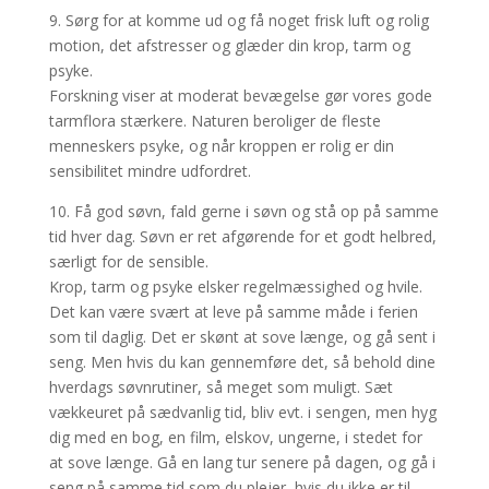
9. Sørg for at komme ud og få noget frisk luft og rolig
motion, det afstresser og glæder din krop, tarm og
psyke.
Forskning viser at moderat bevægelse gør vores gode
tarmflora stærkere. Naturen beroliger de fleste
menneskers psyke, og når kroppen er rolig er din
sensibilitet mindre udfordret.
10. Få god søvn, fald gerne i søvn og stå op på samme
tid hver dag. Søvn er ret afgørende for et godt helbred,
særligt for de sensible.
Krop, tarm og psyke elsker regelmæssighed og hvile.
Det kan være svært at leve på samme måde i ferien
som til daglig. Det er skønt at sove længe, og gå sent i
seng. Men hvis du kan gennemføre det, så behold dine
hverdags søvnrutiner, så meget som muligt. Sæt
vækkeuret på sædvanlig tid, bliv evt. i sengen, men hyg
dig med en bog, en film, elskov, ungerne, i stedet for
at sove længe. Gå en lang tur senere på dagen, og gå i
seng på samme tid som du plejer, hvis du ikke er til