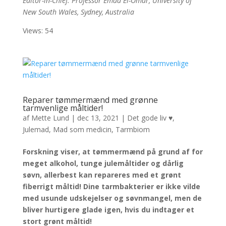
Editor-in-Chief: Professor Emad El-Omar, University of
New South Wales, Sydney, Australia
Views: 54
Reparer tømmermænd med grønne
tarmvenlige måltider!
af
Mette Lund
|
dec 13, 2021
|
Det gode liv ♥
,
Julemad
,
Mad som medicin
,
Tarmbiom
Forskning viser, at tømmermænd på grund af for
meget alkohol, tunge julemåltider og dårlig
søvn, allerbest kan repareres med et grønt
fiberrigt måltid!
Dine tarmbakterier er ikke vilde
med usunde udskejelser og søvnmangel, men de
bliver hurtigere glade igen, hvis du indtager et
stort grønt måltid!