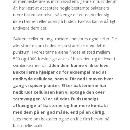
at menneskeracens immunsystem, gennem tusinder af
år, har lært at acceptere nogle bestemte bakteriers
nære tilstedeværelse, så længe de enten holder sig
inde i tarmen eller uden på huden. Faktisk kan vi dårligt
undvære dem dér.
Bakterieceller er langt mindre end vores egne celler. De
allerstørste som findes er på størrelse med dette
punktum. I vores tarme alene findes et sted mellem
500 og 1000 forskellige arter af bakterier, og de lever i
symbiose med os.
Uden dem kunne vi ikke leve.
Bakterierne hjælper os for eksempel med at
nedbryde cellulose, som vi får ned i maven hver
gang vi spiser planter. Efter bakterierne har
nedbrudt cellulosen kan vi optage den over
tarmvæggen. Vi er således fuldstændigt
afhængige af bakterier og har mere kontakt
med dem på en god måde, end på en dårlig.
Læs mere om bakterier og se en lille film herom på:
bakterieliv.ku.dk