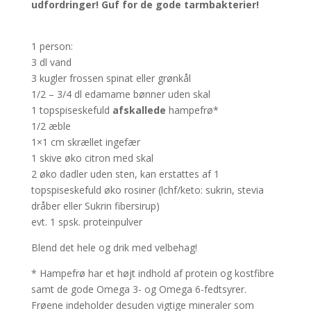
udfordringer!
Guf for de gode tarmbakterier!
1 person:
3 dl vand
3 kugler frossen spinat eller grønkål
1/2 – 3/4 dl edamame bønner uden skal
1 topspiseskefuld
afskallede
hampefrø*
1/2 æble
1×1 cm skrællet ingefær
1 skive øko citron med skal
2 øko dadler uden sten, kan erstattes af 1
topspiseskefuld øko rosiner (lchf/keto: sukrin, stevia
dråber eller Sukrin fibersirup)
evt. 1 spsk. proteinpulver
Blend det hele og drik med velbehag!
* Hampefrø har et højt indhold af protein og kostfibre
samt de gode Omega 3- og Omega 6-fedtsyrer.
Frøene indeholder desuden vigtige mineraler som