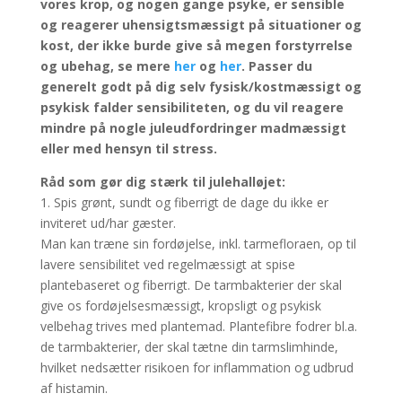
vores krop, og nogen gange psyke, er sensible
og reagerer uhensigtsmæssigt på situationer og
kost, der ikke burde give så megen forstyrrelse
og ubehag, se mere
her
og
her
. Passer du
generelt godt på dig selv fysisk/kostmæssigt og
psykisk falder sensibiliteten, og du vil reagere
mindre på nogle juleudfordringer madmæssigt
eller med hensyn til stress.
Råd som gør dig stærk til julehalløjet:
1. Spis grønt, sundt og fiberrigt de dage du ikke er
inviteret ud/har gæster.
Man kan træne sin fordøjelse, inkl. tarmefloraen, op til
lavere sensibilitet ved regelmæssigt at spise
plantebaseret og fiberrigt. De tarmbakterier der skal
give os fordøjelsesmæssigt, kropsligt og psykisk
velbehag trives med plantemad. Plantefibre fodrer bl.a.
de tarmbakterier, der skal tætne din tarmslimhinde,
hvilket nedsætter risikoen for inflammation og udbrud
af histamin.