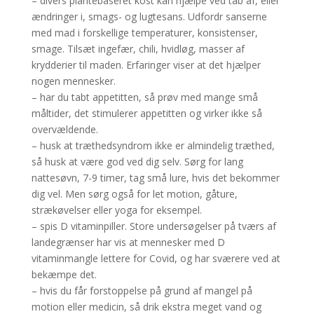
– divers plantebaseret kost kan hjælpe ved tab af, eller
ændringer i, smags- og lugtesans. Udfordr sanserne
med mad i forskellige temperaturer, konsistenser,
smage. Tilsæt ingefær, chili, hvidløg, masser af
krydderier til maden. Erfaringer viser at det hjælper
nogen mennesker.
– har du tabt appetitten, så prøv med mange små
måltider, det stimulerer appetitten og virker ikke så
overvældende.
– husk at træthedsyndrom ikke er almindelig træthed,
så husk at være god ved dig selv. Sørg for lang
nattesøvn, 7-9 timer, tag små lure, hvis det bekommer
dig vel. Men sørg også for let motion, gåture,
strækøvelser eller yoga for eksempel.
– spis D vitaminpiller. Store undersøgelser på tværs af
landegrænser har vis at mennesker med D
vitaminmangle lettere for Covid, og har sværere ved at
bekæmpe det.
– hvis du får forstoppelse på grund af mangel på
motion eller medicin, så drik ekstra meget vand og