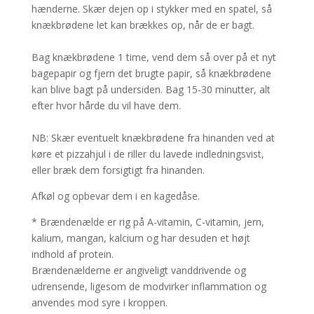
hænderne. Skær dejen op i stykker med en spatel, så
knækbrødene let kan brækkes op, når de er bagt.
Bag knækbrødene 1 time, vend dem så over på et nyt
bagepapir og fjern det brugte papir, så knækbrødene
kan blive bagt på undersiden. Bag 15-30 minutter, alt
efter hvor hårde du vil have dem.
NB: Skær eventuelt knækbrødene fra hinanden ved at
køre et pizzahjul i de riller du lavede indledningsvist,
eller bræk dem forsigtigt fra hinanden.
Afkøl og opbevar dem i en kagedåse.
* Brændenælde er rig på A-vitamin, C-vitamin, jern,
kalium, mangan, kalcium og har desuden et højt
indhold af protein.
Brændenælderne er angiveligt vanddrivende og
udrensende, ligesom de modvirker inflammation og
anvendes mod syre i kroppen.