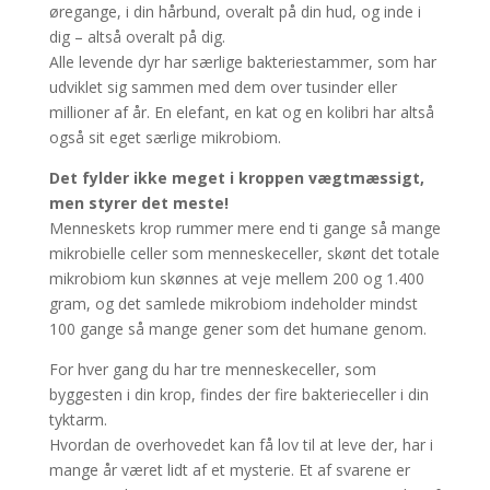
øregange, i din hårbund, overalt på din hud, og inde i
dig – altså overalt på dig.
Alle levende dyr har særlige bakteriestammer, som har
udviklet sig sammen med dem over tusinder eller
millioner af år. En elefant, en kat og en kolibri har altså
også sit eget særlige mikrobiom.
Det fylder ikke meget i kroppen vægtmæssigt,
men styrer det meste!
Menneskets krop rummer mere end ti gange så mange
mikrobielle celler som menneskeceller, skønt det totale
mikrobiom kun skønnes at veje mellem 200 og 1.400
gram, og det samlede mikrobiom indeholder mindst
100 gange så mange gener som det humane genom.
For hver gang du har tre menneskeceller, som
byggesten i din krop, findes der fire bakterieceller i din
tyktarm.
Hvordan de overhovedet kan få lov til at leve der, har i
mange år været lidt af et mysterie. Et af svarene er