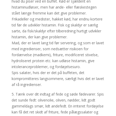
hvad du piser ved en buffet. Kød er sjældent en
histaminudløser, men har ande- eller flæskestegen
stået længe fremme kan det give problemer.
Frikadeller og medister, hakket kød, har endnu kortere
tid før de udvikler histamin. Fisk og skaldyr er særlig
sarte, da fisk/skaldyr efter tilberedning hurtigt udvikler
histamin, der kan give problemer.
Mad, der er lavet lang tid før servering, og som er lavet
med ingredienser, som nedsætter risikoen for
fordærvelse (madkemi), friture, modificeret stivelse,
hydroliseret protein etc. kan udløse histamin, give
intoleranceproblemer, og fordøjelsesuro.
Spis salater, hvis der er det på buffeten, det
kompromitteres langsommere, særligt hvis det er lavet
af rå ingredienser.
5. Tænk over dit indtag af fede og søde fødevarer. Spis
det sunde fedt: olivenolie, oliven, nødder, lidt godt
gammeldags smør, lidt andefedt. En irriteret fordøjelse
kan få det ret skidt af friture, fede pålægssalater og