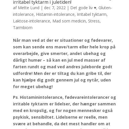
irritabel tyktarm i juletiden!
af
Mette Lund
|
dec 7, 2022
|
Det gode liv ♥
,
Gluten-
intolerance
,
Histamin-intolerance
,
Irritabel tyktarm
,
Laktose-intolerance
,
Mad som medicin
,
Stress
,
Tarmbiom
Når man ved at der er situationer og fødevarer,
som kan sende ens mave/tarm eller hele krop på
overarbejde, give smerter, andet ubehag og
dårligt humør – så kan en jul med masser af
farten rundt og mad ved andres juleborde godt
udfordre!
Men der er tiltag du kan gribe til, der
kan hjælpe dig godt gennem jul og nytår, uden
for meget ubehag!
Ps
.
Histaminintolerance, fødevareintolerancer og
irritable tyktarm er lidelser, der hænger sammen
med en kropslig, og for nogen mennesker også
psykisk, sensibiltet. Lidelserne er reelle, men
svære at behandle, da det mest handler om at