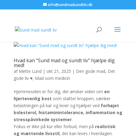
info@sundmadsundtliv.dk
Hvad kan “Sund mad og sundt liv” hjælpe dig
med!
af
Mette Lund
|
okt 21, 2025
|
Den gode mad
,
Det
gode liv ♥
,
Mad som medicin
Hjemmesiden er for dig, der ønsker viden om
en
hjertevenlig kost
som støtter kroppen, sænker
belastningen på kar og lever og hjælper ved
forhøjet
kolesterol, histaminintolerance, inflammation og
stresspåvirkede systemer
.
Fokus er ikke på kur eller forbud, men på
realistisk
og mættende livsstil
, der kan leves i hverdagen.