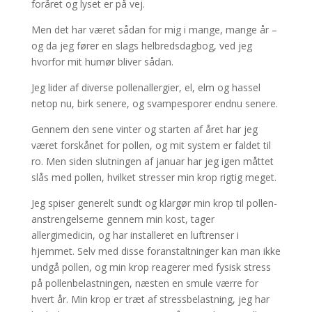
foråret og lyset er på vej.
Men det har været sådan for mig i mange, mange år –
og da jeg fører en slags helbredsdagbog, ved jeg
hvorfor mit humør bliver sådan.
Jeg lider af diverse pollenallergier, el, elm og hassel
netop nu, birk senere, og svampesporer endnu senere.
Gennem den sene vinter og starten af året har jeg
været forskånet for pollen, og mit system er faldet til
ro. Men siden slutningen af januar har jeg igen måttet
slås med pollen, hvilket stresser min krop rigtig meget.
Jeg spiser generelt sundt og klargør min krop til pollen-
anstrengelserne gennem min kost, tager
allergimedicin, og har installeret en luftrenser i
hjemmet. Selv med disse foranstaltninger kan man ikke
undgå pollen, og min krop reagerer med fysisk stress
på pollenbelastningen, næsten en smule værre for
hvert år. Min krop er træt af stressbelastning, jeg har