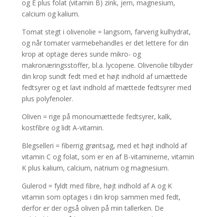
og E plus folat (vitamin B) zink, jern, magnesium,
calcium og kalium.
Tomat stegt i olivenolie = langsom, farverig kulhydrat,
og når tomater varmebehandles er det lettere for din
krop at optage deres sunde mikro- og
makronæringsstoffer, bl.a. lycopene. Olivenolie tilbyder
din krop sundt fedt med et højt indhold af umættede
fedtsyrer og et lavt indhold af mættede fedtsyrer med
plus polyfenoler.
Oliven = rige på monoumættede fedtsyrer, kalk,
kostfibre og lidt A-vitamin.
Blegselleri = fiberrig grøntsag, med et højt indhold af
vitamin C og folat, som er en af B-vitaminerne, vitamin
K plus kalium, calcium, natrium og magnesium.
Gulerod = fyldt med fibre, højt indhold af A og K
vitamin som optages i din krop sammen med fedt,
derfor er der også oliven på min tallerken. De