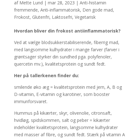
af
Mette Lund
|
mar 28, 2023
|
Anti-histamin
fremmende
,
Anti-inflammatorisk
,
Den gode mad
,
Frokost
,
Glutenfri
,
Laktosefri
,
Vegetarisk
Hvordan bliver din frokost antiinflammatorisk?
Ved at vælge blodsukkerstabiliserende, fiberrig mad,
med langsomme kulhydrater i mange farver (farver i
grøntsager styrker din sundhed pga. polyfenoler,
quercetin mv.), kvalitetsprotein og sundt fedt.
Her på tallerkenen finder du:
smilende øko æg = kvalitetsprotein med jern, A, B og
D-vitamin, E-vitamin og karotiner, som booster
immunforsvaret.
Hummus på kikærter, skyr, olivenolie, citronsaft,
hvidløg, spidskommen, salt og peber = kikærter
indeholder kvalitetsprotein, langsomme kulhydrater
med masser af fibre, og sundt fedt. Stærk på vitamin A