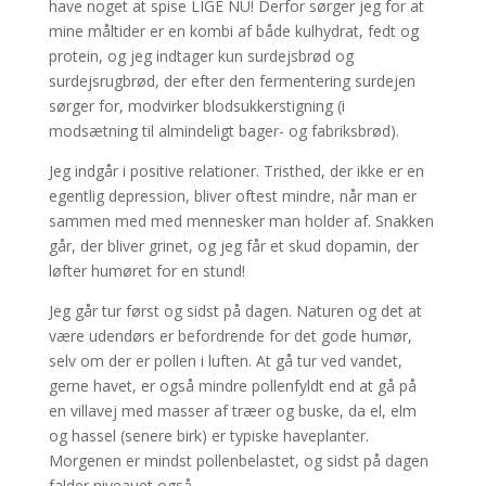
have noget at spise LIGE NU! Derfor sørger jeg for at
mine måltider er en kombi af både kulhydrat, fedt og
protein, og jeg indtager kun surdejsbrød og
surdejsrugbrød, der efter den fermentering surdejen
sørger for, modvirker blodsukkerstigning (i
modsætning til almindeligt bager- og fabriksbrød).
Jeg indgår i positive relationer. Tristhed, der ikke er en
egentlig depression, bliver oftest mindre, når man er
sammen med med mennesker man holder af. Snakken
går, der bliver grinet, og jeg får et skud dopamin, der
løfter humøret for en stund!
Jeg går tur først og sidst på dagen. Naturen og det at
være udendørs er befordrende for det gode humør,
selv om der er pollen i luften. At gå tur ved vandet,
gerne havet, er også mindre pollenfyldt end at gå på
en villavej med masser af træer og buske, da el, elm
og hassel (senere birk) er typiske haveplanter.
Morgenen er mindst pollenbelastet, og sidst på dagen
falder niveauet også.