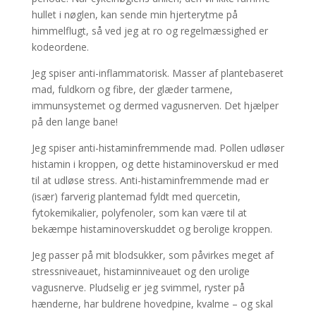
hullet i nøglen, kan sende min hjerterytme på
himmelflugt, så ved jeg at ro og regelmæssighed er
kodeordene.
Jeg spiser anti-inflammatorisk. Masser af plantebaseret
mad, fuldkorn og fibre, der glæder tarmene,
immunsystemet og dermed vagusnerven. Det hjælper
på den lange bane!
Jeg spiser anti-histaminfremmende mad. Pollen udløser
histamin i kroppen, og dette histaminoverskud er med
til at udløse stress. Anti-histaminfremmende mad er
(især) farverig plantemad fyldt med quercetin,
fytokemikalier, polyfenoler, som kan være til at
bekæmpe histaminoverskuddet og berolige kroppen.
Jeg passer på mit blodsukker, som påvirkes meget af
stressniveauet, histaminniveauet og den urolige
vagusnerve. Pludselig er jeg svimmel, ryster på
hænderne, har buldrene hovedpine, kvalme – og skal