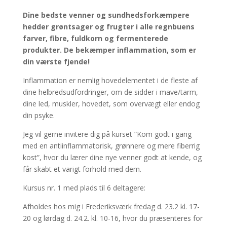
Dine bedste venner og sundhedsforkæmpere
hedder grøntsager og frugter i alle regnbuens
farver, fibre, fuldkorn og fermenterede
produkter. De bekæmper inflammation, som er
din værste fjende!
Inflammation er nemlig hovedelementet i de fleste af
dine helbredsudfordringer, om de sidder i mave/tarm,
dine led, muskler, hovedet, som overvægt eller endog
din psyke.
Jeg vil gerne invitere dig på kurset “Kom godt i gang
med en
antiinflammatorisk, grønnere og mere fiberrig
kost”, hvor du lærer dine nye venner godt at kende, og
får skabt et varigt forhold med dem.
Kursus nr. 1 med plads til 6 deltagere:
Afholdes hos mig i Frederiksværk fredag d. 23.2 kl. 17-
20 og lørdag d. 24.2. kl. 10-16, hvor du præsenteres for