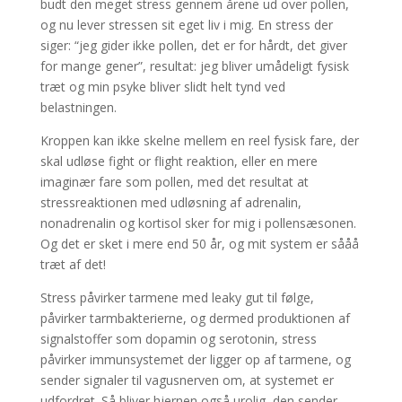
budt den meget stress gennem årene ud over pollen,
og nu lever stressen sit eget liv i mig. En stress der
siger: “jeg gider ikke pollen, det er for hårdt, det giver
for mange gener”, resultat: jeg bliver umådeligt fysisk
træt og min psyke bliver slidt helt tynd ved
belastningen.
Kroppen kan ikke skelne mellem en reel fysisk fare, der
skal udløse fight or flight reaktion, eller en mere
imaginær fare som pollen, med det resultat at
stressreaktionen med udløsning af adrenalin,
nonadrenalin og kortisol sker for mig i pollensæsonen.
Og det er sket i mere end 50 år, og mit system er sååå
træt af det!
Stress påvirker tarmene med leaky gut til følge,
påvirker tarmbakterierne, og dermed produktionen af
signalstoffer som dopamin og serotonin, stress
påvirker immunsystemet der ligger op af tarmene, og
sender signaler til vagusnerven om, at systemet er
udfordret. Så bliver hjernen også urolig, den sender