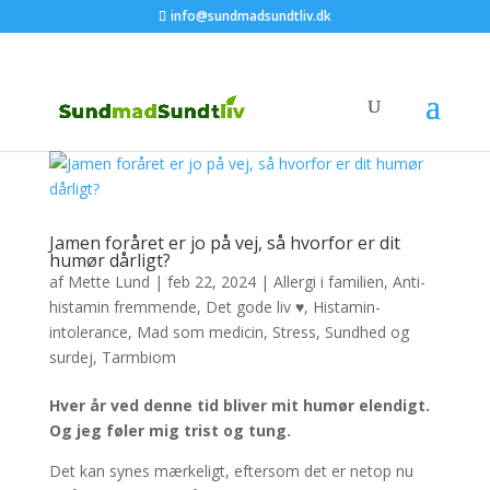
info@sundmadsundtliv.dk
Jamen foråret er jo på vej, så hvorfor er dit
humør dårligt?
af
Mette Lund
|
feb 22, 2024
|
Allergi i familien
,
Anti-
histamin fremmende
,
Det gode liv ♥
,
Histamin-
intolerance
,
Mad som medicin
,
Stress
,
Sundhed og
surdej
,
Tarmbiom
Hver år ved denne tid bliver mit humør elendigt.
Og jeg føler mig trist og tung.
Det kan synes mærkeligt, eftersom det er netop nu