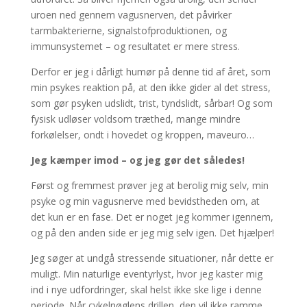
uroen ned gennem vagusnerven, det påvirker
tarmbakterierne, signalstofproduktionen, og
immunsystemet – og resultatet er mere stress.
Derfor er jeg i dårligt humør på denne tid af året, som
min psykes reaktion på, at den ikke gider al det stress,
som gør psyken udslidt, trist, tyndslidt, sårbar! Og som
fysisk udløser voldsom træthed, mange mindre
forkølelser, ondt i hovedet og kroppen, maveuro…
Jeg kæmper imod – og jeg gør det således!
Først og fremmest prøver jeg at berolig mig selv, min
psyke og min vagusnerve med bevidstheden om, at
det kun er en fase. Det er noget jeg kommer igennem,
og på den anden side er jeg mig selv igen. Det hjælper!
Jeg søger at undgå stressende situationer, når dette er
muligt. Min naturlige eventyrlyst, hvor jeg kaster mig
ind i nye udfordringer, skal helst ikke ske lige i denne
periode. Når cykelnøglens drillen, den vil ikke ramme