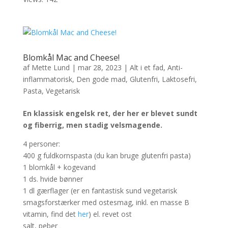
Blomkål Mac and Cheese!
af
Mette Lund
|
mar 28, 2023
|
Alt i et fad
,
Anti-
inflammatorisk
,
Den gode mad
,
Glutenfri
,
Laktosefri
,
Pasta
,
Vegetarisk
En klassisk engelsk ret, der her er blevet sundt
og fiberrig, men stadig velsmagende.
4 personer:
400 g fuldkornspasta (du kan bruge glutenfri pasta)
1 blomkål + kogevand
1 ds. hvide bønner
1 dl gærflager (er en fantastisk sund vegetarisk
smagsforstærker med ostesmag, inkl. en masse B
vitamin, find det
her
) el. revet ost
salt, peber