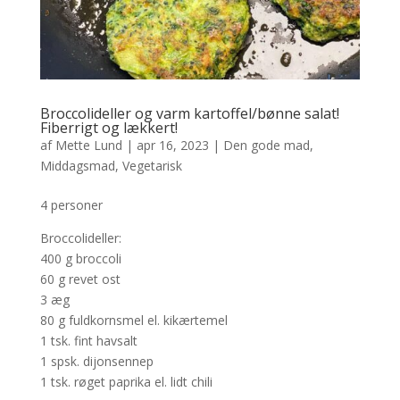
Broccolideller og varm kartoffel/bønne salat!
Fiberrigt og lækkert!
af
Mette Lund
|
apr 16, 2023
|
Den gode mad
,
Middagsmad
,
Vegetarisk
4 personer
Broccolideller:
400 g broccoli
60 g revet ost
3 æg
80 g fuldkornsmel el. kikærtemel
1 tsk. fint havsalt
1 spsk. dijonsennep
1 tsk. røget paprika el. lidt chili