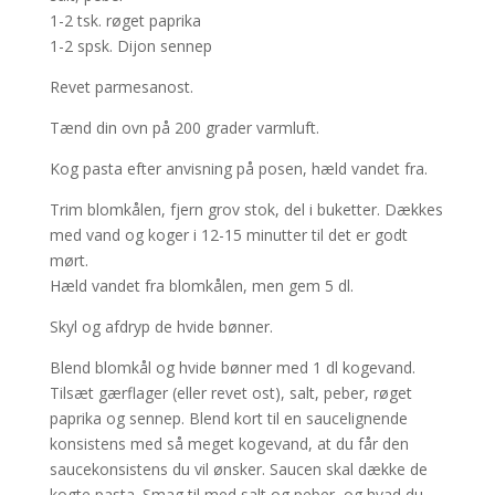
1-2 tsk. røget paprika
1-2 spsk. Dijon sennep
Revet parmesanost.
Tænd din ovn på 200 grader varmluft.
Kog pasta efter anvisning på posen, hæld vandet fra.
Trim blomkålen, fjern grov stok, del i buketter. Dækkes
med vand og koger i 12-15 minutter til det er godt
mørt.
Hæld vandet fra blomkålen, men gem 5 dl.
Skyl og afdryp de hvide bønner.
Blend blomkål og hvide bønner med 1 dl kogevand.
Tilsæt gærflager (eller revet ost), salt, peber, røget
paprika og sennep. Blend kort til en saucelignende
konsistens med så meget kogevand, at du får den
saucekonsistens du vil ønsker. Saucen skal dække de
kogte pasta. Smag til med salt og peber, og hvad du