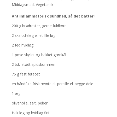
Middagsmad
,
Vegetarisk
Antiinflammatorisk sundhed, så det batter!
200 g brødrester, gerne fuldkorn
2 skalotteløg el. et lille løg
2 fed hvidløg
1 pose skyllet og hakket grønkål
2 tsk. stødt spidskommen
75 g fast fetaost
en håndfuld frisk mynte el. persille el. begge dele
1 æg
olivenolie, salt, peber
Hak løg og hvidløg fint.