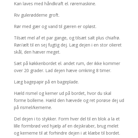
Kan laves med håndkraft el. røremaskine.
Riv gulerødderne groft.
Rør med gær og vand til gæren er opløst.
Tilsæt mel af et par gange, og tilsæt salt plus chiafrø.
Rør/ælt til en sej fugtig dej. Læg dejen i en stor olieret
skål, den hæver meget.
Sæt på køkkenbordet el. andet rum, der ikke kommer
over 20 grader. Lad dejen hæve omkring 8 timer.
Læg bagepapir på en bageplade.
Hæld rismel og kerner ud på bordet, hvor du skal
forme bollerne. Hæld den hævede og ret porøse dej ud
på rismel/kernerne.
Del dejen i to stykker. Form hver del til en blok a la et
lille formbrød ved hjælp af en dejskraber, brug melet
og kernerne til at forhindre dejen i at klæbe til bordet.