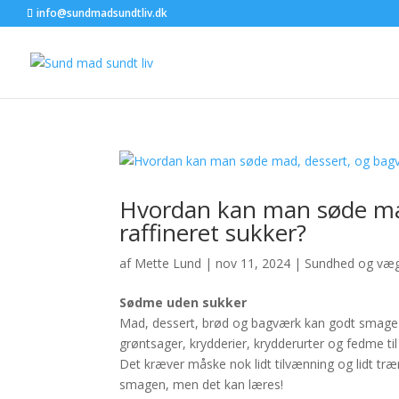
info@sundmadsundtliv.dk
Hvordan kan man søde ma
raffineret sukker?
af
Mette Lund
|
nov 11, 2024
|
Sundhed og væ
Sødme uden sukker
Mad, dessert, brød og bagværk kan godt smage fa
grøntsager, krydderier, krydderurter og fedme ti
Det kræver måske nok lidt tilvænning og lidt træn
smagen, men det kan læres!