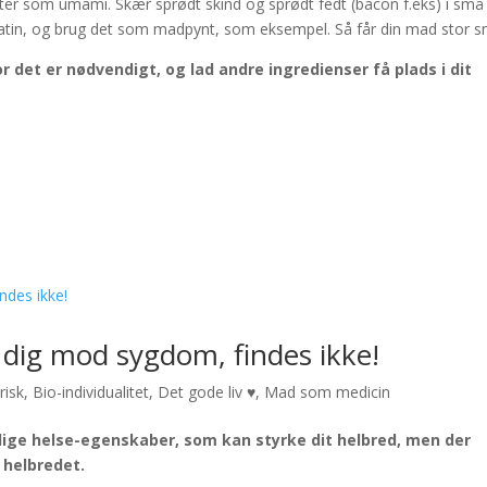
tter som umami. Skær sprødt skind og sprødt fedt (bacon f.eks) i små
g gratin, og brug det som madpynt, som eksempel. Så får din mad stor 
det er nødvendigt, og lad andre ingredienser få plads i dit
 dig mod sygdom, findes ikke!
risk
,
Bio-individualitet
,
Det gode liv ♥
,
Mad som medicin
ge helse-egenskaber, som kan styrke dit helbred, men der
 helbredet.