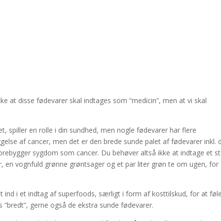
kke at disse fødevarer skal indtages som “medicin”, men at vi skal
et, spiller en rolle i din sundhed, men nogle fødevarer har flere
else af cancer, men det er den brede sunde palet af fødevarer inkl. 
 forebygger sygdom som cancer. Du behøver altså ikke at indtage et st
r, en vognfuld grønne grøntsager og et par liter grøn te om ugen, for 
ind i et indtag af superfoods, særligt i form af kosttilskud, for at føl
s “bredt”, gerne også de ekstra sunde fødevarer.