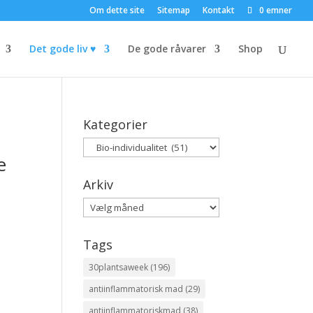
Om dette site
Sitemap
Kontakt
0 emner
Det gode liv ♥
De gode råvarer
Shop
Kategorier
Kategorier
e
Arkiv
Arkiv
Tags
30plantsaweek
(196)
antiinflammatorisk mad
(29)
antiinflammatoriskmad
(38)