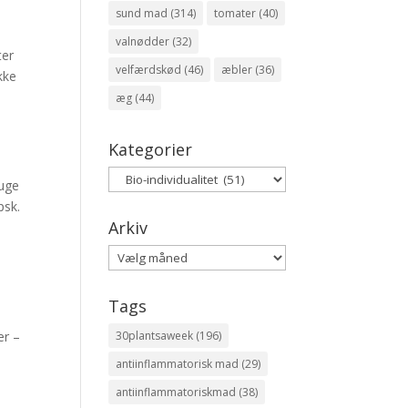
sund mad
(314)
tomater
(40)
valnødder
(32)
ter
velfærdskød
(46)
æbler
(36)
kke
æg
(44)
Kategorier
Kategorier
ruge
psk.
Arkiv
Arkiv
Tags
er –
30plantsaweek
(196)
antiinflammatorisk mad
(29)
antiinflammatoriskmad
(38)