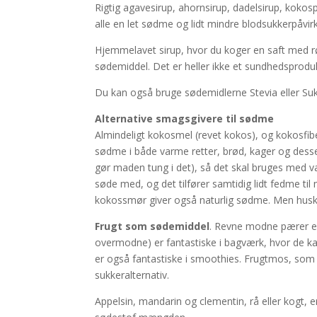
Rigtig agavesirup, ahornsirup, dadelsirup, kokos
alle en let sødme og lidt mindre blodsukkerpåvir
Hjemmelavet sirup, hvor du koger en saft med rø
sødemiddel. Det er heller ikke et sundhedsprodu
Du kan også bruge sødemidlerne Stevia eller Sukri
Alternative smagsgivere til sødme
Almindeligt kokosmel (revet kokos), og kokosfibe
sødme i både varme retter, brød, kager og dess
gør maden tung i det), så det skal bruges med 
søde med, og det tilfører samtidig lidt fedme 
kokossmør giver også naturlig sødme. Men husk 
Frugt som sødemiddel
. Revne modne pærer e
overmodne) er fantastiske i bagværk, hvor de 
er også fantastiske i smoothies. Frugtmos, som 
sukkeralternativ.
Appelsin, mandarin og clementin, rå eller kogt, 