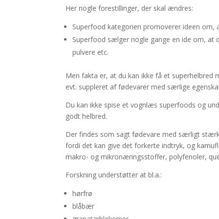
Her nogle forestillinger, der skal ændres:
Superfood kategorien promoverer ideen om, a
Superfood sælger nogle gange en ide om, at de
pulvere etc.
Men fakta er, at du kan ikke få et superhelbre
evt. suppleret af fødevarer med særlige egenska
Du kan ikke spise et vognlæs superfoods og undla
godt helbred.
Der findes som sagt fødevare med særligt stærk
fordi det kan give det forkerte indtryk, og kamu
makro- og mikronæringsstoffer, polyfenoler, que
Forskning understøtter at bl.a.:
hørfrø
blåbær
granatæblekerner