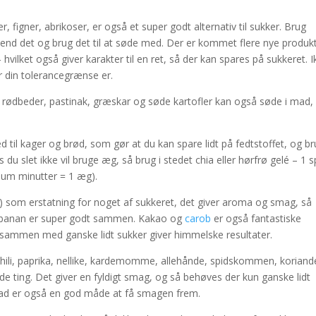
, figner, abrikoser, er også et super godt alternativ til sukker. Brug
 blend det og brug det til at søde med. Der er kommet flere nye produk
ilket også giver karakter til en ret, så der kan spares på sukkeret. I
or din tolerancegrænse er.
rødbeder, pastinak, græskar og søde kartofler kan også søde i mad,
d til kager og brød, som gør at du kan spare lidt på fedtstoffet, og b
 du slet ikke vil bruge æg, så brug i stedet chia eller hørfrø gelé – 1 s
mum minutter = 1 æg).
%) som erstatning for noget af sukkeret, det giver aroma og smag, så
r banan er super godt sammen. Kakao og
carob
er også fantastiske
 sammen med ganske lidt sukker giver himmelske resultater.
, chili, paprika, nellike, kardemomme, allehånde, spidskommen, koriand
de ting. Det giver en fyldigt smag, og så behøves der kun ganske lidt
d mad er også en god måde at få smagen frem.