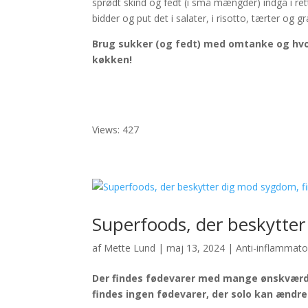
sprødt skind og fedt (i små mængder) indgå i re
bidder og put det i salater, i risotto, tærter o
Brug sukker (og fedt) med omtanke og hvor 
køkken!
Views: 427
Superfoods, der beskytter
af
Mette Lund
|
maj 13, 2024
|
Anti-inflammato
Der findes fødevarer med mange ønskværdi
findes ingen fødevarer, der solo kan ændre