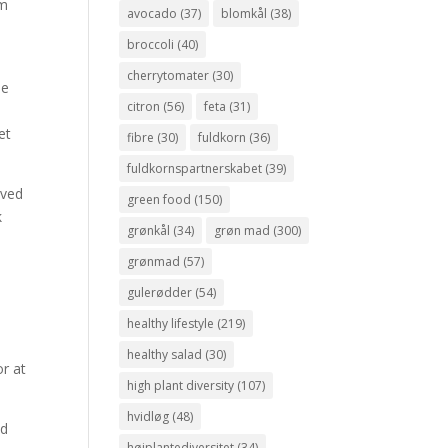
om
avocado
(37)
blomkål
(38)
broccoli
(40)
cherrytomater
(30)
le
citron
(56)
feta
(31)
et
fibre
(30)
fuldkorn
(36)
fuldkornspartnerskabet
(39)
 ved
green food
(150)
k
grønkål
(34)
grøn mad
(300)
grønmad
(57)
gulerødder
(54)
healthy lifestyle
(219)
healthy salad
(30)
or at
high plant diversity
(107)
hvidløg
(48)
ad
højplantediversitet
(34)