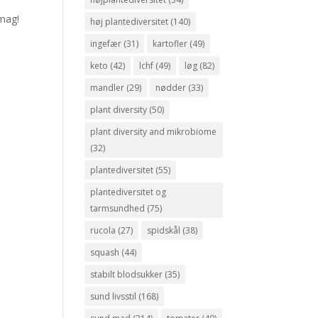
smag!
høj plantediversitet
(140)
ingefær
(31)
kartofler
(49)
keto
(42)
lchf
(49)
løg
(82)
mandler
(29)
nødder
(33)
plant diversity
(50)
plant diversity and mikrobiome
(32)
plantediversitet
(55)
plantediversitet og
tarmsundhed
(75)
rucola
(27)
spidskål
(38)
squash
(44)
stabilt blodsukker
(35)
sund livsstil
(168)