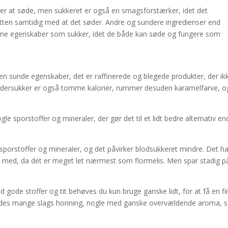
 er at søde, men sukkeret er også en smagsforstærker, idet det
tten samtidig med at det søder. Andre og sundere ingredienser end
me egenskaber som sukker, idet de både kan søde og fungere som
gen sunde egenskaber, det er raffinerede og blegede produkter, der ik
 puddersukker er også tomme kalorier, rummer desuden karamelfarve, o
e sporstoffer og mineraler, der gør det til et lidt bedre alternativ en
sporstoffer og mineraler, og det påvirker blodsukkeret mindre. Det h
e med, da det er meget let nærmest som flormelis. Men spar stadig p
 gode stoffer og tit behøves du kun bruge ganske lidt, for at få en fi
findes mange slags honning, nogle med ganske overvældende aroma, 