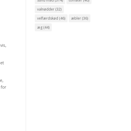
sund mad
(314)
tomater
(40)
valnødder
(32)
velfærdskød
(46)
æbler
(36)
æg
(44)
vis,
 et
e,
 for