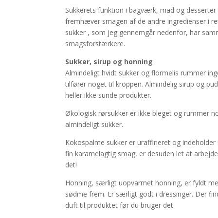
Sukkerets funktion i bagværk, mad og desserter
fremhæver smagen af de andre ingredienser i re
sukker , som jeg gennemgår nedenfor, har sam
smagsforstærkere.
Sukker, sirup og honning
Almindeligt hvidt sukker og flormelis rummer in
tilfører noget til kroppen. Almindelig sirup og
heller ikke sunde produkter.
Økologisk rørsukker er ikke bleget og rummer nogl
almindeligt sukker.
Kokospalme sukker er uraffineret og indeholder 
fin karamelagtig smag, er desuden let at arbejd
det!
Honning, særligt uopvarmet honning, er fyldt med
sødme frem. Er særligt godt i dressinger. Der 
duft til produktet før du bruger det.