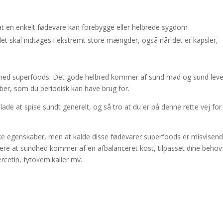
t en enkelt fødevare kan forebygge eller helbrede sygdom
t skal indtages i ekstremt store mængder, også når det er kapsler,
d med superfoods. Det gode helbred kommer af sund mad og sund leve
ber, som du periodisk kan have brug for.
de at spise sundt generelt, og så tro at du er på denne rette vej for
e egenskaber, men at kalde disse fødevarer superfoods er misvisend
flere at sundhed kommer af en afbalanceret kost, tilpasset dine behov
rcetin, fytokemikalier mv.