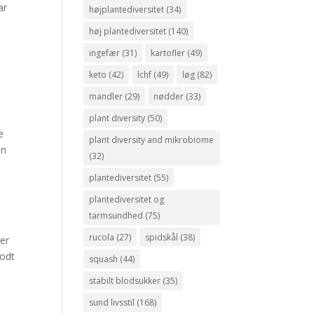
ar
højplantediversitet
(34)
høj plantediversitet
(140)
ingefær
(31)
kartofler
(49)
keto
(42)
lchf
(49)
løg
(82)
mandler
(29)
nødder
(33)
plant diversity
(50)
e
plant diversity and mikrobiome
an
(32)
plantediversitet
(55)
plantediversitet og
tarmsundhed
(75)
rucola
(27)
spidskål
(38)
er
godt
squash
(44)
stabilt blodsukker
(35)
sund livsstil
(168)