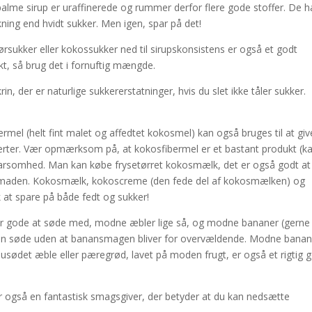
palme sirup er uraffinerede og rummer derfor flere gode stoffer. De h
kning end hvidt sukker. Men igen, spar på det!
rsukker eller kokossukker ned til sirupskonsistens er også et godt
kt, så brug det i fornuftig mængde.
n, der er naturlige sukkererstatninger, hvis du slet ikke tåler sukker.
rmel (helt fint malet og affedtet kokosmel) kan også bruges til at giv
erter. Vær opmærksom på, at kokosfibermel er et bastant produkt (k
varsomhed. Man kan købe frysetørret kokosmælk, det er også godt at
til maden. Kokosmælk, kokoscreme (den fede del af kokosmælken) og
at spare på både fedt og sukker!
r gode at søde med, modne æbler lige så, og modne bananer (gerne
kan søde uden at banansmagen bliver for overvældende. Modne banan
usødet æble eller pæregrød, lavet på moden frugt, er også et rigtig 
er også en fantastisk smagsgiver, der betyder at du kan nedsætte