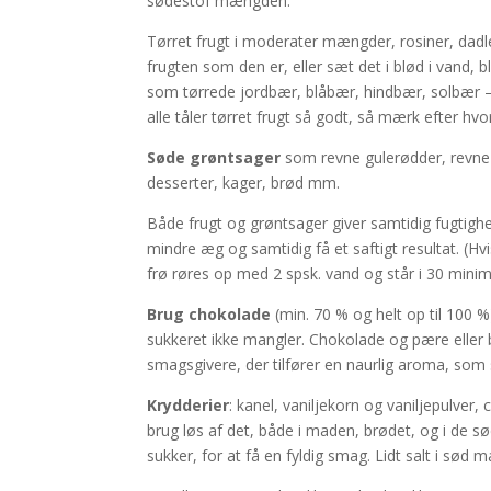
sødestof mængden.
Tørret frugt i moderater mængder, rosiner, dadler
frugten som den er, eller sæt det i blød i vand,
som tørrede jordbær, blåbær, hindbær, solbær – hv
alle tåler tørret frugt så godt, så mærk efter hv
Søde grøntsager
som revne gulerødder, revne 
desserter, kager, brød mm.
Både frugt og grøntsager giver samtidig fugtighe
mindre æg og samtidig få et saftigt resultat. (Hvis
frø røres op med 2 spsk. vand og står i 30 mini
Brug chokolade
(min. 70 % og helt op til 100 
sukkeret ikke mangler. Chokolade og pære elle
smagsgivere, der tilfører en naurlig aroma, som
Krydderier
: kanel, vaniljekorn og vaniljepulver
brug løs af det, både i maden, brødet, og i de sø
sukker, for at få en fyldig smag. Lidt salt i sø