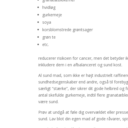
hvidløg
gurkemeje
soya
korsblomstrede grøntsager
grøn te
etc.
reducerer risikoen for cancer, men det betyder i
inkludere dem i en afbalanceret og sund kost.
Al sund mad, som ikke er højt industrielt raffiner
sundhedsegenskaber end andre, også til forebygg
særligt “stærke”, der sikrer dit gode helbred og
antal skefulde gurkemeje, indtil flere granatæble
være sund.
Prøv at undgå at føle dig overvældet eller presset 
sund. Lav blot din egen mad af gode råvarer, spi