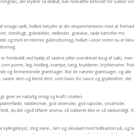
 citrongræs, der krydrer så delikat, kan nedsætte behovet for sukker s
skal smage sødt, hvilket betyder at der eksperimenteres med at fremav
er, stenfrugt, gulerødder, rødbeder, græskar, søde kartofler mv.
øde og med en intensiv gulerodssmag, hvilket i visse sorter nu er blev
rodssmag.
e er fremkaldt ved hjælp af sødme (eller overdrevet brug af salt), men
m porrer, løg, hvidløg, svampe, tang, krydderier, krydderurter, fris
ltede og fermenterede grøntsager. Rist de nævnte grøntsager, og alle
r, sauter dem og blend dem, som basis for sauce og gryderetter, det
ags giver en naturlig smag og kraft i maden.
 plantefløde, nøddesmør, god olivenolie, god rapsolie, sesamolie,
efedt, da det også tilfører aroma, så sukkeret ikke er så nødvendigt, f
de kyllingebryst, steg svine-, lam og oksekød med fedtkanten på, og l