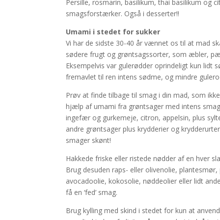
Persille, rosmarin, basilikum, thai basilikum og
smagsforstærker. Også i desserter!!
Umami i stedet for sukker
Vi har de sidste 30-40 år vænnet os til at mad 
sødere frugt og grøntsagssorter, som æbler, pær
Eksempelvis var gulerødder oprindeligt kun lidt s
fremavlet til ren intens sødme, og mindre gule
Prøv at finde tilbage til smag i din mad, som ikk
hjælp af umami fra grøntsager med intens smag so
ingefær og gurkemeje, citron, appelsin, plus sy
andre grøntsager plus krydderier og krydderurte
smager skønt!
Hakkede friske eller ristede nødder af en hver sl
Brug desuden raps- eller olivenolie, plantesmør,
avocadoolie, kokosolie, nøddeolier eller lidt and
få en ‘fed’ smag.
Brug kylling med skind i stedet for kun at anven