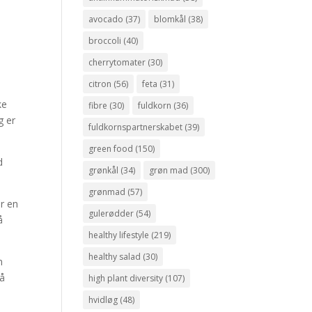
avocado
(37)
blomkål
(38)
broccoli
(40)
cherrytomater
(30)
citron
(56)
feta
(31)
ke
fibre
(30)
fuldkorn
(36)
g er
fuldkornspartnerskabet
(39)
green food
(150)
d
grønkål
(34)
grøn mad
(300)
grønmad
(57)
ar en
gulerødder
(54)
å
healthy lifestyle
(219)
healthy salad
(30)
n
så
high plant diversity
(107)
hvidløg
(48)