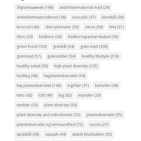
30plantsaweek
(196)
antiinflammatorisk mad
(29)
antiinflammatoriskmad
(38)
avocado
(37)
blomkål
(38)
broccoli
(40)
cherrytomater
(30)
citron
(56)
feta
(31)
fibre
(30)
fuldkorn
(36)
fuldkornspartnerskabet
(39)
green food
(150)
grønkål
(34)
grøn mad
(300)
grønmad
(57)
gulerødder
(54)
healthy lifestyle
(219)
healthy salad
(30)
high plant diversity
(107)
hvidløg
(48)
højplantediversitet
(34)
høj plantediversitet
(140)
ingefær
(31)
kartofler
(49)
keto
(42)
lchf
(49)
løg
(82)
mandler
(29)
nødder
(33)
plant diversity
(50)
plant diversity and mikrobiome
(32)
plantediversitet
(55)
plantediversitet og tarmsundhed
(75)
rucola
(27)
spidskål
(38)
squash
(44)
stabilt blodsukker
(35)