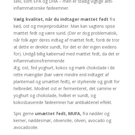
selv, som EPA og DHA – men er stadig vigtige anti-
inflammatoriske fødeemner.
Vælg kvalitet, når du indtager mættet fedt
fra
kød, ost og mejeriprodukter. Man kan sagtens spise
mættet fedt og være sund. (Der er dog problematisk,
når folk
øger
deres indtag af mættet fedt, fordi de tror
at dette er direkte sundt, for det er der ingen evidens
for). Undgå billig købemad med mættet fedt, da det er
inflammationsfremmende
Æg, ost, fed yoghurt, kokos og mørk chokolade i de
rette mængder (bør være mindre end indtaget af
plantemad og umættet fedt), er styrkende og godt for
helbredet. Modnet ost er fermenteret, det samme er
yoghurt og chokolade, hvilket er sundt, og
kokosbaserede fødeemner har antibakteriel effekt.
Spis gerne
umættet fedt, MUFA,
fra nødder og
kerner, nøddesmør, olivenolie, oliven, avocado og
avocadoolie.