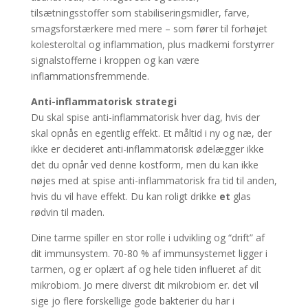
tilsætningsstoffer som stabiliseringsmidler, farve,
smagsforstærkere med mere – som fører til forhøjet
kolesteroltal og inflammation, plus madkemi forstyrrer
signalstofferne i kroppen og kan være
inflammationsfremmende.
Anti-inflammatorisk strategi
Du skal spise anti-inflammatorisk hver dag, hvis der
skal opnås en egentlig effekt. Et måltid i ny og næ, der
ikke er decideret anti-inflammatorisk ødelægger ikke
det du opnår ved denne kostform, men du kan ikke
nøjes med at spise anti-inflammatorisk fra tid til anden,
hvis du vil have effekt. Du kan roligt drikke
et
glas
rødvin til maden.
Dine tarme spiller en stor rolle i udvikling og “drift” af
dit immunsystem. 70-80 % af immunsystemet ligger i
tarmen, og er oplært af og hele tiden influeret af dit
mikrobiom. Jo mere diverst dit mikrobiom er. det vil
sige jo flere forskellige gode bakterier du har i