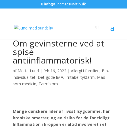
info@sundmadsundtliv.dk
Om gevinsterne ved at
spise
antiinflammatorisk!
af
Mette Lund
|
feb 16, 2022
|
Allergi i familien
,
Bio-
individualitet
,
Det gode liv ♥
,
Irritabel tyktarm
,
Mad
som medicin
,
Tarmbiom
Mange danskere lider af livsstilsygdomme, har
kroniske smerter, og en risiko for dø for tidligt.
Inflammation i kroppen er altid involveret i et