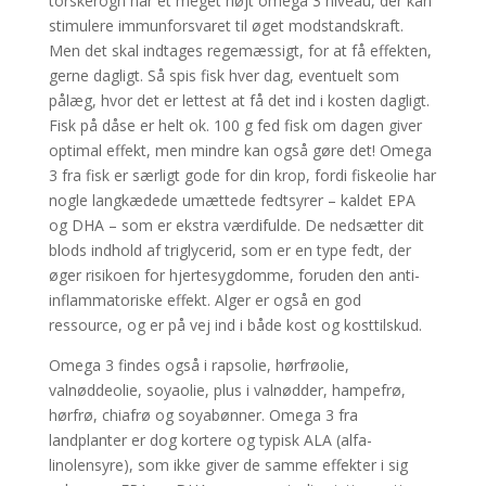
torskerogn har et meget højt omega 3 niveau, der kan
stimulere immunforsvaret til øget modstandskraft.
Men det skal indtages regemæssigt, for at få effekten,
gerne dagligt. Så spis fisk hver dag, eventuelt som
pålæg, hvor det er lettest at få det ind i kosten dagligt.
Fisk på dåse er helt ok. 100 g fed fisk om dagen giver
optimal effekt, men mindre kan også gøre det! Omega
3 fra fisk er særligt gode for din krop, fordi fiskeolie har
nogle langkædede umættede fedtsyrer – kaldet EPA
og DHA – som er ekstra værdifulde. De nedsætter dit
blods indhold af triglycerid, som er en type fedt, der
øger risikoen for hjertesygdomme, foruden den anti-
inflammatoriske effekt. Alger er også en god
ressource, og er på vej ind i både kost og kosttilskud.
Omega 3 findes også i rapsolie, hørfrøolie,
valnøddeolie, soyaolie, plus i valnødder, hampefrø,
hørfrø, chiafrø og soyabønner. Omega 3 fra
landplanter er dog kortere og typisk ALA (alfa-
linolensyre), som ikke giver de samme effekter i sig