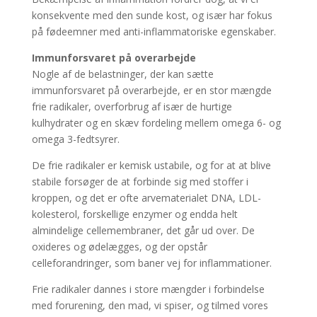
konsekvente med den sunde kost, og især har fokus
på fødeemner med anti-inflammatoriske egenskaber.
Immunforsvaret på overarbejde
Nogle af de belastninger, der kan sætte
immunforsvaret på overarbejde, er en stor mængde
frie radikaler, overforbrug af især de hurtige
kulhydrater og en skæv fordeling mellem omega 6- og
omega 3-fedtsyrer.
De frie radikaler er kemisk ustabile, og for at at blive
stabile forsøger de at forbinde sig med stoffer i
kroppen, og det er ofte arvematerialet DNA, LDL-
kolesterol, forskellige enzymer og endda helt
almindelige cellemembraner, det går ud over. De
oxideres og ødelægges, og der opstår
celleforandringer, som baner vej for inflammationer.
Frie radikaler dannes i store mængder i forbindelse
med forurening, den mad, vi spiser, og tilmed vores