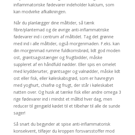
inflammatoriske fødevarer indeholder kalcium, som
kan modvirke afkalkningen.
Når du planlægger dine måltider, så tænk
fibre/plantemad og de øvrige anti-inflammatriske
fødevarer ind i centrum af måltidet. Tag det grønne
med ind i alle måltider, også morgenmaden. F.eks. kan
din morgenmad rumme fuldkornsbrød, lidt god moden
ost, grøntsagsstænger og frugtbidder, måske
suppleret af en håndfuld nødder. Eller spis en omelet
med krydderurter, grøntsager og valnødder, måske lidt
ost eller fisk, eller køleskabsgrød, som er havregryn
med yoghurt, chiafrø og frugt, der står i køleskabet
natten over. Og husk at tænke fisk eller andre omega 3
rige fødevarer ind i mindst et måltid hver dag, men
reducer til gengæld kødet til et tilbehør til alle de sunde
sager!
Så snart du begynder at spise anti-inflammatorisk
konsekvent, tilføjer du kroppen forsvarsstoffer mod