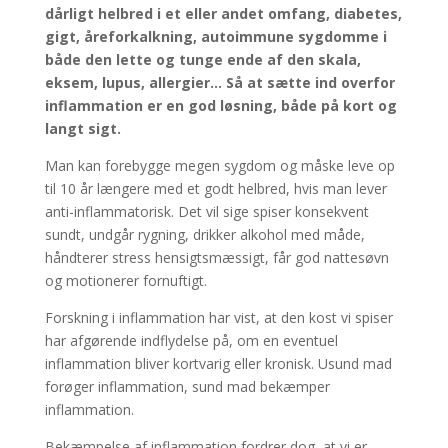
dårligt helbred i et eller andet omfang, diabetes,
gigt, åreforkalkning, autoimmune sygdomme i
både den lette og tunge ende af den skala,
eksem, lupus, allergier… Så at sætte ind overfor
inflammation er en god løsning, både på kort og
langt sigt.
Man kan forebygge megen sygdom og måske leve op
til 10 år længere med et godt helbred, hvis man lever
anti-inflammatorisk. Det vil sige spiser konsekvent
sundt, undgår rygning, drikker alkohol med måde,
håndterer stress hensigtsmæssigt, får god nattesøvn
og motionerer fornuftigt.
Forskning i inflammation har vist, at den kost vi spiser
har afgørende indflydelse på, om en eventuel
inflammation bliver kortvarig eller kronisk. Usund mad
forøger inflammation, sund mad bekæmper
inflammation.
Bekæmpelse af inflammation fordrer dog, at vi er