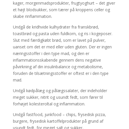
kager, morgenmadsprodukter, frugtyoghurt – det giver
et højt blodsukker, som tærer på kroppens celler og
skabe rinflammation.
Undgå de kridhvide kulhydrater fra franskbrød,
toastbrød og pasta uden fuldkorn, og ris i kogeposer.
Slut med færdigkøbt brød, som er lavet på pulver,
uanset om det er med eller uden gluten. Der er ingen
næringsstoffer i den type mad, og den er
inflammationsskabende gennem dens negative
påvirkning af din insulinbalance og metabolisme,
foruden de tilsætningsstoffer er oftest er i den type
mad.
Undgå kødpålæg og pålægssalater, der indeholder
meget sukker, nitrit og usundt fedt, som fører til
forhøjet kolesteroltal og inflammation.
Undgå fastfood, junkfood – chips, frysedisk pizza,
burgere, frysedisk kartoffelprodukter på grund af
usundt fedt, for meget salt og sukker,