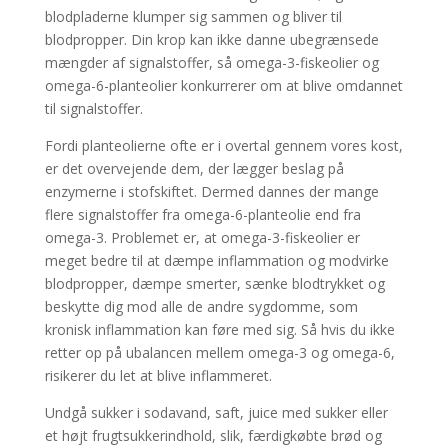
blodpladerne klumper sig sammen og bliver til
blodpropper. Din krop kan ikke danne ubegrænsede
mængder af signalstoffer, så omega-3-fiskeolier og
omega-6-planteolier konkurrerer om at blive omdannet
til signalstoffer.
Fordi planteolierne ofte er i overtal gennem vores kost,
er det overvejende dem, der lægger beslag på
enzymerne i stofskiftet. Dermed dannes der mange
flere signalstoffer fra omega-6-planteolie end fra
omega-3. Problemet er, at omega-3-fiskeolier er
meget bedre til at dæmpe inflammation og modvirke
blodpropper, dæmpe smerter, sænke blodtrykket og
beskytte dig mod alle de andre sygdomme, som
kronisk inflammation kan føre med sig. Så hvis du ikke
retter op på ubalancen mellem omega-3 og omega-6,
risikerer du let at blive inflammeret.
Undgå sukker i sodavand, saft, juice med sukker eller
et højt frugtsukkerindhold, slik, færdigkøbte brød og