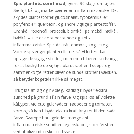
Spis plantebaseret mad,
gerne 30 slags om ugen.
Særligt kål og mørke bær er anti-inflammatoriske. Det
skyldes plantestoffet glucosinalat, fytokemikalier,
polyfenoler, quercetin, og andre vigtige plantestoffer.
Grønkål, rosenkål, broccoli, blomkål, palmekål, rødkål,
hvidkål – alle er de super sunde og anti-
inflammatoriske. Spis det råt, dampet, kogt. stegt.
Varme sprænger plantecellerne, så vi lettere kan
optage de vigtige stoffer, men men tilbered kortvarigt,
for at beskytte de vigtige plantestoffer. I suppe og
sammenkogte retter bliver de sunde stoffer i væsken,
så betyder kogetiden ikke så meget.
Brug løs af løg og hvidløg. Rødløg tilbyder ekstra
sundhed på grund af sin farve. Og spis løs af violette
kåltyper, violette gulerødder, rødbeder og tomater,
som også kan tilbyde ekstra kraft knyttet til den røde
farve. Svampe har ligeledes mange anti-
inflammatoriske sundhedsegenskaber, som først er
ved at blive udforsket i i disse år.