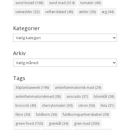
sund livsstil
(168)
sund mad
(314)
tomater
(40)
valnødder
(32)
velfærdskød
(46)
æbler
(36)
æg
(44)
Kategorier
Kategorier
Arkiv
Arkiv
Tags
30plantsaweek
(196)
antiinflammatorisk mad
(29)
antiinflammatoriskmad
(38)
avocado
(37)
blomkål
(38)
broccoli
(40)
cherrytomater
(30)
citron
(56)
feta
(31)
fibre
(30)
fuldkorn
(36)
fuldkornspartnerskabet
(39)
green food
(150)
grønkål
(34)
grøn mad
(300)