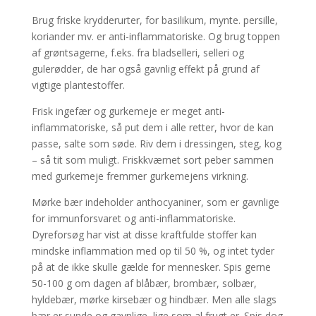
Brug friske krydderurter, for basilikum, mynte. persille,
koriander mv. er anti-inflammatoriske. Og brug toppen
af grøntsagerne, f.eks. fra bladselleri, selleri og
gulerødder, de har også gavnlig effekt på grund af
vigtige plantestoffer.
Frisk ingefær og gurkemeje er meget anti-
inflammatoriske, så put dem i alle retter, hvor de kan
passe, salte som søde. Riv dem i dressingen, steg, kog
– så tit som muligt. Friskkværnet sort peber sammen
med gurkemeje fremmer gurkemejens virkning.
Mørke bær indeholder anthocyaniner, som er gavnlige
for immunforsvaret og anti-inflammatoriske.
Dyreforsøg har vist at disse kraftfulde stoffer kan
mindske inflammation med op til 50 %, og intet tyder
på at de ikke skulle gælde for mennesker. Spis gerne
50-100 g om dagen af blåbær, brombær, solbær,
hyldebær, mørke kirsebær og hindbær. Men alle slags
bær er sunde og gavnlige, lige som al frugt er. Spis dog