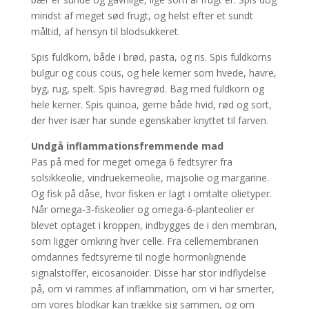
mindst af meget sød frugt, og helst efter et sundt
måltid, af hensyn til blodsukkeret.
Spis fuldkorn, både i brød, pasta, og ris. Spis fuldkorns
bulgur og cous cous, og hele kerner som hvede, havre,
byg, rug, spelt. Spis havregrød. Bag med fuldkorn og
hele kerner. Spis quinoa, gerne både hvid, rød og sort,
der hver især har sunde egenskaber knyttet til farven.
Undgå inflammationsfremmende mad
Pas på med for meget omega 6 fedtsyrer fra
solsikkeolie, vindruekerneolie, majsolie og margarine.
Og fisk på dåse, hvor fisken er lagt i omtalte olietyper.
Når omega-3-fiskeolier og omega-6-planteolier er
blevet optaget i kroppen, indbygges de i den membran,
som ligger omkring hver celle. Fra cellemembranen
omdannes fedtsyrerne til nogle hormonlignende
signalstoffer, eicosanoider. Disse har stor indflydelse
på, om vi rammes af inflammation, om vi har smerter,
om vores blodkar kan trække sig sammen, og om