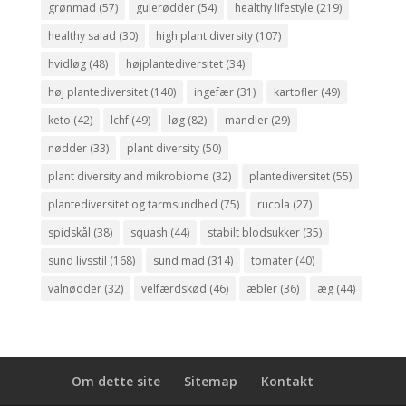
grønmad
(57)
gulerødder
(54)
healthy lifestyle
(219)
healthy salad
(30)
high plant diversity
(107)
hvidløg
(48)
højplantediversitet
(34)
høj plantediversitet
(140)
ingefær
(31)
kartofler
(49)
keto
(42)
lchf
(49)
løg
(82)
mandler
(29)
nødder
(33)
plant diversity
(50)
plant diversity and mikrobiome
(32)
plantediversitet
(55)
plantediversitet og tarmsundhed
(75)
rucola
(27)
spidskål
(38)
squash
(44)
stabilt blodsukker
(35)
sund livsstil
(168)
sund mad
(314)
tomater
(40)
valnødder
(32)
velfærdskød
(46)
æbler
(36)
æg
(44)
Om dette site
Sitemap
Kontakt