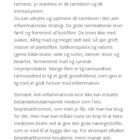
tarmene, jo stærkere er dit tarmbiom og dit
immunsystem.
Du kan udnytte og optimere dit tarmbiom i den anti-
inflammatoriske strategi. De gode tarmbakterier lever
først og fremmest af kostfibre. De trives ikke med
sukker, dårlig mad og meget rødt kød. Så spis groft,
masser af plantefibre, fuldkornspasta og naturris
(gerne både brune, røde og sorte), bønner. linser og
kikærter, fermenteret mad og syrnede
mejeriprodukter. Mange fibre er lig tamsundhed,
tarmsundhed er lig et godt grundhelbred, som igen er
lig med et godt forsvar mod inflammation.
Bemærk: Anti-inflammatorisk kost ikke kan erstatte
betændelsesdæmpende medicin som f.eks.
binyrebarkhormon, som man jo får, når man har brug
for det, men man kan måske ruste sin krop til at klare
medicinen bedre ved at give den gode næringsstoffer,
som er med til at bygge den op. For eksempel afkalker
binyrebarkhormon knoglerne, mens mange anti-