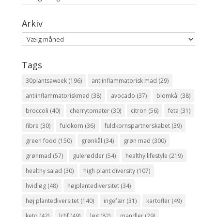
Arkiv
Arkiv
Tags
30plantsaweek
(196)
antiinflammatorisk mad
(29)
antiinflammatoriskmad
(38)
avocado
(37)
blomkål
(38)
broccoli
(40)
cherrytomater
(30)
citron
(56)
feta
(31)
fibre
(30)
fuldkorn
(36)
fuldkornspartnerskabet
(39)
green food
(150)
grønkål
(34)
grøn mad
(300)
grønmad
(57)
gulerødder
(54)
healthy lifestyle
(219)
healthy salad
(30)
high plant diversity
(107)
hvidløg
(48)
højplantediversitet
(34)
høj plantediversitet
(140)
ingefær
(31)
kartofler
(49)
keto
(42)
lchf
(49)
løg
(82)
mandler
(29)