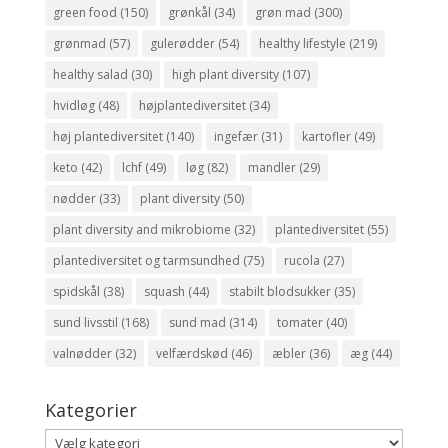
green food
(150)
grønkål
(34)
grøn mad
(300)
grønmad
(57)
gulerødder
(54)
healthy lifestyle
(219)
healthy salad
(30)
high plant diversity
(107)
hvidløg
(48)
højplantediversitet
(34)
høj plantediversitet
(140)
ingefær
(31)
kartofler
(49)
keto
(42)
lchf
(49)
løg
(82)
mandler
(29)
nødder
(33)
plant diversity
(50)
plant diversity and mikrobiome
(32)
plantediversitet
(55)
plantediversitet og tarmsundhed
(75)
rucola
(27)
spidskål
(38)
squash
(44)
stabilt blodsukker
(35)
sund livsstil
(168)
sund mad
(314)
tomater
(40)
valnødder
(32)
velfærdskød
(46)
æbler
(36)
æg
(44)
Kategorier
Kategorier