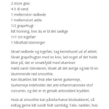
2 store glas:
4-5 dl vand
1 mellemstor rødbede
1 mellemstort æble
1/2 grapefrugt
lidt honning, hvis du er til det sødlige
1×1 cm ingefær
1 håndfuld isterninger
Skræl rødbede og ingefær, tag kernehuset ud af æblet.
Skræl grapefrugten med en kniv, lad noget af det hvide
blive på, det er smækfyldt med vitaminer.
Hæld vand i blenderen, tilsæt alt det øvrige og kør til en
skummende rød smoothie.
Kan tilsættes lidt frisk eller tørret gurkemeje.
Gurkemeje indeholder det anti-inflammatoriske stof
curcumin, og det er et genialt antioxidant krydderi.
Husk at smoothie kan påvirke/hæve blodsukkeret, så
indtag gerne lidt sundt fedt samtidig, f.eks. nødder, hvis