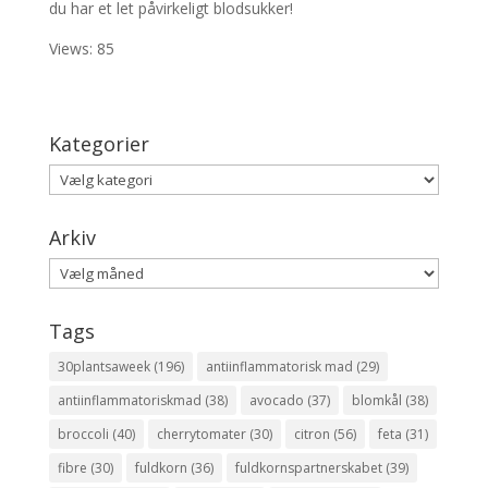
du har et let påvirkeligt blodsukker!
Views: 85
Kategorier
Kategorier
Arkiv
Arkiv
Tags
30plantsaweek
(196)
antiinflammatorisk mad
(29)
antiinflammatoriskmad
(38)
avocado
(37)
blomkål
(38)
broccoli
(40)
cherrytomater
(30)
citron
(56)
feta
(31)
fibre
(30)
fuldkorn
(36)
fuldkornspartnerskabet
(39)