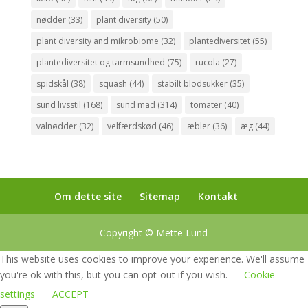
nødder
(33)
plant diversity
(50)
plant diversity and mikrobiome
(32)
plantediversitet
(55)
plantediversitet og tarmsundhed
(75)
rucola
(27)
spidskål
(38)
squash
(44)
stabilt blodsukker
(35)
sund livsstil
(168)
sund mad
(314)
tomater
(40)
valnødder
(32)
velfærdskød
(46)
æbler
(36)
æg
(44)
Om dette site
Sitemap
Kontakt
Copyright © Mette Lund
This website uses cookies to improve your experience. We'll assume
you're ok with this, but you can opt-out if you wish.
Cookie
settings
ACCEPT