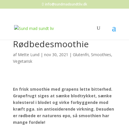
info@sundmadsundtliv.dk
Rødbedesmoothie
af
Mette Lund
|
nov 30, 2021
|
Glutenfri
,
Smoothies
,
Vegetarisk
En frisk smoothie med grapens lette bitterhed.
Grapefrugt siges at sænke blodtrykket, sænke
kolesterol i blodet og virke forbyggende mod
kræft pga. sin antioxiderende virkning. Desuden
er rødbede er naturens epo, så smoothien har
mange fordele!