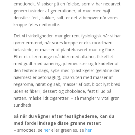
emotionelt. Vi spiser på en følelse, som vi har nedarvet
genem tusinder af generationer, at mad med højt
densitet: fedt, sukker, salt, er det vi behøver når vores
kroppe føles nedbrudte.
Det vi i virkeligheden mangler rent fysiologisk når vi har
tømmermænd, når vores kroppe er ekstraordinært
belastede, er masser af plantebaseret mad og fibre.
Efter et eller mange måltider med alkohol, fiskefilet
med godt med panering, julemedister og frikadeller af
den fedtede slags, sylte med “plastikgele” (gelatine der
nærmest er betonagtig), charcuteri med masser af
røgaroma, nitrat og salt, masser af ost, blødt lyst brød
uden et fiber i, dessert og chokolade, fest til ud på
natten, måske lidt cigaretter, – så mangler vi vital grøn
sundhed!
Så når du vågner efter festlighederne, kan du
med fordel indtage disse grønne retter:
– smooties, se
her
eller greenies, se
her