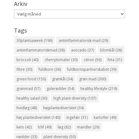
Arkiv
Arkiv
Tags
30plantsaweek
(196)
antiinflammatorisk mad
(29)
antiinflammatoriskmad
(38)
avocado
(37)
blomkål
(38)
broccoli
(40)
cherrytomater
(30)
citron
(56)
feta
(31)
fibre
(30)
fuldkorn
(36)
fuldkornspartnerskabet
(39)
green food
(150)
grønkål
(34)
grøn mad
(300)
grønmad
(57)
gulerødder
(54)
healthy lifestyle
(219)
healthy salad
(30)
high plant diversity
(107)
hvidløg
(48)
højplantediversitet
(34)
høj plantediversitet
(140)
ingefær
(31)
kartofler
(49)
keto
(42)
lchf
(49)
løg
(82)
mandler
(29)
nødder
(33)
plant diversity
(50)