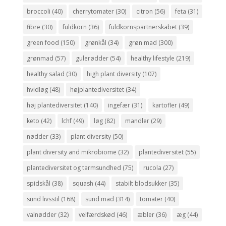
broccoli
(40)
cherrytomater
(30)
citron
(56)
feta
(31)
fibre
(30)
fuldkorn
(36)
fuldkornspartnerskabet
(39)
green food
(150)
grønkål
(34)
grøn mad
(300)
grønmad
(57)
gulerødder
(54)
healthy lifestyle
(219)
healthy salad
(30)
high plant diversity
(107)
hvidløg
(48)
højplantediversitet
(34)
høj plantediversitet
(140)
ingefær
(31)
kartofler
(49)
keto
(42)
lchf
(49)
løg
(82)
mandler
(29)
nødder
(33)
plant diversity
(50)
plant diversity and mikrobiome
(32)
plantediversitet
(55)
plantediversitet og tarmsundhed
(75)
rucola
(27)
spidskål
(38)
squash
(44)
stabilt blodsukker
(35)
sund livsstil
(168)
sund mad
(314)
tomater
(40)
valnødder
(32)
velfærdskød
(46)
æbler
(36)
æg
(44)