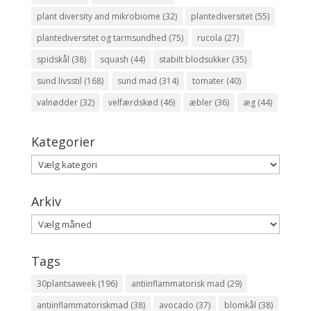
plant diversity and mikrobiome
(32)
plantediversitet
(55)
plantediversitet og tarmsundhed
(75)
rucola
(27)
spidskål
(38)
squash
(44)
stabilt blodsukker
(35)
sund livsstil
(168)
sund mad
(314)
tomater
(40)
valnødder
(32)
velfærdskød
(46)
æbler
(36)
æg
(44)
Kategorier
Kategorier
Arkiv
Arkiv
Tags
30plantsaweek
(196)
antiinflammatorisk mad
(29)
antiinflammatoriskmad
(38)
avocado
(37)
blomkål
(38)