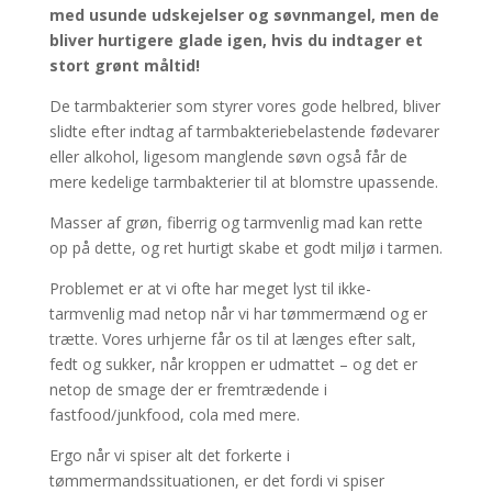
med usunde udskejelser og søvnmangel, men de
bliver hurtigere glade igen, hvis du indtager et
stort grønt måltid!
De tarmbakterier som styrer vores gode helbred, bliver
slidte efter indtag af tarmbakteriebelastende fødevarer
eller alkohol, ligesom manglende søvn også får de
mere kedelige tarmbakterier til at blomstre upassende.
Masser af grøn, fiberrig og tarmvenlig mad kan rette
op på dette, og ret hurtigt skabe et godt miljø i tarmen.
Problemet er at vi ofte har meget lyst til ikke-
tarmvenlig mad netop når vi har tømmermænd og er
trætte. Vores urhjerne får os til at længes efter salt,
fedt og sukker, når kroppen er udmattet – og det er
netop de smage der er fremtrædende i
fastfood/junkfood, cola med mere.
Ergo når vi spiser alt det forkerte i
tømmermandssituationen, er det fordi vi spiser