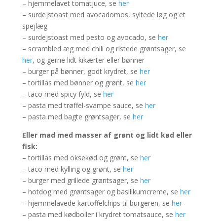
– hjemmelavet tomatjuce, se
her
– surdejstoast med avocadomos, syltede løg og et
spejlæg
– surdejstoast med pesto og avocado, se
her
– scrambled æg med chili og ristede grøntsager, se
her
, og gerne lidt kikærter eller bønner
– burger på bønner, godt krydret, se
her
– tortillas med bønner og grønt, se
her
– taco med spicy fyld, se
her
– pasta med trøffel-svampe sauce, se
her
– pasta med bagte grøntsager, se
her
Eller mad med masser af grønt og lidt kød eller
fisk:
– tortillas med oksekød og grønt, se
her
– taco med kylling og grønt, se
her
– burger med grillede grøntsager, se
her
– hotdog med grøntsager og basilikumcreme, se
her
– hjemmelavede kartoffelchips til burgeren, se
her
– pasta med kødboller i krydret tomatsauce, se
her