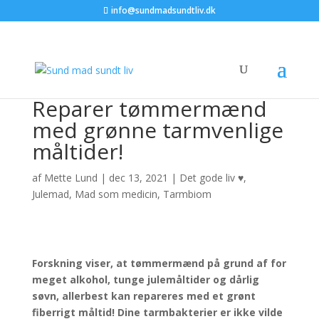
info@sundmadsundtliv.dk
Reparer tømmermænd
med grønne tarmvenlige
måltider!
af
Mette Lund
|
dec 13, 2021
|
Det gode liv ♥
,
Julemad
,
Mad som medicin
,
Tarmbiom
Forskning viser, at tømmermænd på grund af for
meget alkohol, tunge julemåltider og dårlig
søvn, allerbest kan repareres med et grønt
fiberrigt måltid!
Dine tarmbakterier er ikke vilde