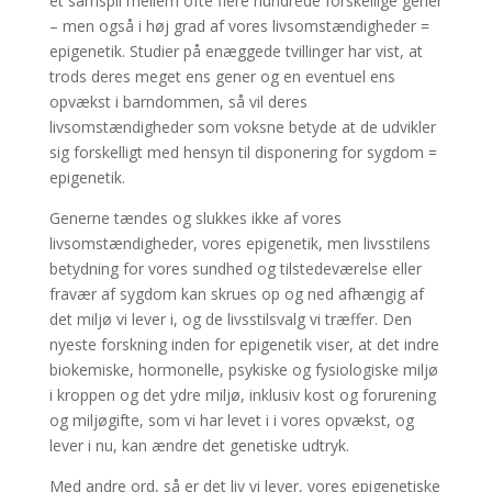
et samspil mellem ofte flere hundrede forskellige gener
– men også i høj grad af vores livsomstændigheder =
epigenetik. Studier på enæggede tvillinger har vist, at
trods deres meget ens gener og en eventuel ens
opvækst i barndommen, så vil deres
livsomstændigheder som voksne betyde at de udvikler
sig forskelligt med hensyn til disponering for sygdom =
epigenetik.
Generne tændes og slukkes ikke af vores
livsomstændigheder, vores epigenetik, men livsstilens
betydning for vores sundhed og tilstedeværelse eller
fravær af sygdom kan skrues op og ned afhængig af
det miljø vi lever i, og de livsstilsvalg vi træffer. Den
nyeste forskning inden for epigenetik viser, at det indre
biokemiske, hormonelle, psykiske og fysiologiske miljø
i kroppen og det ydre miljø, inklusiv kost og forurening
og miljøgifte, som vi har levet i i vores opvækst, og
lever i nu, kan ændre det genetiske udtryk.
Med andre ord, så er det liv vi lever, vores epigenetiske