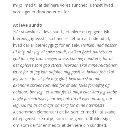
miljø, med til at definere vores sundhed, uanset hvad
vores gener disponerer os for.
At leve sundt
!
Når vi ønsker at leve sundt, etablere en epigenetisk
bæredygtig livsstil, så handler det om at finde ud af,
hvad der er bæredygtigt for en selv.
Hvilken mad passer
til mig, når jeg vil spise sundt, hvilken fysisk aktivitet er
god for mig, hvor megen stress kan jeg håndtere, for at
det opleves som god stress, hvordan skal mine relationer
være for at jeg kan udfolde mig positivt, hvilket job skal
jeg være i for at føle mig glad, hvordan skal min
økonomi skrues sammen for at den føles fornuftig og
holdbar,
bor jeg i et sundt fysisk miljø eller kan jeg skabe
nogle forbedringer
,
har jeg nok tid til egenomsorg, har
jeg nok tid til at drage omsorg for mine nærmeste
…
Alt sammen elementer i dit liv, som er med til at skabe
dit epigenistiske miljø, som dine gener udfolder sig i,
om som derfor er med til at definere din sundhed.