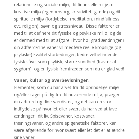
relationelle og sociale miljø, dit finansielle miljø, dit
kreative miljø (egenomsorg, kreativitet, glæde) og dit
spirituelle miljø (fordybelse, meditation, mindfullness,
evt. religion), søvn og stressniveau. Disse faktorer er
med til at definere dit fysiske og psykiske miljø, og de
er dermed med til at afgøre i hvor høj grad ændringer i
din adfærd/dine vaner vil medføre reelle kropslige (og
psykiske) kvalitetsforbedringer; bedre velbefindende
fysisk såvel som psykisk, større sundhed (fravær af
sygdom), og en fysisk fremtræden som du er glad ved!
Vaner
,
kultur
og overbevisninger
..
Elementer, som du har arvet fra dit oprindelige miljø
og/eller taget på dig fra dit nuværende miljø, præger
din adfærd og dine værdisæt, og det kan en stor
indflydelse på hvor let eller svært du har ved at lave
ændringer i dit liv. Spisevaner, kostvaner,
træningsvaner, og andre epigenetiske faktorer, kan
være afgørende for hvor svært eller let det er at ændre
sine vaner.