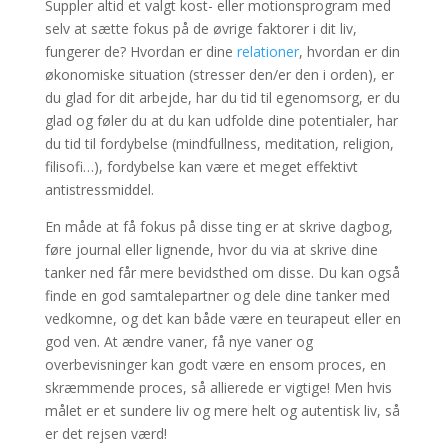
Suppler altid et valgt kost- eller motionsprogram med
selv at sætte fokus på de øvrige faktorer i dit liv,
fungerer de? Hvordan er dine
relationer
, hvordan er din
økonomiske situation (stresser den/er den i orden), er
du glad for dit arbejde, har du tid til egenomsorg, er du
glad og føler du at du kan udfolde dine potentialer, har
du tid til fordybelse (mindfullness, meditation, religion,
filisofi…), fordybelse kan være et meget effektivt
antistressmiddel.
En måde at få fokus på disse ting er at skrive dagbog,
føre journal eller lignende, hvor du via at skrive dine
tanker ned får mere bevidsthed om disse. Du kan også
finde en god samtalepartner og dele dine tanker med
vedkomne, og det kan både være en teurapeut eller en
god ven. At ændre vaner, få nye vaner og
overbevisninger kan godt være en ensom proces, en
skræmmende proces, så allierede er vigtige! Men hvis
målet er et sundere liv og mere helt og autentisk liv, så
er det rejsen værd!