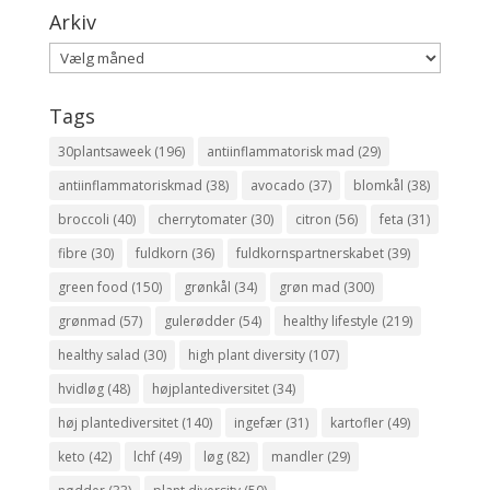
Arkiv
Arkiv
Tags
30plantsaweek
(196)
antiinflammatorisk mad
(29)
antiinflammatoriskmad
(38)
avocado
(37)
blomkål
(38)
broccoli
(40)
cherrytomater
(30)
citron
(56)
feta
(31)
fibre
(30)
fuldkorn
(36)
fuldkornspartnerskabet
(39)
green food
(150)
grønkål
(34)
grøn mad
(300)
grønmad
(57)
gulerødder
(54)
healthy lifestyle
(219)
healthy salad
(30)
high plant diversity
(107)
hvidløg
(48)
højplantediversitet
(34)
høj plantediversitet
(140)
ingefær
(31)
kartofler
(49)
keto
(42)
lchf
(49)
løg
(82)
mandler
(29)