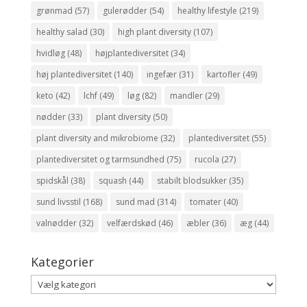
grønmad
(57)
gulerødder
(54)
healthy lifestyle
(219)
healthy salad
(30)
high plant diversity
(107)
hvidløg
(48)
højplantediversitet
(34)
høj plantediversitet
(140)
ingefær
(31)
kartofler
(49)
keto
(42)
lchf
(49)
løg
(82)
mandler
(29)
nødder
(33)
plant diversity
(50)
plant diversity and mikrobiome
(32)
plantediversitet
(55)
plantediversitet og tarmsundhed
(75)
rucola
(27)
spidskål
(38)
squash
(44)
stabilt blodsukker
(35)
sund livsstil
(168)
sund mad
(314)
tomater
(40)
valnødder
(32)
velfærdskød
(46)
æbler
(36)
æg
(44)
Kategorier
Kategorier