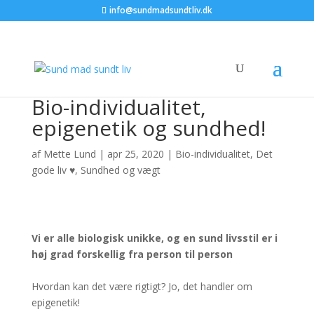
info@sundmadsundtliv.dk
Bio-individualitet,
epigenetik og sundhed!
af
Mette Lund
|
apr 25, 2020
|
Bio-individualitet
,
Det
gode liv ♥
,
Sundhed og vægt
Vi er alle biologisk
unikke
,
og en sund livsstil er i
høj grad forskellig fra person til person
Hvordan kan det være rigtigt? Jo, det handler om
epigenetik!