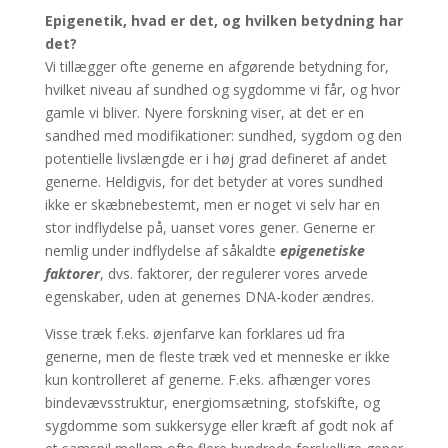
Epigenetik, hvad er det, og hvilken betydning har
det?
Vi tillægger ofte generne en afgørende betydning for,
hvilket niveau af sundhed og sygdomme vi får, og hvor
gamle vi bliver. Nyere forskning viser, at det er en
sandhed med modifikationer: sundhed, sygdom og den
potentielle livslængde er i høj grad defineret af andet
generne. Heldigvis, for det betyder at vores sundhed
ikke er skæbnebestemt, men er noget vi selv har en
stor indflydelse på, uanset vores gener. Generne er
nemlig under indflydelse af såkaldte
epigenetiske
faktorer
, dvs. faktorer, der regulerer vores arvede
egenskaber, uden at genernes DNA-koder ændres.
Visse træk f.eks. øjenfarve kan forklares ud fra
generne, men de fleste træk ved et menneske er ikke
kun kontrolleret af generne. F.eks. afhænger vores
bindevævsstruktur, energiomsætning, stofskifte, og
sygdomme som sukkersyge eller kræft af godt nok af