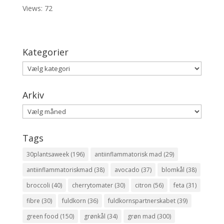
Views: 72
Kategorier
Kategorier
Arkiv
Arkiv
Tags
30plantsaweek
(196)
antiinflammatorisk mad
(29)
antiinflammatoriskmad
(38)
avocado
(37)
blomkål
(38)
broccoli
(40)
cherrytomater
(30)
citron
(56)
feta
(31)
fibre
(30)
fuldkorn
(36)
fuldkornspartnerskabet
(39)
green food
(150)
grønkål
(34)
grøn mad
(300)