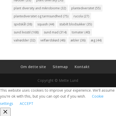
nødder
(33)
plant diversity
(50)
plant diversity and mikrobiome
(32)
plantediversitet
(55)
plantediversitet og tarmsundhed
(75)
rucola
(27)
spidskål
(38)
squash
(44)
stabilt blodsukker
(35)
sund livsstil
(168)
sund mad
(314)
tomater
(40)
valnødder
(32)
velfærdskød
(46)
æbler
(36)
æg
(44)
Om dette site
Sitemap
Kontakt
Copyright © Mette Lund
This website uses cookies to improve your experience. We'll assume
you're ok with this, but you can opt-out if you wish.
Cookie
settings
ACCEPT