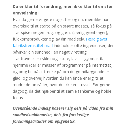
Du er klar til forandring, men ikke klar til en stor
omvæltning!
Hvis du gerne vil gøre noget her og nu, men ikke har
overskud til at starte på en større indsats, så fokus på:
– at spise megen frugt og grønt (særlig grøntsager),
fuldkornsprodukter og lav din mad selv.
Færdiglavet
fabriksfremstillet mad
indeholder ofte ingredienser, der
påvirker din sundhed i en negativ retning.
– at trave eller cykle nogle ture, lav lidt gymnastik
hjemme (der er masser af programmer på internettet),
og brug tid på at tænke på om du grundlæggende er
glad, og overvej hvordan du kan finde energi til at
ændre de områder, hvor du ikke er i trivsel. Før gerne
dagbog, da det hjælper til at samle tankerne og holde
fokus.
Ovenstående indlæg baserer sig dels på viden fra min
sundhedsuddannelse, dels fra forskellige
forskningsartikler om epigenetik.