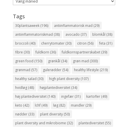
Arkiv
Tags
30plantsaweek
(196)
antiinflammatorisk mad
(29)
antiinflammatoriskmad
(38)
avocado
(37)
blomkål
(38)
broccoli
(40)
cherrytomater
(30)
citron
(56)
feta
(31)
fibre
(30)
fuldkorn
(36)
fuldkornspartnerskabet
(39)
green food
(150)
grønkål
(34)
grøn mad
(300)
grønmad
(57)
gulerødder
(54)
healthy lifestyle
(219)
healthy salad
(30)
high plant diversity
(107)
hvidløg
(48)
højplantediversitet
(34)
høj plantediversitet
(140)
ingefær
(31)
kartofler
(49)
keto
(42)
lchf
(49)
løg
(82)
mandler
(29)
nødder
(33)
plant diversity
(50)
plant diversity and mikrobiome
(32)
plantediversitet
(55)