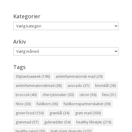
Kategorier
Kategorier
Arkiv
Arkiv
Tags
30plantsaweek
(196)
antiinflammatorisk mad
(29)
antiinflammatoriskmad
(38)
avocado
(37)
blomkål
(38)
broccoli
(40)
cherrytomater
(30)
citron
(56)
feta
(31)
fibre
(30)
fuldkorn
(36)
fuldkornspartnerskabet
(39)
green food
(150)
grønkål
(34)
grøn mad
(300)
grønmad
(57)
gulerødder
(54)
healthy lifestyle
(219)
healthy salad
(30)
high plant diversity
(107)