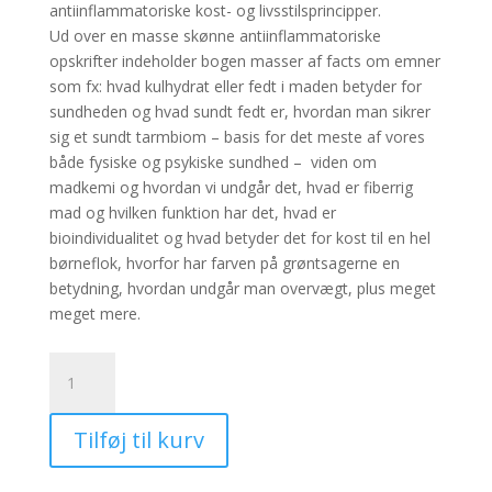
antiinflammatoriske kost- og livsstilsprincipper.
Ud over en masse skønne antiinflammatoriske
opskrifter indeholder bogen masser af facts om emner
som fx: hvad kulhydrat eller fedt i maden betyder for
sundheden og hvad sundt fedt er, hvordan man sikrer
sig et sundt tarmbiom – basis for det meste af vores
både fysiske og psykiske sundhed – viden om
madkemi og hvordan vi undgår det, hvad er fiberrig
mad og hvilken funktion har det, hvad er
bioindividualitet og hvad betyder det for kost til en hel
børneflok, hvorfor har farven på grøntsagerne en
betydning, hvordan undgår man overvægt, plus meget
meget mere.
E-
bog:
Sunde
Tilføj til kurv
maver
giver
glade