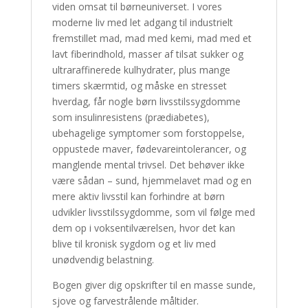
viden omsat til børneuniverset. I vores
moderne liv med let adgang til industrielt
fremstillet mad, mad med kemi, mad med et
lavt fiberindhold, masser af tilsat sukker og
ultraraffinerede kulhydrater, plus mange
timers skærmtid, og måske en stresset
hverdag, får nogle børn livsstilssygdomme
som insulinresistens (prædiabetes),
ubehagelige symptomer som forstoppelse,
oppustede maver, fødevareintolerancer, og
manglende mental trivsel. Det behøver ikke
være sådan – sund, hjemmelavet mad og en
mere aktiv livsstil kan forhindre at børn
udvikler livsstilssygdomme, som vil følge med
dem op i voksentilværelsen, hvor det kan
blive til kronisk sygdom og et liv med
unødvendig belastning.
Bogen giver dig opskrifter til en masse sunde,
sjove og farvestrålende måltider.