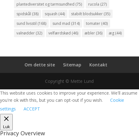
plantediversitet og tarmsundhed
(75)
rucola
(27)
spidskål
(38)
squash
(44)
stabilt blodsukker
(35)
sund livsstil
(168)
sund mad
(314)
tomater
(40)
valnødder
(32)
velfærdskød
(46)
æbler
(36)
æg
(44)
Om dette site
Sitemap
Kontakt
Copyright © Mette Lund
This website uses cookies to improve your experience. We'll assume
you're ok with this, but you can opt-out if you wish.
Cookie
settings
ACCEPT
Luk
Privacy Overview