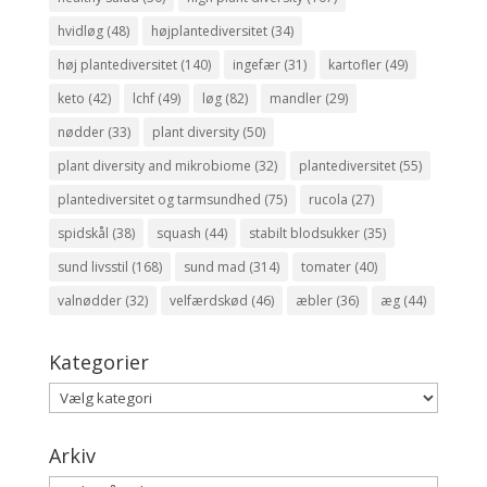
hvidløg
(48)
højplantediversitet
(34)
høj plantediversitet
(140)
ingefær
(31)
kartofler
(49)
keto
(42)
lchf
(49)
løg
(82)
mandler
(29)
nødder
(33)
plant diversity
(50)
plant diversity and mikrobiome
(32)
plantediversitet
(55)
plantediversitet og tarmsundhed
(75)
rucola
(27)
spidskål
(38)
squash
(44)
stabilt blodsukker
(35)
sund livsstil
(168)
sund mad
(314)
tomater
(40)
valnødder
(32)
velfærdskød
(46)
æbler
(36)
æg
(44)
Kategorier
Kategorier
Arkiv