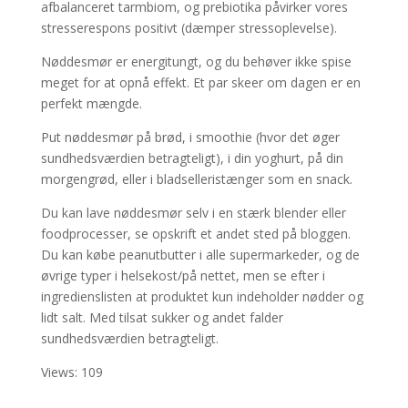
afbalanceret tarmbiom, og prebiotika påvirker vores
stresserespons positivt (dæmper stressoplevelse).
Nøddesmør er energitungt, og du behøver ikke spise
meget for at opnå effekt. Et par skeer om dagen er en
perfekt mængde.
Put nøddesmør på brød, i smoothie (hvor det øger
sundhedsværdien betragteligt), i din yoghurt, på din
morgengrød, eller i bladselleristænger som en snack.
Du kan lave nøddesmør selv i en stærk blender eller
foodprocesser, se opskrift et andet sted på bloggen.
Du kan købe peanutbutter i alle supermarkeder, og de
øvrige typer i helsekost/på nettet, men se efter i
ingredienslisten at produktet kun indeholder nødder og
lidt salt. Med tilsat sukker og andet falder
sundhedsværdien betragteligt.
Views: 109