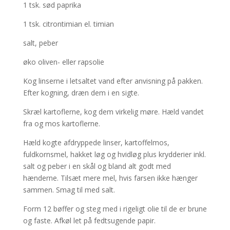
1 tsk. sød paprika
1 tsk. citrontimian el. timian
salt, peber
øko oliven- eller rapsolie
Kog linserne i letsaltet vand efter anvisning på pakken.
Efter kogning, dræn dem i en sigte.
Skræl kartoflerne, kog dem virkelig møre. Hæld vandet
fra og mos kartoflerne.
Hæld kogte afdryppede linser, kartoffelmos,
fuldkornsmel, hakket løg og hvidløg plus krydderier inkl.
salt og peber i en skål og bland alt godt med
hænderne. Tilsæt mere mel, hvis farsen ikke hænger
sammen. Smag til med salt.
Form 12 bøffer og steg med i rigeligt olie til de er brune
og faste. Afkøl let på fedtsugende papir.