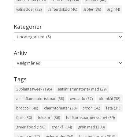
valnødder
(32)
velfærdskød
(46)
æbler
(36)
æg
(44)
Kategorier
Kategorier
Arkiv
Arkiv
Tags
30plantsaweek
(196)
antiinflammatorisk mad
(29)
antiinflammatoriskmad
(38)
avocado
(37)
blomkål
(38)
broccoli
(40)
cherrytomater
(30)
citron
(56)
feta
(31)
fibre
(30)
fuldkorn
(36)
fuldkornspartnerskabet
(39)
green food
(150)
grønkål
(34)
grøn mad
(300)
grønmad
(57)
gulerødder
(54)
healthy lifestyle
(219)