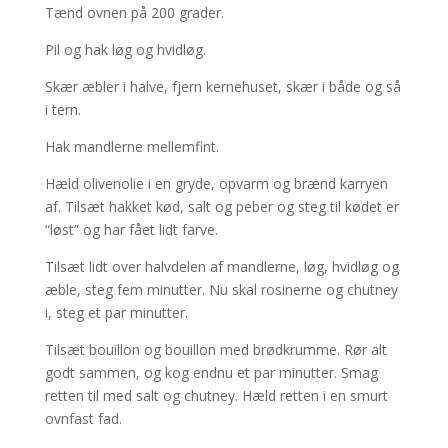
Tænd ovnen på 200 grader.
Pil og hak løg og hvidløg.
Skær æbler i halve, fjern kernehuset, skær i både og så
i tern.
Hak mandlerne mellemfint.
Hæld olivenolie i en gryde, opvarm og brænd karryen
af. Tilsæt hakket kød, salt og peber og steg til kødet er
“løst” og har fået lidt farve.
Tilsæt lidt over halvdelen af mandlerne, løg, hvidløg og
æble, steg fem minutter. Nu skal rosinerne og chutney
i, steg et par minutter.
Tilsæt bouillon og bouillon med brødkrumme. Rør alt
godt sammen, og kog endnu et par minutter. Smag
retten til med salt og chutney. Hæld retten i en smurt
ovnfast fad.