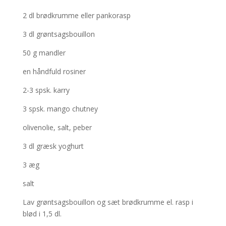
2 dl brødkrumme eller pankorasp
3 dl grøntsagsbouillon
50 g mandler
en håndfuld rosiner
2-3 spsk. karry
3 spsk. mango chutney
olivenolie, salt, peber
3 dl græsk yoghurt
3 æg
salt
Lav grøntsagsbouillon og sæt brødkrumme el. rasp i
blød i 1,5 dl.