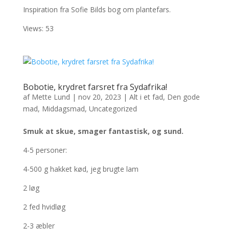
Inspiration fra Sofie Bilds bog om plantefars.
Views: 53
Bobotie, krydret farsret fra Sydafrika!
af
Mette Lund
|
nov 20, 2023
|
Alt i et fad
,
Den gode
mad
,
Middagsmad
,
Uncategorized
Smuk at skue, smager fantastisk, og sund.
4-5 personer:
4-500 g hakket kød, jeg brugte lam
2 løg
2 fed hvidløg
2-3
æbler