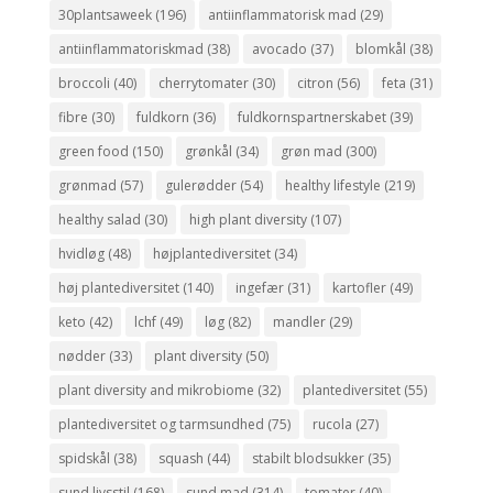
30plantsaweek
(196)
antiinflammatorisk mad
(29)
antiinflammatoriskmad
(38)
avocado
(37)
blomkål
(38)
broccoli
(40)
cherrytomater
(30)
citron
(56)
feta
(31)
fibre
(30)
fuldkorn
(36)
fuldkornspartnerskabet
(39)
green food
(150)
grønkål
(34)
grøn mad
(300)
grønmad
(57)
gulerødder
(54)
healthy lifestyle
(219)
healthy salad
(30)
high plant diversity
(107)
hvidløg
(48)
højplantediversitet
(34)
høj plantediversitet
(140)
ingefær
(31)
kartofler
(49)
keto
(42)
lchf
(49)
løg
(82)
mandler
(29)
nødder
(33)
plant diversity
(50)
plant diversity and mikrobiome
(32)
plantediversitet
(55)
plantediversitet og tarmsundhed
(75)
rucola
(27)
spidskål
(38)
squash
(44)
stabilt blodsukker
(35)
sund livsstil
(168)
sund mad
(314)
tomater
(40)