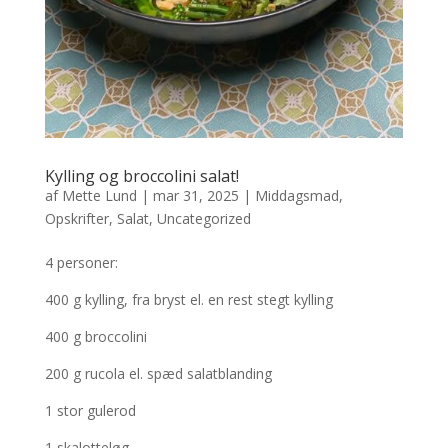
Kylling og broccolini salat!
af
Mette Lund
|
mar 31, 2025
|
Middagsmad
,
Opskrifter
,
Salat
,
Uncategorized
4 personer:
400 g kylling, fra bryst el. en rest stegt kylling
400 g broccolini
200 g rucola el. spæd salatblanding
1 stor gulerod
1 skalotteløg