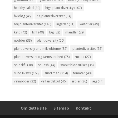
healthy salad
(30)
high plant diversity
(107)
hvidløg
(48)
højplantediversitet
(34)
høj plantediversitet
(140)
ingefær
(31)
kartofler
(49)
keto
(42)
lchf
(49)
løg
(82)
mandler
(29)
nødder
(33)
plant diversity
(50)
plant diversity and mikrobiome
(32)
plantediversitet
(55)
plantediversitet og tarmsundhed
(75)
rucola
(27)
spidskål
(38)
squash
(44)
stabilt blodsukker
(35)
sund livsstil
(168)
sund mad
(314)
tomater
(40)
valnødder
(32)
velfærdskød
(46)
æbler
(36)
æg
(44)
Om dette site
Sitemap
Kontakt