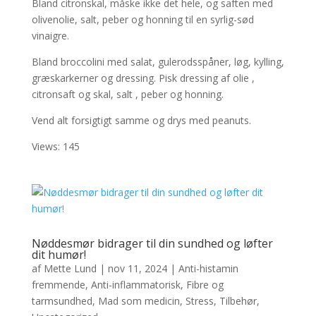
Bland citronskal, måske ikke det hele, og saften med
olivenolie, salt, peber og honning til en syrlig-sød
vinaigre.
Bland broccolini med salat, gulerodsspåner, løg, kylling,
græskarkerner og dressing. Pisk dressing af olie ,
citronsaft og skal, salt , peber og honning.
Vend alt forsigtigt samme og drys med peanuts.
Views: 145
Nøddesmør bidrager til din sundhed og løfter
dit humør!
af
Mette Lund
|
nov 11, 2024
|
Anti-histamin
fremmende
,
Anti-inflammatorisk
,
Fibre og
tarmsundhed
,
Mad som medicin
,
Stress
,
Tilbehør
,