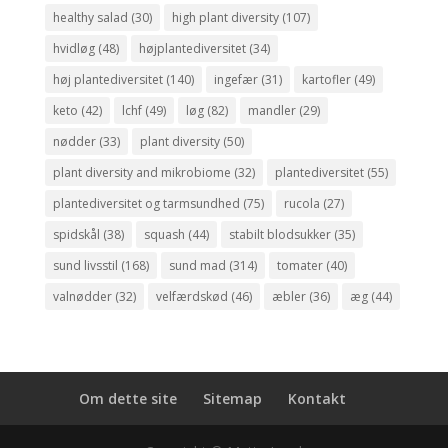
healthy salad
(30)
high plant diversity
(107)
hvidløg
(48)
højplantediversitet
(34)
høj plantediversitet
(140)
ingefær
(31)
kartofler
(49)
keto
(42)
lchf
(49)
løg
(82)
mandler
(29)
nødder
(33)
plant diversity
(50)
plant diversity and mikrobiome
(32)
plantediversitet
(55)
plantediversitet og tarmsundhed
(75)
rucola
(27)
spidskål
(38)
squash
(44)
stabilt blodsukker
(35)
sund livsstil
(168)
sund mad
(314)
tomater
(40)
valnødder
(32)
velfærdskød
(46)
æbler
(36)
æg
(44)
Om dette site
Sitemap
Kontakt