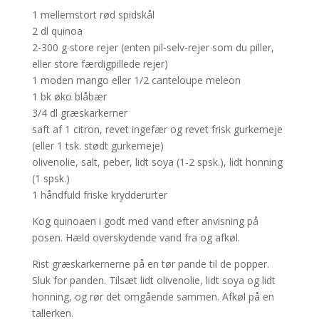
1 mellemstort rød spidskål
2 dl quinoa
2-300 g store rejer (enten pil-selv-rejer som du piller,
eller store færdigpillede rejer)
1 moden mango eller 1/2 canteloupe meleon
1 bk øko blåbær
3/4 dl græskarkerner
saft af 1 citron, revet ingefær og revet frisk gurkemeje
(eller 1 tsk. stødt gurkemeje)
olivenolie, salt, peber, lidt soya (1-2 spsk.), lidt honning
(1 spsk.)
1 håndfuld friske krydderurter
Kog quinoaen i godt med vand efter anvisning på
posen. Hæld overskydende vand fra og afkøl.
Rist græskarkernerne på en tør pande til de popper.
Sluk for panden. Tilsæt lidt olivenolie, lidt soya og lidt
honning, og rør det omgående sammen. Afkøl på en
tallerken.