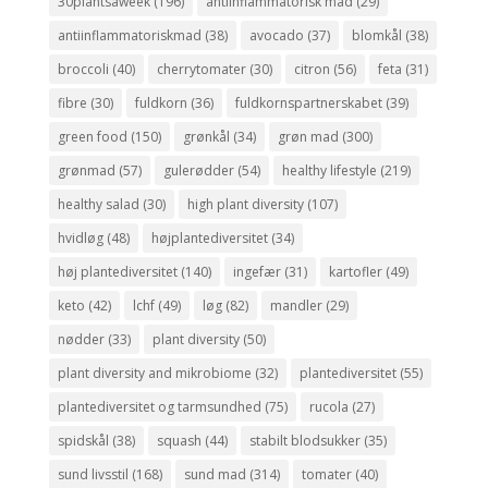
30plantsaweek
(196)
antiinflammatorisk mad
(29)
antiinflammatoriskmad
(38)
avocado
(37)
blomkål
(38)
broccoli
(40)
cherrytomater
(30)
citron
(56)
feta
(31)
fibre
(30)
fuldkorn
(36)
fuldkornspartnerskabet
(39)
green food
(150)
grønkål
(34)
grøn mad
(300)
grønmad
(57)
gulerødder
(54)
healthy lifestyle
(219)
healthy salad
(30)
high plant diversity
(107)
hvidløg
(48)
højplantediversitet
(34)
høj plantediversitet
(140)
ingefær
(31)
kartofler
(49)
keto
(42)
lchf
(49)
løg
(82)
mandler
(29)
nødder
(33)
plant diversity
(50)
plant diversity and mikrobiome
(32)
plantediversitet
(55)
plantediversitet og tarmsundhed
(75)
rucola
(27)
spidskål
(38)
squash
(44)
stabilt blodsukker
(35)
sund livsstil
(168)
sund mad
(314)
tomater
(40)