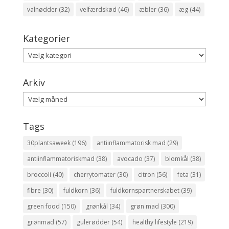
valnødder
(32)
velfærdskød
(46)
æbler
(36)
æg
(44)
Kategorier
Kategorier
Arkiv
Arkiv
Tags
30plantsaweek
(196)
antiinflammatorisk mad
(29)
antiinflammatoriskmad
(38)
avocado
(37)
blomkål
(38)
broccoli
(40)
cherrytomater
(30)
citron
(56)
feta
(31)
fibre
(30)
fuldkorn
(36)
fuldkornspartnerskabet
(39)
green food
(150)
grønkål
(34)
grøn mad
(300)
grønmad
(57)
gulerødder
(54)
healthy lifestyle
(219)