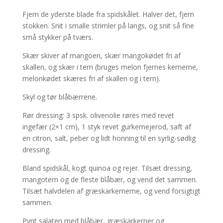
Fjern de yderste blade fra spidskålet. Halver det, fjern
stokken. Snit i smalle strimler på langs, og snit så fine
små stykker på tværs.
Skær skiver af mangoen, skær mangokødet fri af
skallen, og skær i tern (bruges melon fjernes kernerne,
melonkødet skæres fri af skallen og i tern).
Skyl og tør blåbærrene.
Rør dressing: 3 spsk. olivenolie røres med revet
ingefær (2×1 cm), 1 styk revet gurkemejerod, saft af
en citron, salt, peber og lidt honning til en syrlig-sødlig
dressing.
Bland spidskål, kogt quinoa og rejer. Tilsæt dressing,
mangotern og de fleste blåbær, og vend det sammen.
Tilsæt halvdelen af græskarkernerne, og vend forsigtigt
sammen.
Pynt salaten med blåbær, græskarkerner og