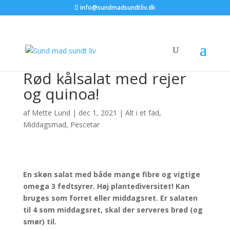
info@sundmadsundtliv.dk
Rød kålsalat med rejer
og quinoa!
af
Mette Lund
|
dec 1, 2021
|
Alt i et fad
,
Middagsmad
,
Pescetar
En skøn salat med både mange fibre og vigtige
omega 3 fedtsyrer. Høj plantediversitet!
Kan
bruges som forret eller middagsret. Er salaten
til 4 som middagsret, skal der serveres brød (og
smør) til.