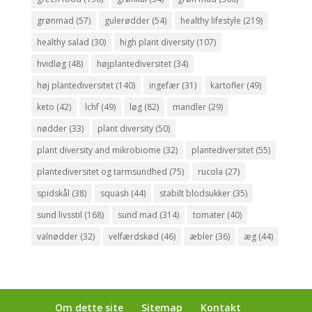
grønmad
(57)
gulerødder
(54)
healthy lifestyle
(219)
healthy salad
(30)
high plant diversity
(107)
hvidløg
(48)
højplantediversitet
(34)
høj plantediversitet
(140)
ingefær
(31)
kartofler
(49)
keto
(42)
lchf
(49)
løg
(82)
mandler
(29)
nødder
(33)
plant diversity
(50)
plant diversity and mikrobiome
(32)
plantediversitet
(55)
plantediversitet og tarmsundhed
(75)
rucola
(27)
spidskål
(38)
squash
(44)
stabilt blodsukker
(35)
sund livsstil
(168)
sund mad
(314)
tomater
(40)
valnødder
(32)
velfærdskød
(46)
æbler
(36)
æg
(44)
Om dette site
Sitemap
Kontakt