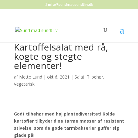
info@sundmadsundtliv.dk
Kartoffelsalat med rå,
kogte og stegte
elementer!
af
Mette Lund
|
okt 6, 2021
|
Salat
,
Tilbehør
,
Vegetarisk
Godt tilbehør med høj plantediversitet!
Kolde
kartofler tilbyder dine tarme masser af resistent
stivelse, som de gode tarmbakterier guffer sig
glade på!