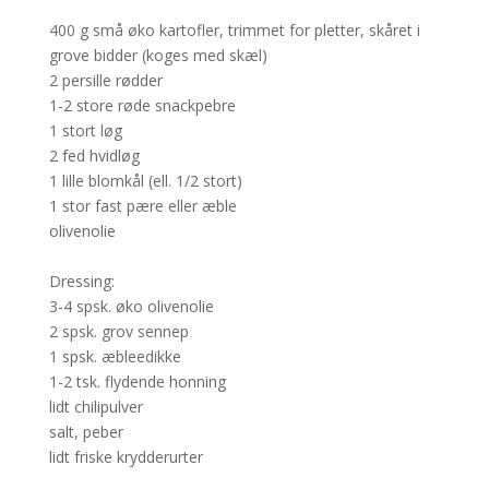
400 g små øko kartofler, trimmet for pletter, skåret i
grove bidder (koges med skæl)
2 persille rødder
1-2 store røde snackpebre
1 stort løg
2 fed hvidløg
1 lille blomkål (ell. 1/2 stort)
1 stor fast pære eller æble
olivenolie
Dressing:
3-4 spsk. øko olivenolie
2 spsk. grov sennep
1 spsk. æbleedikke
1-2 tsk. flydende honning
lidt chilipulver
salt, peber
lidt friske krydderurter