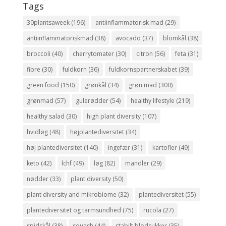
Tags
30plantsaweek
(196)
antiinflammatorisk mad
(29)
antiinflammatoriskmad
(38)
avocado
(37)
blomkål
(38)
broccoli
(40)
cherrytomater
(30)
citron
(56)
feta
(31)
fibre
(30)
fuldkorn
(36)
fuldkornspartnerskabet
(39)
green food
(150)
grønkål
(34)
grøn mad
(300)
grønmad
(57)
gulerødder
(54)
healthy lifestyle
(219)
healthy salad
(30)
high plant diversity
(107)
hvidløg
(48)
højplantediversitet
(34)
høj plantediversitet
(140)
ingefær
(31)
kartofler
(49)
keto
(42)
lchf
(49)
løg
(82)
mandler
(29)
nødder
(33)
plant diversity
(50)
plant diversity and mikrobiome
(32)
plantediversitet
(55)
plantediversitet og tarmsundhed
(75)
rucola
(27)
spidskål
(38)
squash
(44)
stabilt blodsukker
(35)