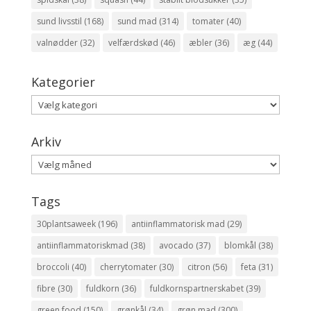
sund livsstil
(168)
sund mad
(314)
tomater
(40)
valnødder
(32)
velfærdskød
(46)
æbler
(36)
æg
(44)
Kategorier
Kategorier
Arkiv
Arkiv
Tags
30plantsaweek
(196)
antiinflammatorisk mad
(29)
antiinflammatoriskmad
(38)
avocado
(37)
blomkål
(38)
broccoli
(40)
cherrytomater
(30)
citron
(56)
feta
(31)
fibre
(30)
fuldkorn
(36)
fuldkornspartnerskabet
(39)
green food
(150)
grønkål
(34)
grøn mad
(300)