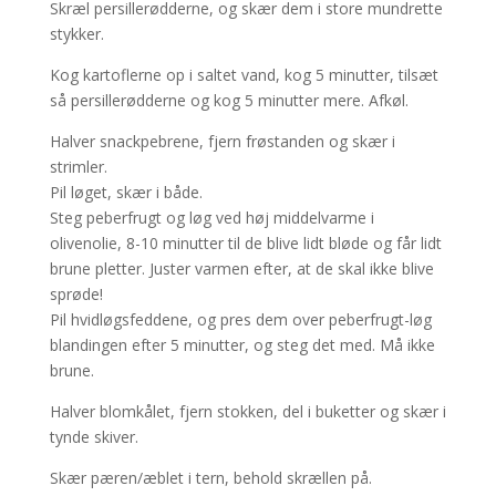
Skræl persillerødderne, og skær dem i store mundrette
stykker.
Kog kartoflerne op i saltet vand, kog 5 minutter, tilsæt
så persillerødderne og kog 5 minutter mere. Afkøl.
Halver snackpebrene, fjern frøstanden og skær i
strimler.
Pil løget, skær i både.
Steg peberfrugt og løg ved høj middelvarme i
olivenolie, 8-10 minutter til de blive lidt bløde og får lidt
brune pletter. Juster varmen efter, at de skal ikke blive
sprøde!
Pil hvidløgsfeddene, og pres dem over peberfrugt-løg
blandingen efter 5 minutter, og steg det med. Må ikke
brune.
Halver blomkålet, fjern stokken, del i buketter og skær i
tynde skiver.
Skær pæren/æblet i tern, behold skrællen på.